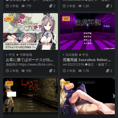
撿到了一隻狗。最初，這隻小狗因
在有聲音搾精場景中，聲音無法播
2 年前
775
2
2 年前
1.2K
2
為飢餓和寒冷而...
放，對...
VIP
VIP
中文
卡牌游戏
SLG游戲
中文
お客に勝てばボーナスが出る
淫魔再誕 Succubus Reborn
ってホントですか?～バイト
V20231231b
遊戲簡介:https://www.dlsite.com/
ver20231231b ●修正 ・修復了即
は楽して稼ぎたい～[AleCubi
maniax/work/...
使離開場地也會殘留效果的『催眠P
2 年前
550
2
2 年前
1.7K
2
cSoft]【中文+全回想CG解
ho...
鎖】【65MB】-深夜賭場的可
疑邀約…
VIP
VIP