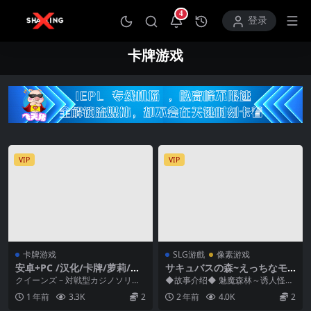
4
打开通知中心
登录
卡牌游戏
VIP
VIP
卡牌游戏
SLG游戲
像素游戏
安卓+PC /汉化/卡牌/萝莉/爆
サキュバスの森~えっちなモ
款 卡牌皇后ver1.12
ンスター娘達に快感まみれに
クイーンズ – 対戦型カジノソリテ
◆故事介绍◆ 魅魔森林～诱人怪物
されちゃうゲーム~
ィア – [さーたはう...
少女们将你带入欲望的游戏～ [M K
1 年前
3.3K
2
2 年前
4.0K
2
aiser]...