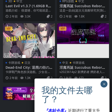
3D
中文
RPG游戲
中文
Last Evil v1.3.7 (1.69GB RA
淫魔再誕 Succubus Reborn
R)
Ver20230331c 無碼 中文
遊戲介紹： 很遺憾，你可能就是最
這是一款由[超次元覚醒研究所]制作
後一隻惡魔了 不僅是最後一隻，而
組出品的SLG游戲 游戲為對戰卡牌S
2 年前
3.3K
2
2 年前
1.8K
2
且弱小，無力，愚...
LG模式，...
VIP
VIP
卡牌游戏
日文
中文
卡牌游戏
Dead-End City: 退廃の街の
淫魔再誕 Succubus Reborn
少女 Ver1.02
Ver20230614p2 無碼 中文
卡牌戰鬥角色扮演遊戲。少女在未
v2023614p2 新擠奶者 擠奶者人類
來的貧民區尋找命運的毒品。 新橫
·手工作業手屬性擠壓（1），想像
2 年前
1.3K
2
2 年前
672
2
濱。在2080年代...
力生...
『本站仓库』
近期进行了重大升