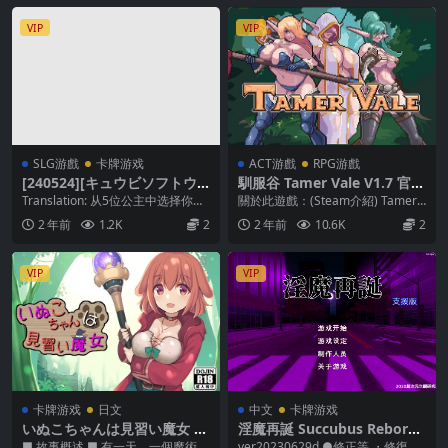
VIP
VIP
SLG游戲
卡牌游戏
ACT游戲
RPG游戲
[240524][キュウビソフトウ
馴服谷 Tamer Vale V1.7 官方
ェア] 冠を継ぐもの～狐姫擁
中文 [附解鎖CG]
Translation: 从5位公主中选择你的
關於此遊戲：(Steam介紹) Tamer
立カードSLG～
女主角， 并支持皇位争夺战! 美丽...
Vale 是一款回合制卡牌遊戲，三
2 年前
1.2K
2
2 年前
10.6K
2
位...
VIP
VIP
卡牌游戏
日文
中文
卡牌游戏
いぬこちゃんは見習い魔女 V
淫魔再誕 Succubus Reborn
2.03
ver20230629d
■ 故事概述 ■ 有一天，一個魔術師
ver20230629d ●修正等 ・修復了