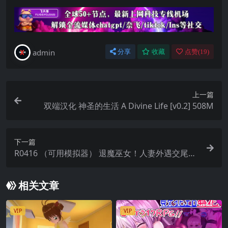
admin
分享
收藏
点赞(
19
)
上一篇
双端汉化 神圣的生活 A Divine Life [v0.2] 508M
下一篇
R0416 （可用模拟器） 退魔巫女！人妻外遇交尾灭
魔传！ 精翻汉化版 750m
相关文章
VIP
VIP