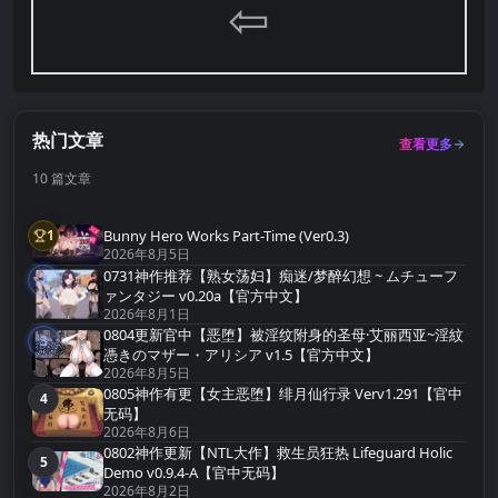
⇦
热门文章
查看更多
10 篇文章
Bunny Hero Works Part-Time (Ver0.3)
1
第1名
2026年8月5日
0731神作推荐【熟女荡妇】痴迷/梦醉幻想 ~ ムチューフ
2
第2名
ァンタジー v0.20a【官方中文】
2026年8月1日
0804更新官中【恶堕】被淫纹附身的圣母·艾丽西亚~淫紋
3
第3名
憑きのマザー・アリシア v1.5【官方中文】
2026年8月5日
0805神作有更【女主恶堕】绯月仙行录 Verv1.291【官中
4
第4名
无码】
2026年8月6日
0802神作更新【NTL大作】救生员狂热 Lifeguard Holic
5
第5名
Demo v0.9.4-A【官中无码】
2026年8月2日