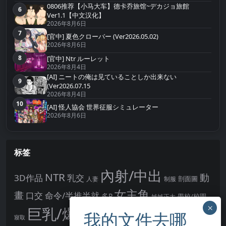
0806推荐【小马大车】德卡乔旅馆~デカジョ旅館
6
第6名
Ver1.1【中文汉化】
2026年8月6日
7
第7名
[官中] 夏色クローバー (Ver2026.05.02)
2026年8月6日
8
[官中] Ntr ルーレット
第8名
2026年8月4日
[AI] ニートの俺は见ていることしか出来ない
9
第9名
(Ver2026.07.15
2026年8月4日
10
第10名
[AI] 怪人協会 世界征服シミュレーター
2026年8月6日
标签
內射/中出
NTR
動
3D作品
乳交
剖面圖
人妻
制服
女主角
畫
口交
命令/半推半就
多P
姊姊正太
學校/校園
巨乳/爆乳
幻想
強制播種
強制你播種
寢取
後宮