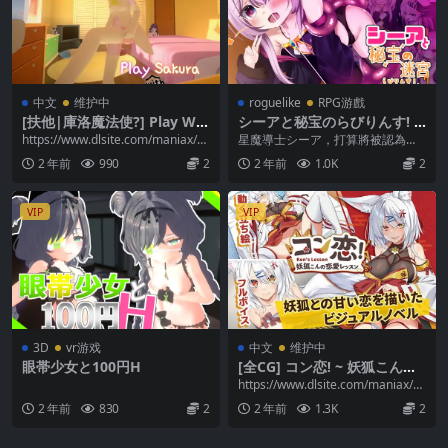
中文
维护中
roguelike
RPG游戲
[扶他|庫洛魔法使?] Play Wit
シーアと秘宝のらびりんす! 1.
h Sakura Ver1.01 [官方繁中]
01 中文
https://www.dlsite.com/maniax/w
星魔導士シーア，打算將被認為埋
ork/=/pro...
藏著各種魔法道具的城市「阿爾卡
2 年前
990
2
2 年前
1.0K
2
努」作為下一個活動基...
VIP
VIP
3D
vr游戏
中文
维护中
眼帯少女と100円H
[全CG] コン恋! ~ 妖狐こんの
恋愛レッスン ~ [官方繁中]
https://www.dlsite.com/maniax/w
ork/=/pro...
2 年前
830
2
2 年前
1.3K
2