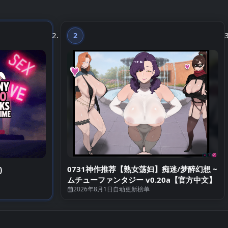
2
第2名
0731神作推荐【熟女荡妇】痴迷/梦醉幻想 ~
)
ムチューファンタジー v0.20a【官方中文】
2026年8月1日
自动更新榜单