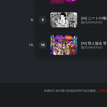
[AI] ニートの俺
9
第9名
2026年8月4日
[AI] 怪人協
10
第10名
2026年8月6日
本網站不為中國大陸地區的用戶提供服務。
訪問本