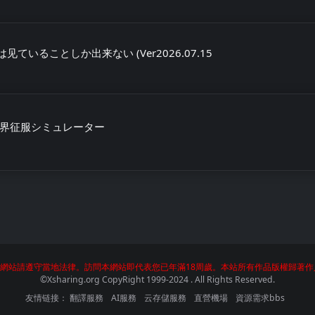
は见ていることしか出来ない (Ver2026.07.15
会 世界征服シミュレーター
網站請遵守當地法律。訪問本網站即代表您已年滿18周歲。本站所有作品版權歸著作
©Xsharing.org CopyRight 1999-2024 . All Rights Reserved.
友情链接：
翻譯服務
AI服務
云存儲服務
直營機場
資源需求bbs