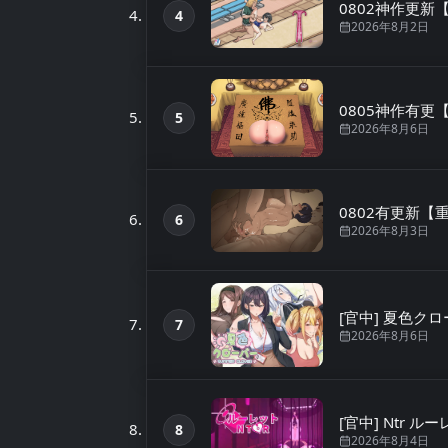
0802神作更新【N
4
第4名
2026年8月2日
0805神作有更
5
第5名
2026年8月6日
0802有更新【重度
6
第6名
2026年8月3日
[官中] 夏色クローバ
7
第7名
2026年8月6日
[官中] Ntr ル
8
第8名
2026年8月4日