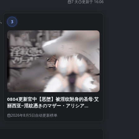
7 天
更新于 16:06
3
第3名
0804更新官中【恶堕】被淫纹附身的圣母·艾
丽西亚~淫紋憑きのマザー・アリシア
v1.5【官方中文】
2026年8月5日
自动更新榜单