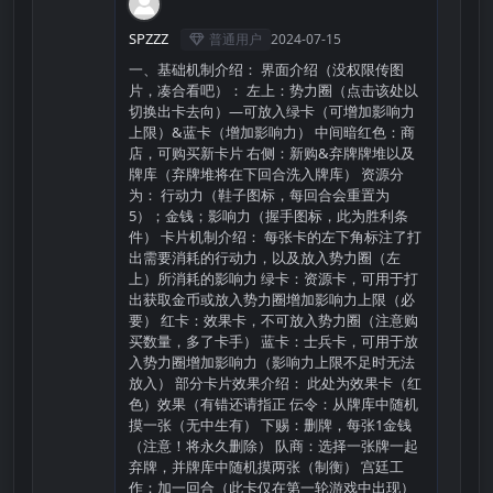
S
SPZZZ
普通用户
2024-07-15
一、基础机制介绍： 界面介绍（没权限传图
片，凑合看吧）： 左上：势力圈（点击该处以
切换出卡去向）—可放入绿卡（可增加影响力
上限）&蓝卡（增加影响力） 中间暗红色：商
店，可购买新卡片 右侧：新购&弃牌牌堆以及
牌库（弃牌堆将在下回合洗入牌库） 资源分
为： 行动力（鞋子图标，每回合会重置为
5）；金钱；影响力（握手图标，此为胜利条
件） 卡片机制介绍： 每张卡的左下角标注了打
出需要消耗的行动力，以及放入势力圈（左
上）所消耗的影响力 绿卡：资源卡，可用于打
出获取金币或放入势力圈增加影响力上限（必
要） 红卡：效果卡，不可放入势力圈（注意购
买数量，多了卡手） 蓝卡：士兵卡，可用于放
入势力圈增加影响力（影响力上限不足时无法
放入） 部分卡片效果介绍： 此处为效果卡（红
色）效果（有错还请指正 伝令：从牌库中随机
摸一张（无中生有） 下赐：删牌，每张1金钱
（注意！将永久删除） 队商：选择一张牌一起
弃牌，并牌库中随机摸两张（制衡） 宫廷工
作：加一回合（此卡仅在第一轮游戏中出现）