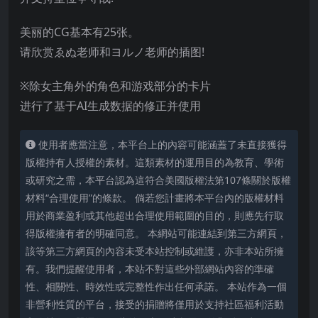
美丽的CG基本有25张。
请欣赏ゑぬ老师和ヨルノ老师的插图!
※除女主角外的角色和游戏部分的卡片
进行了基于AI生成数据的修正并使用
使用者應當注意，本平台上的內容可能涵蓋了未直接獲得
版權持有人授權的素材。這類素材的運用目的為教育、學術
或研究之需，本平台認為這符合美國版權法第107條關於版權
材料“合理使用”的條款。 倘若您計畫將本平台內的版權材料
用於商業盈利或其他超出合理使用範圍的目的，則應先行取
得版權擁有者的明確同意。 本網站可能連結到第三方網頁，
該等第三方網頁的內容未受本站控制或維護，亦非本站所擁
有。我們提醒使用者，本站不對這些外部網站內容的準確
性、相關性、時效性或完整性作出任何承諾。 本站作為一個
非營利性質的平台，接受的捐贈將僅用於支持社區福利活動