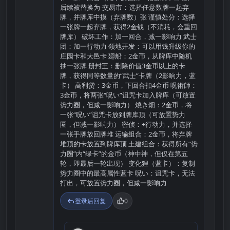
后续被替换为-交易市：选择任意数牌一起弃
牌，并牌库中摸（弃牌数）张 谨慎处分：选择
一张牌一起弃牌，获得2金钱（不消耗，会重回
牌库） 破坏工作：加一回合，减一影响力 武士
团：加一行动力 领地开发：可以用钱升级你的
庄园卡和大邑卡 廻船：2金币，从牌库中随机
抽一张牌 册封王：删除价值3金币以上的卡
牌，获得同等数量的“武士”卡牌（2影响力，蓝
卡） 高利贷：3金币，下回合扣4金币 呪術師：
3金币，将两张“呪い”诅咒卡加入牌库（可放置
势力圈，但减一影响力） 焼き畑：2金币，将
一张“呪い”诅咒卡放到牌库顶（可放置势力
圈，但减一影响力） 密侦：+行动力，并选择
一张手牌放回牌堆 运输组合：2金币，将弃牌
堆顶的卡放置到牌库顶 土建组合：获得所有“势
力圈”内“绿卡”的金币（神中神，但仅在第五
轮，即最后一轮出现） 变化狸（蓝卡）：复制
势力圈中的最高属性蓝卡 呪い：诅咒卡，无法
打出，可放置势力圈，但减一影响力
登录后回复
0