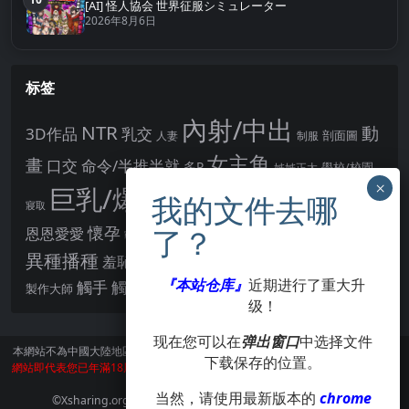
第10名
[AI] 怪人協会 世界征服シミュレーター
2026年8月6日
标签
內射/中出
NTR
動
3D作品
乳交
剖面圖
人妻
制服
女主角
畫
口交
命令/半推半就
多P
姊姊正太
學校/校園
巨乳/爆乳
幻想
強制播種
強制你播種
寢取
後宮
男主角
懷孕
恩恩愛愛
男性受
教育
拘束
暗示
沉淪快樂
戰鬥H
胸部/奶子
異種播種
羞辱
羞恥/恥辱
肛交
處女
著衣
『本站仓库』
近期进行了重大升
點陣圖
觸手
觸摸
酪梨
製作大師
露出
阿黑顏
賣春/援交
輪流播種
级！
现在您可以在
弹出窗口
中选择文件
本網站不為中國大陸地區的用戶提供服務。
訪問本網站請遵守當地法律。訪問本
下载保存的位置。
網站即代表您已年滿18周歲。本站所有作品版權歸著作人所有，僅供學習交流使
用，請在24小時内刪除。
当然，请使用最新版本的
chrome
©Xsharing.org CopyRight 1999-2024 . All Rights Reserved.