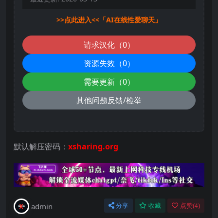
>>点此进入<<「AI在线性爱聊天」
请求汉化（0）
资源失效（0）
需要更新（0）
其他问题反馈/检举
默认解压密码：
xsharing.org
admin
分享
收藏
点赞(
4
)