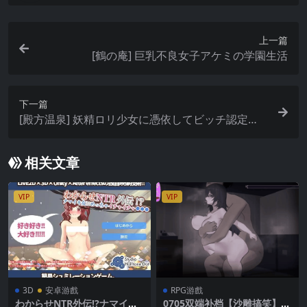
上一篇
[鶴の庵] 巨乳不良女子アケミの学園生活
下一篇
[殿方温泉] 妖精ロリ少女に憑依してビッチ認定さ
れてみた
相关文章
VIP
VIP
3D
安卓游戲
RPG游戲
わからせNTR外伝!?ナマイキ
0705双端补档【沙雕搞笑】