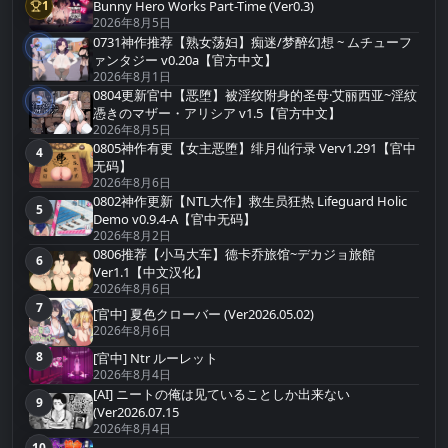
Bunny Hero Works Part-Time (Ver0.3)
1
第1名
2026年8月5日
0731神作推荐【熟女荡妇】痴迷/梦醉幻想 ~ ムチューフ
2
第2名
ァンタジー v0.20a【官方中文】
2026年8月1日
0804更新官中【恶堕】被淫纹附身的圣母·艾丽西亚~淫紋
3
第3名
憑きのマザー・アリシア v1.5【官方中文】
2026年8月5日
0805神作有更【女主恶堕】绯月仙行录 Verv1.291【官中
4
第4名
无码】
2026年8月6日
0802神作更新【NTL大作】救生员狂热 Lifeguard Holic
5
第5名
Demo v0.9.4-A【官中无码】
2026年8月2日
0806推荐【小马大车】德卡乔旅馆~デカジョ旅館
6
第6名
Ver1.1【中文汉化】
2026年8月6日
7
第7名
[官中] 夏色クローバー (Ver2026.05.02)
2026年8月6日
8
[官中] Ntr ルーレット
第8名
2026年8月4日
[AI] ニートの俺は见ていることしか出来ない
9
第9名
(Ver2026.07.15
2026年8月4日
10