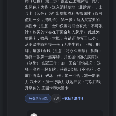
用（红色） 第二步：点击左上角牌堆，此时
出绿色卡为将卡送入消耗墓地（删牌库），士
兵卡（蓝色）为打出增加胜利所需属性（仅可
使用一次，消耗卡） 第三步：商店买需要的
属性卡（注意！金币仅当前回合有效！不可累
计！购买的卡会在下回合加入牌库） 此处为
效果卡，效果（大概，有错还请指正 伝令：
从图鉴中随机摸一张（无中生有） 下赐：删
牌，每张1金钱（注意！将永久删除） 队商：
选择一张牌一起弃牌，并图鉴中随机摸两张
（制衡） 宫廷工作：加一回合 谨慎处分：选
择一张牌一起弃牌，获得2金钱（不消耗，会
重回牌库） 破坏工作：加一回合，减一影响
力 武士团：加一行动力 领地开发：可以用钱
升级你的 庄园卡和大邑卡
登录后回复
0
收起 3 层讨论