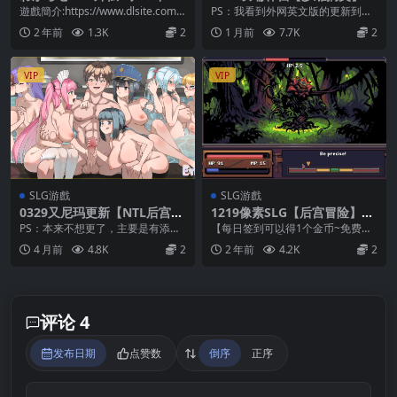
女とめっちゃイチャイチャ●
啊，幽灵 ~ あ、幽霊 Ah, Gho
遊戲簡介:https://www.dlsite.com/a
PS：我看到外网英文版的更新到了
●● Android
st +存档【官方中文】
ppx/work/=/...
1.1，但是我没找到，我也不知道我
2 年前
1.3K
2
1 月前
7.7K
2
发的这个是不是...
VIP
VIP
SLG游戲
SLG游戲
0329又尼玛更新【NTL后宫】
1219像素SLG【后宫冒险】奥
背德浴场 Immoral-Bathhou
瑞拉的奇幻冒险~奥雷利亚 Au
PS：本来不想更了，主要是有添加
【每日签到可以得1个金币~免费兑
se ver0.0.51【官中无码】
relia 官中无码
新内容！ 更新日志： v0.0.51 新增
换1个游戏】 ①把后缀名为.zipP改
4 月前
4.8K
2
2 年前
4.2K
2
多种强...
为zip和...
评论 4
发布日期
点赞数
倒序
正序