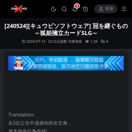
4
打开通知中心
登录
[240524][キュウビソフトウェア] 冠を継ぐもの
～狐姫擁立カードSLG～
2024-07-14
SLG游戲
卡牌游戏
1.2K
4
Translation:
从5位公主中选择你的女主角，
并支持皇位争夺战!