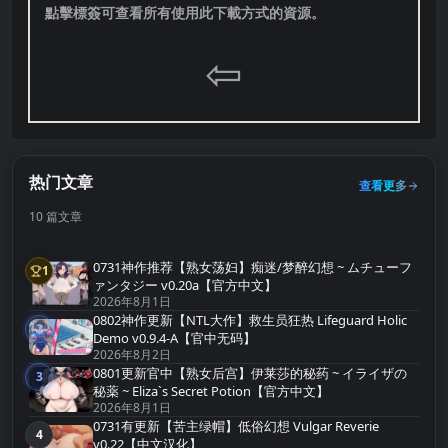
點擊標簽可查看所有使用此下載方式的資源。
⇦
热门文章
查看更多
10 篇文章
0731神作推荐【熟女荡妇】痴迷/梦醉幻想 ~ ムチューフ
1
第1名
ァンタジー v0.20a【官方中文】
2026年8月1日
0802神作更新【NTL大作】救生员狂热 Lifeguard Holic
2
第2名
Demo v0.9.4-A【官中无码】
2026年8月2日
0801更新官中【熟女后宫】伊莱莎的秘药 ~ イライザの
3
第3名
秘薬 ~ Eliza`s Secret Potion【官方中文】
2026年8月1日
0731有更新【苦主绿帽】低俗幻想 Vulgar Reverie
4
第4名
v0.22【中文汉化】