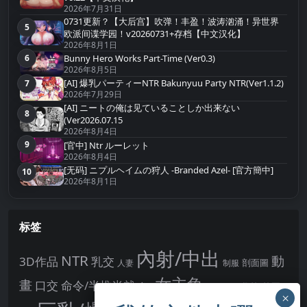
2026年7月31日
0731更新？【大后宫】吹弹！丰盈！波涛汹涌！异世界
5
第5名
欧派间谍学园！v20260731+存档【中文汉化】
2026年8月1日
Bunny Hero Works Part-Time (Ver0.3)
6
第6名
2026年8月5日
[AI] 爆乳パーティーNTR Bakunyuu Party NTR(Ver1.1.2)
7
第7名
2026年7月29日
[AI] ニートの俺は见ていることしか出来ない
8
第8名
(Ver2026.07.15
2026年8月4日
9
[官中] Ntr ルーレット
第9名
2026年8月4日
[无码] ニプルヘイムの狩人 -Branded Azel- [官方簡中]
10
第10名
2026年8月1日
标签
內射/中出
NTR
動
3D作品
乳交
剖面圖
人妻
制服
女主角
畫
口交
命令/半推半就
多P
姊姊正太
學校/校園