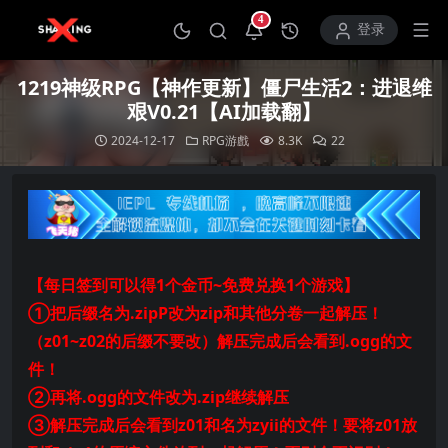
4
打开通知中心
登录
1219神级RPG【神作更新】僵尸生活2：进退维
艰V0.21【AI加载翻】
2024-12-17
RPG游戲
8.3K
22
【每日签到可以得1个金币~免费兑换1个游戏】
①把后缀名为.zipP改为zip和其他分卷一起解压！
（z01~z02的后缀不要改）解压完成后会看到.ogg的文
件！
②再将.ogg的文件改为.zip继续解压
③解压完成后会看到z01和名为zyii的文件！要将z01放