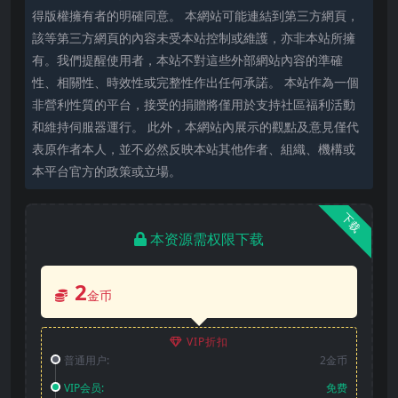
得版權擁有者的明確同意。 本網站可能連結到第三方網頁，
該等第三方網頁的內容未受本站控制或維護，亦非本站所擁
有。我們提醒使用者，本站不對這些外部網站內容的準確
性、相關性、時效性或完整性作出任何承諾。 本站作為一個
非營利性質的平台，接受的捐贈將僅用於支持社區福利活動
和維持伺服器運行。 此外，本網站內展示的觀點及意見僅代
表原作者本人，並不必然反映本站其他作者、組織、機構或
本平台官方的政策或立場。
下载
本资源需权限下载
2
金币
VIP折扣
普通用户:
2金币
VIP会员:
免费