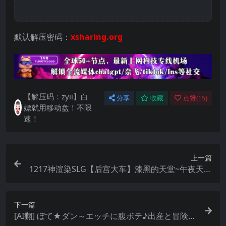
默认解压密码：
xsharing.org
【解压码：zyii】白
分享
收藏
点赞(
15
)
嫖就用移动盘！不限
速！
上一篇
1217神渲染SLG【后宫大车】漆黑的天堂~午夜天堂
Midnight Paradise Ver1.0 中文正式版
下一篇
[AI翻] ぼて★ダン～エッチに腹ボテ♪出産と冒険～