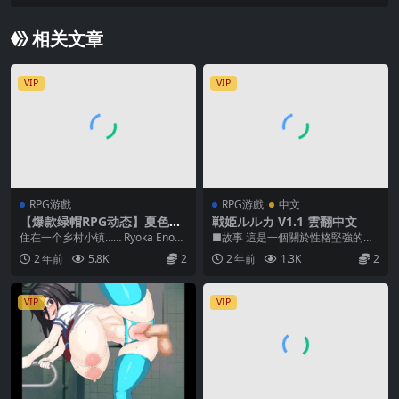
ver1.02
相关文章
VIP
VIP
RPG游戲
RPG游戲
中文
【爆款绿帽RPG动态】夏色泡
戦姫ルルカ V1.1 雲翻中文
影After 安卓+全CG+PC 夏色
住在一个乡村小镇…… Ryoka Enom
■故事 這是一個關於性格堅強的主
のコワレモノAfter
oto，大学篮球队的王牌球员，也是
人公「ルルカ」（Luluka）和她的
2 年前
5.8K
2
2 年前
1.3K
2
她儿...
僕人「リクル...
VIP
VIP