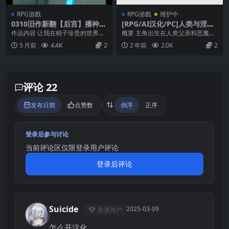
RPG游戲
RPG游戲
维护中
0310旧作新翻【后宫】播种委
[RPG/AI汉化/PC]人类与淫魔
员会 播種委員会 ver.1.2【AI
之子的故事
作品内容 让我在精子珍贵的世界里
概要 主角出生在人类父亲和恶魔母
加载汉化】
怀孕吧！ · 剧情简介 在遥远的未
亲之间。 他一边向父母隐瞒自己有
5 月前
4.4K
2
2 年前
2.0K
2
来，男性体内变...
一半日本血统的事...
评论 22
发布日期
点赞数
倒序
正序
登录后参与讨论
当前评论区仅限登录用户评论
登录后评论
Suicide
2025-03-09
普通用户
S
怎么开汉化