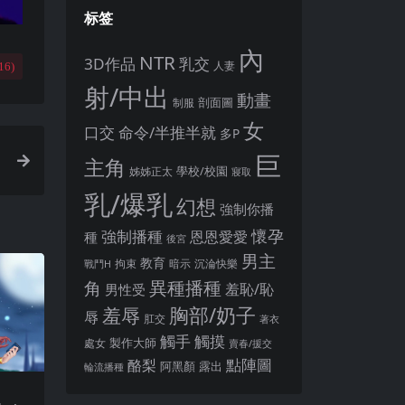
标签
內
NTR
3D作品
乳交
人妻
16
)
射/中出
動畫
剖面圖
制服
女
口交
命令/半推半就
多P
巨
主角
姊姊正太
學校/校園
寢取
乳/爆乳
幻想
強制你播
懷孕
強制播種
恩恩愛愛
種
後宮
男主
教育
拘束
暗示
沉淪快樂
戰鬥H
異種播種
角
羞恥/恥
男性受
胸部/奶子
羞辱
辱
肛交
著衣
觸手
觸摸
製作大師
處女
賣春/援交
點陣圖
酪梨
露出
阿黑顏
輪流播種