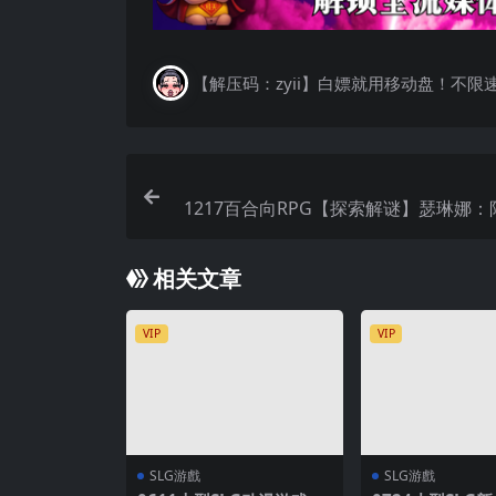
【解压码：zyii】白嫖就用移动盘！不限
1217百合向RPG【探索解谜】瑟琳娜
Ver0.6
相关文章
VIP
VIP
SLG游戲
SLG游戲