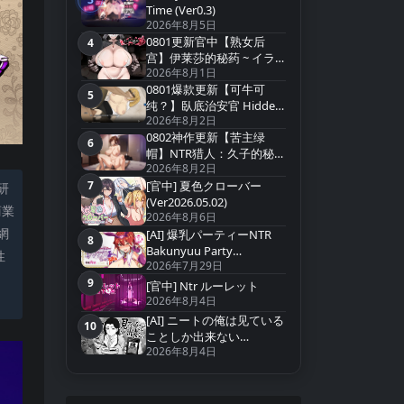
第3名
Time (Ver0.3)
2026年8月5日
0801更新官中【熟女后
4
第4名
宫】伊莱莎的秘药 ~ イラ
2026年8月1日
イザの秘薬 ~ Eliza`s Secret
0801爆款更新【可牛可
Potion【官方中文】
5
第5名
纯？】臥底治安官 Hidden
2026年8月2日
Badge v20260729b 【官中
0802神作更新【苦主绿
无码】
6
第6名
帽】NTR猎人：久子的秘密
2026年8月2日
~NTRハンター：久子の秘
7
密 NTR Hunter v1.4【官中
[官中] 夏色クローバー
研
第7名
无码】
(Ver2026.05.02)
商業
2026年8月6日
網
[AI] 爆乳パーティーNTR
8
第8名
Bakunyuu Party
性
2026年7月29日
NTR(Ver1.1.2)
9
[官中] Ntr ルーレット
第9名
。
2026年8月4日
[AI] ニートの俺は见ている
10
第10名
ことしか出来ない
2026年8月4日
(Ver2026.07.15