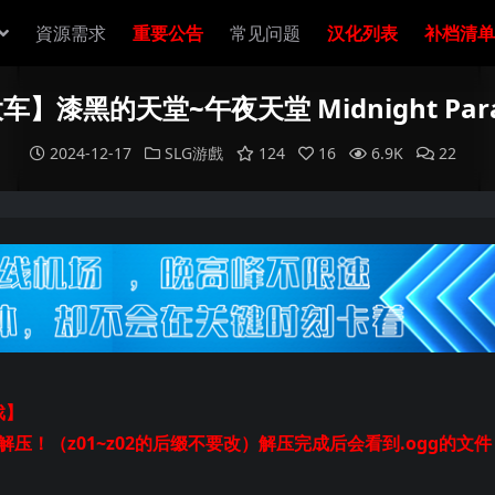
資源需求
重要公告
常见问题
汉化列表
补档清单
】漆黑的天堂~午夜天堂 Midnight Parad
2024-12-17
SLG游戲
124
16
6.9K
22
戏】
起解压！（z01~z02的后缀不要改）解压完成后会看到.ogg的文件