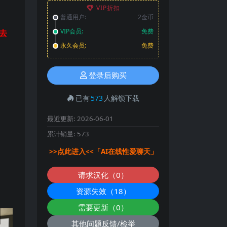
VIP折扣
普通用户:
2金币
VIP会员:
免费
去
永久会员:
免费
登录后购买
已有
573
人解锁下载
最近更新:
2026-06-01
累计销量:
573
>>点此进入<<「AI在线性爱聊天」
请求汉化（0）
资源失效（18）
需要更新（0）
其他问题反馈/检举