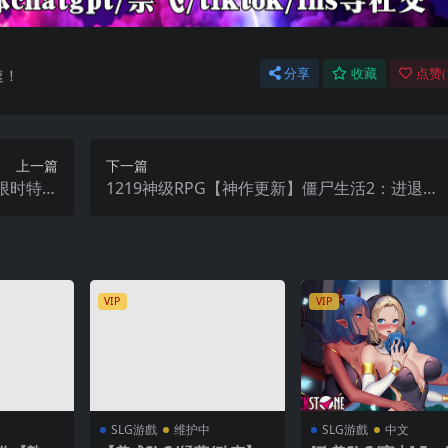
速！
分享
收藏
点赞(
上一篇
下一篇
：限时特工
1219神级RPG【神作更新】僵尸生活2：进退维
9 精翻汉化
艰V0.21【AI加载翻】
VIP
VIP
SLG游戲
维护中
SLG游戲
中文