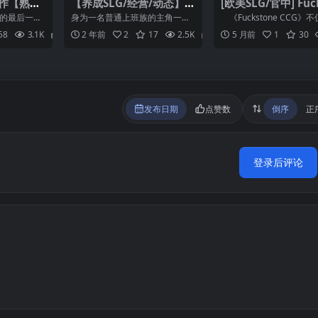
新作【熟女
【养成SLG/经营/动态】
[欧美SLG/官中] Fuc
egrees
怠惰的怪兽公主不想工作
ne [v1.1]
学的最后一
身为一名普通上班族的主角一直
《Fuckstone CCG》
er0.1【中
【pc】
幅提高。 她
过着毫无变化的平凡生活，某天
款以性感动漫女...
58
3.1K
2
2 年前
2
17
2.5K
2
5 月前
1
30
...
心血来潮在离家女性的寄宿...
发布日期
点赞数
倒序
正
登录后评论