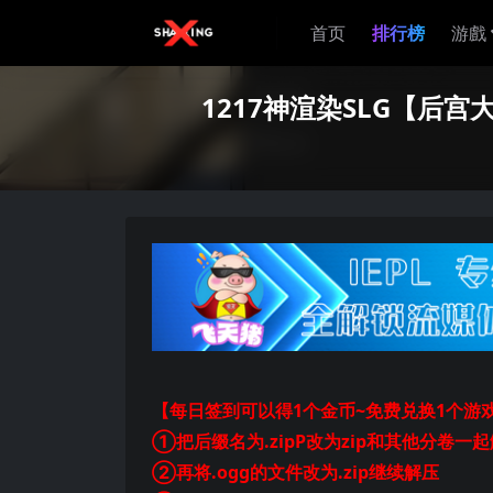
首页
排行榜
游戲
1217神渲染SLG【后宫大车
【每日签到可以得1个金币~免费兑换1个游
①把后缀名为.zipP改为zip和其他分卷一
②再将.ogg的文件改为.zip继续解压