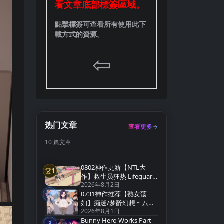
看文章底部標簽區域。
點擊標簽可查看所有使用此下
載方式的資源。
⇦
热门文章
查看更多
10 篇文章
0802神作更新【NTL大
1
第1名
作】救生员狂热 Lifeguard
2026年8月2日
Holic Demo v0.9.4-A【官
0731神作推荐【熟女荡
中无码】
2
第2名
妇】痴迷/梦醉幻想 ~ ムチ
2026年8月1日
ューファンタジー
Bunny Hero Works Part-
v0.20a【官方中文】
3