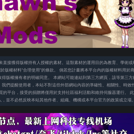
未直接獲得版權持有人授權的素材。這類素材的運用目的為教育、學術或
關於版權材料“合理使用”的條款。 倘若您計畫將本平台內的版權材料用於
取得版權擁有者的明確同意。 本網站可能連結到第三方網頁，該等第三方
。我們提醒使用者，本站不對這些外部網站內容的準確性、相關性、時效
質的平台，接受的捐贈將僅用於支持社區福利活動和維持伺服器運行。 此
人，並不必然反映本站其他作者、組織、機構或本平台官方的政策或立場