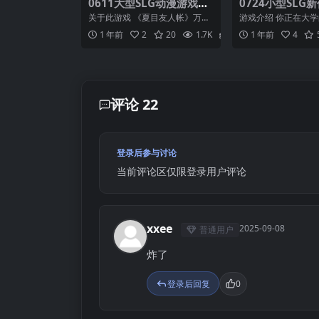
0611大型SLG动漫游戏化
0724小型SLG
【正经游戏】夏目友人帐
纯爱】亲密程度 D
关于此游戏 《夏目友人帐》万众
游戏介绍 你正在大
～叶月之记～【官方中
of Intimacy V
期待游戏化！ 玩家将化身主人公
年，你的成绩需要大
1 年前
2
20
1.7K
2
1 年前
4
——夏目贵志，在与形...
才华横溢、优雅、不可触
文】
文汉化】
评论 22
登录后参与讨论
当前评论区仅限登录用户评论
xxee
2025-09-08
普通用户
X
炸了
登录后回复
0