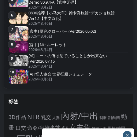
第5名
Demo v0.9.4-A【官中无码】
2026年8月2日
0806推荐【小马大车】德卡乔旅馆~デカジョ旅館
6
第6名
Ver1.1【中文汉化】
2026年8月6日
7
第7名
[官中] 夏色クローバー (Ver2026.05.02)
2026年8月6日
8
[官中] Ntr ルーレット
第8名
2026年8月4日
[AI] ニートの俺は见ていることしか出来ない
9
第9名
(Ver2026.07.15
2026年8月4日
10
第10名
[AI] 怪人協会 世界征服シミュレーター
2026年8月6日
标签
內射/中出
NTR
動
3D作品
乳交
剖面圖
人妻
制服
女主角
畫
口交
命令/半推半就
多P
姊姊正太
學校/校園