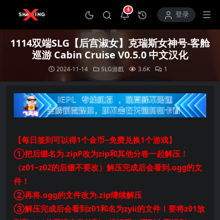
4
打开通知中心
登录
1114双端SLG【后宫淑女】克瑞斯女神号-客舱
巡游 Cabin Cruise V0.5.0 中文汉化
2024-11-14
SLG游戲
3.6K
1
【每日签到可以得1个金币~免费兑换1个游戏】
①把后缀名为.zipP改为zip和其他分卷一起解压！
（z01~z02的后缀不要改）解压完成后会看到.ogg的文
件！
②再将.ogg的文件改为.zip继续解压
③解压完成后会看到z01和名为zyii的文件！要将z01放