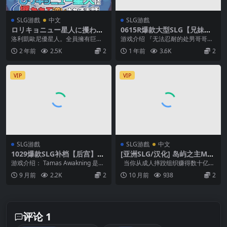
SLG游戲
中文
SLG游戲
ロリキョニュー星人に攫われ
0615R爆款大型SLG【兄妹纯
て逆レされるお話 AI翻中文
爱】好色的痴情哥哥与病弱妹
洛利凱歐尼優星人。全員擁有巨大
游戏介绍 『无法忍耐的处男哥哥和
妹的乡间生活~エッチで一途
的胸部，3大基本慾望幾乎全是「乳
不直率的叛逆妹妹』(简称:处男兄
2 年前
2.5K
2
1 年前
3.6K
2
なド田舎兄さまと、古式ゆか
交慾望」「臀交慾望...
妹) 的制作方S...
しい病弱妹【官方中文】
VIP
VIP
SLG游戲
SLG游戲
中文
1029爆款SLG补档【后宫】塔
[亚洲SLG/汉化] 岛屿之主Mas
玛斯觉醒 TamasAwakening
ters of the Island [Day 6 pt.
游戏介绍： Tamas Awakning 是一
当你从成人摔跤组织赚得数十亿美
Ver1.0b【中文汉化】
1]
款关于腐败和权力限制的色情游
元，准备退休 养育新一代时，你会
9 月前
2.2K
2
10 月前
938
2
戏。 ...
做什么？答案是...
评论 1