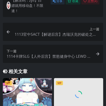
【解压码：zyii】白
分享
收藏
点赞(
4
)
嫖就用移动盘！不限
速！
上一篇
1113官中SACT【解谜后宫】杰瑞沃克的破处之路 ji
erry wanker and the quest to get laid V1.2+攻略
下一篇
1114卡牌SLG【人外后宫】禁慾健身中心 LEWD GY
M Build.12771853
相关文章
VIP
VIP