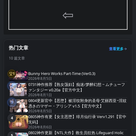
⇦
热门文章
查看更多
10 篇文章
Bunny Hero Works Part-Time (Ver0.3)
1
第1名
2026年8月5日
0731神作推荐【熟女荡妇】痴迷/梦醉幻想 ~ ムチューフ
2
第2名
ァンタジー v0.20a【官方中文】
2026年8月1日
0804更新官中【恶堕】被淫纹附身的圣母·艾丽西亚~淫紋
3
第3名
憑きのマザー・アリシア v1.5【官方中文】
2026年8月5日
0805神作有更【女主恶堕】绯月仙行录 Verv1.291【官中
4
第4名
无码】
2026年8月6日
0802神作更新【NTL大作】救生员狂热 Lifeguard Holic
5