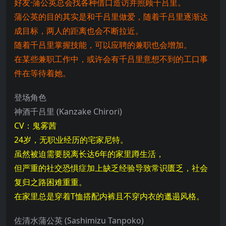
好友·蒲公英总会找各种借口造访并照顾千吕里。
蒲公英的目的其实是和千吕里做爱，随着千吕里逐渐达
成目标，两人的距离也会不断拉近。
随着千吕里掌握技能，可以应聘的兼职也会增加。
在某些兼职工作中，或许会有千吕里意想不到的工口事
件在等待着她。
登场角色
神酒千吕里 (Kanzake Chirori)
CV：鬼雾茜
24岁，无职业经历的宅家尼特。
虽然被迫需要脱离长达6年的家里蹲生活，
但严重的社交恐惧症加上缺乏经验导致常识匮乏，社会
复归之路困难重重。
在家里总是穿着T恤搭配内裤且不穿内衣的邋遢风格。
佐清水蒲公英 (Sashimizu Tanpoko)