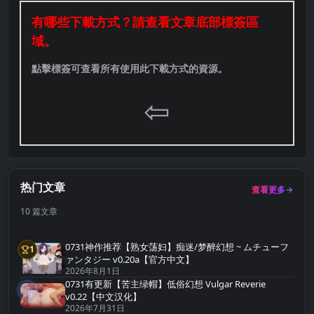
有哪些下載方式？請查看文章底部標簽區
域。
點擊標簽可查看所有使用此下載方式的資源。
⇦
热门文章
查看更多
10 篇文章
0731神作推荐【熟女荡妇】痴迷/梦醉幻想 ~ ムチューフ
1
第1名
ァンタジー v0.20a【官方中文】
2026年8月1日
0731有更新【苦主绿帽】低俗幻想 Vulgar Reverie
2
第2名
v0.22【中文汉化】
2026年7月31日