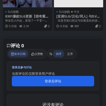
SLG游戲
SLG游戲
中文
0301爆款SLG更新【猎奇重
[亚洲SLG/汉化/同人] 与D.Va
口】与女巨人约会 Date a Gia
约会 A Date with D.Va [v0.2]
和女巨人约会，发现了一千零一种
你是否曾幻想过与你最喜欢的游戏
ntess ver5.22【中文汉化】
死法。 【每日签到可以得1个金币~
角色约会？ 《与D.Va约会》让你扮
5 月前
2.1K
2
9 月前
881
2
免费兑换1个游戏...
演主角，你...
评论 0
发布日期
点赞数
倒序
正序
登录后参与讨论
当前评论区仅限登录用户评论
登录后评论
还没有评论