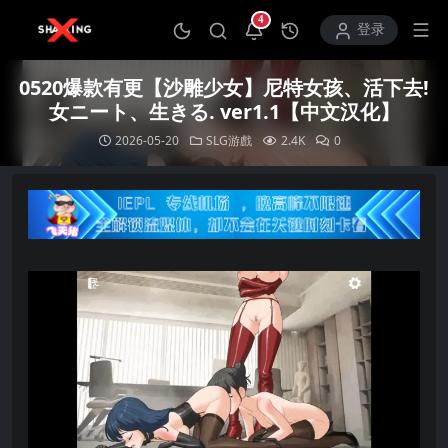
4
打开通知中心
登录
0520爆款有更【沙雕少女】尼特女孩、活下去!
女ニート、生きる. ver1.1【中文汉化】
2026-05-20
SLG游戲
2.4K
0