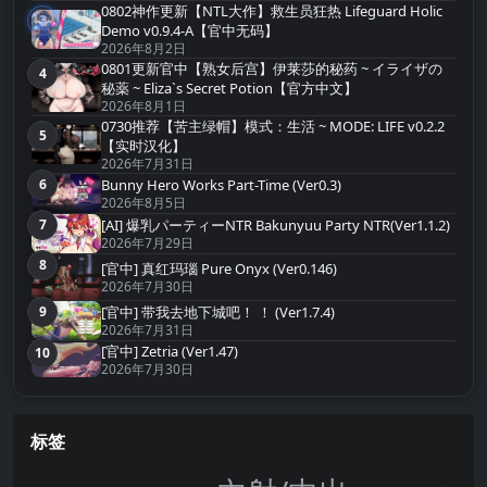
0802神作更新【NTL大作】救生员狂热 Lifeguard Holic
3
第3名
Demo v0.9.4-A【官中无码】
2026年8月2日
0801更新官中【熟女后宫】伊莱莎的秘药 ~ イライザの
4
第4名
秘薬 ~ Eliza`s Secret Potion【官方中文】
2026年8月1日
0730推荐【苦主绿帽】模式：生活 ~ MODE: LIFE v0.2.2
5
第5名
【实时汉化】
2026年7月31日
Bunny Hero Works Part-Time (Ver0.3)
6
第6名
2026年8月5日
[AI] 爆乳パーティーNTR Bakunyuu Party NTR(Ver1.1.2)
7
第7名
2026年7月29日
8
[官中] 真红玛瑙 Pure Onyx (Ver0.146)
第8名
2026年7月30日
[官中] 带我去地下城吧！ ！ (Ver1.7.4)
9
第9名
2026年7月31日
[官中] Zetria (Ver1.47)
10
第10名
2026年7月30日
标签