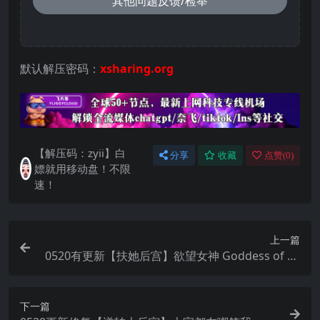
其他问题反馈/检举
默认解压密码：
xsharing.org
【解压码：zyii】白
分享
收藏
点赞(
0
)
嫖就用移动盘！不限
速！
上一篇
0520有更新【扶她后宫】欲望女神 Goddess of Lu
st v0.5.1【中文汉化】
下一篇