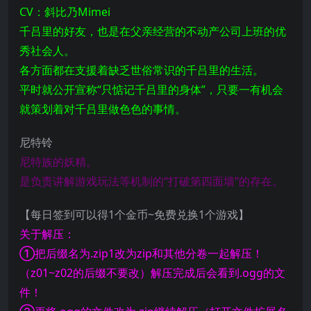
CV：斜比乃Mimei
千吕里的好友，也是在父亲经营的不动产公司上班的优
秀社会人。
各方面都在支援着缺乏世俗常识的千吕里的生活。
平时就公开宣称“只惦记千吕里的身体”，只要一有机会
就策划着对千吕里做色色的事情。
尼特铃
尼特族的妖精。
是负责讲解游戏玩法等机制的“打破第四面墙”的存在。
【每日签到可以得1个金币~免费兑换1个游戏】
关于解压：
①把后缀名为.zip1改为zip和其他分卷一起解压！
（z01~z02的后缀不要改）解压完成后会看到.ogg的文
件！