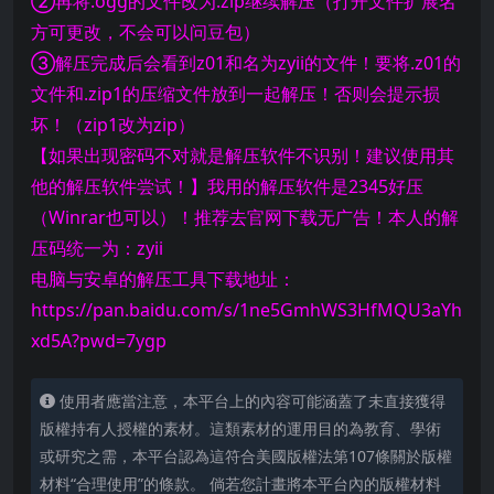
②再将.ogg的文件改为.zip继续解压（打开文件扩展名
方可更改，不会可以问豆包）
③解压完成后会看到z01和名为zyii的文件！要将.z01的
文件和.zip1的压缩文件放到一起解压！否则会提示损
坏！（zip1改为zip）
【如果出现密码不对就是解压软件不识别！建议使用其
他的解压软件尝试！】我用的解压软件是2345好压
（Winrar也可以）！推荐去官网下载无广告！本人的解
压码统一为：zyii
电脑与安卓的解压工具下载地址：
https://pan.baidu.com/s/1ne5GmhWS3HfMQU3aYh
xd5A?pwd=7ygp
使用者應當注意，本平台上的內容可能涵蓋了未直接獲得
版權持有人授權的素材。這類素材的運用目的為教育、學術
或研究之需，本平台認為這符合美國版權法第107條關於版權
材料“合理使用”的條款。 倘若您計畫將本平台內的版權材料