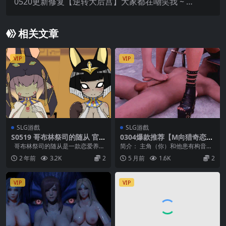
0520更新修复【逆转大后宫】大家都在嘲笑我 ~ 皆
が僕をバカにして！Ver26.05.14+存档【官方中
文】
相关文章
VIP
VIP
SLG游戲
SLG游戲
S0519 哥布林祭司的随从 官中
0304爆款推荐【M向猎奇恋
动态
爱】红颜知己 Soulmate Ep.4
哥布林祭司的随从是一款恋爱养成
简介： 主角（你）和他患有构音障
【官中无码】
游戏 玩家将扮演一位旅途中昏厥的
碍与失语症的养妹在兰威镇上大
2 年前
3.2K
2
5 月前
1.6K
2
男子...
学，还在兰威酒店打工...
VIP
VIP