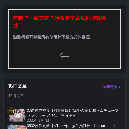
有哪些下載方式？請查看文章底部標簽區
域。
點擊標簽可查看所有使用此下載方式的資源。
⇦
热门文章
查看更多
10 篇文章
0731神作推荐【熟女荡妇】痴迷/梦醉幻想 ~ ムチューフ
1
第1名
ァンタジー v0.20a【官方中文】
2026年8月1日
0802神作更新【NTL大作】救生员狂热 Lifeguard Holic
2