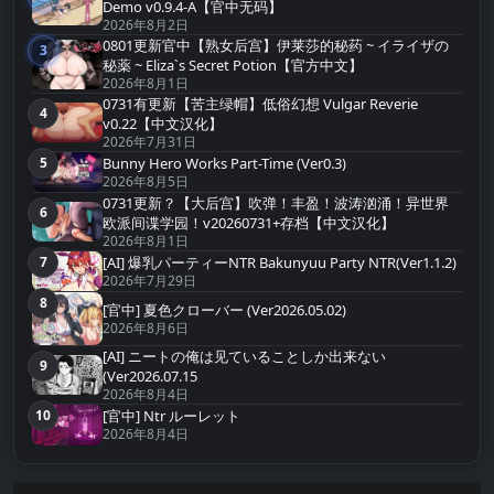
第2名
Demo v0.9.4-A【官中无码】
2026年8月2日
0801更新官中【熟女后宫】伊莱莎的秘药 ~ イライザの
3
第3名
秘薬 ~ Eliza`s Secret Potion【官方中文】
2026年8月1日
0731有更新【苦主绿帽】低俗幻想 Vulgar Reverie
4
第4名
v0.22【中文汉化】
2026年7月31日
Bunny Hero Works Part-Time (Ver0.3)
5
第5名
2026年8月5日
0731更新？【大后宫】吹弹！丰盈！波涛汹涌！异世界
6
第6名
欧派间谍学园！v20260731+存档【中文汉化】
2026年8月1日
[AI] 爆乳パーティーNTR Bakunyuu Party NTR(Ver1.1.2)
7
第7名
2026年7月29日
8
第8名
[官中] 夏色クローバー (Ver2026.05.02)
2026年8月6日
[AI] ニートの俺は见ていることしか出来ない
9
第9名
(Ver2026.07.15
2026年8月4日
10
[官中] Ntr ルーレット
第10名
2026年8月4日