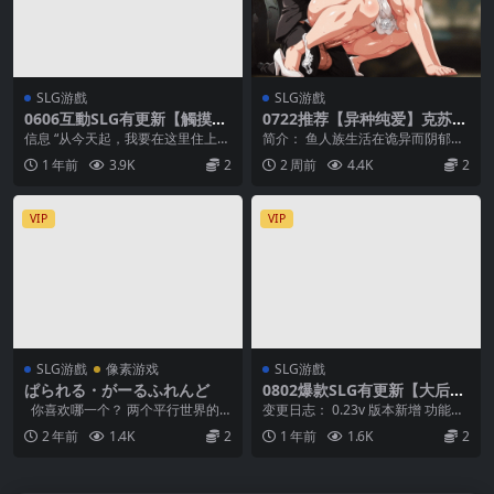
SLG游戲
SLG游戲
0606互動SLG有更新【觸摸】
0722推荐【异种纯爱】克苏鲁
困倦的羁绊 眠い絆 V1.2 官方
| 深海新郎 序章 Love Craft |
信息 “从今天起，我要在这里住上一
简介： 鱼人族生活在诡异而阴郁的
中文版 [FM/2.4G/百度微云]
Deep Sea Groom【官中无
周。 会发生些什么呢，还真有点期
L次元。 整个种族全为男性，他们
1 年前
3.9K
2
2 周前
4.4K
2
[複製鏈接]
码】
待啊。” 那么...
通过入侵其他次元...
VIP
VIP
SLG游戲
像素游戏
SLG游戲
ぱられる・がーるふれんど
0802爆款SLG有更新【大后
宫】高中时代 High School D
你喜欢哪一个？ 两个平行世界的
变更日志： 0.23v 版本新增 功能：
ays-v0.23【中文汉化】
她？ 贵族学校的她和青梅竹马的
主角可以利用自己在不被女友发现
2 年前
1.4K
2
1 年前
1.6K
2
她。 ...
的情况下带...