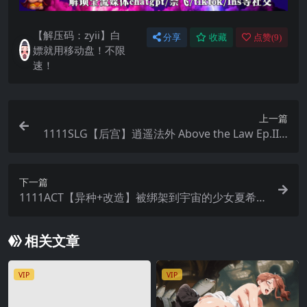
【解压码：zyii】白
分享
收藏
点赞(
9
)
嫖就用移动盘！不限
速！
上一篇
1111SLG【后宫】逍遥法外 Above the Law Ep.II 1
+2合集 V0.1.0 AI汉化
下一篇
1111ACT【异种+改造】被绑架到宇宙的少女夏希
【生肉】Cosmic Abduction コズミックアブダク
ション 全CG
相关文章
VIP
VIP