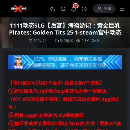
4
打开通知中心
登录
1111动态SLG【后宫】海盗游记：黄金巨乳
Pirates: Golden Tits 25-1-steam官中动态
2024-11-11
SLG游戲
3.5K
2
【每日签到可以得1个金币~免费兑换1个游戏】
①把后缀名为.zipP改为zip和其他分卷一起解压！
（z01~z02的后缀不要改）解压完成后会看到.ogg的文
件！
②再将.ogg的文件改为.zip继续解压
③解压完成后会看到z01和名为zyii的文件！要将z01放