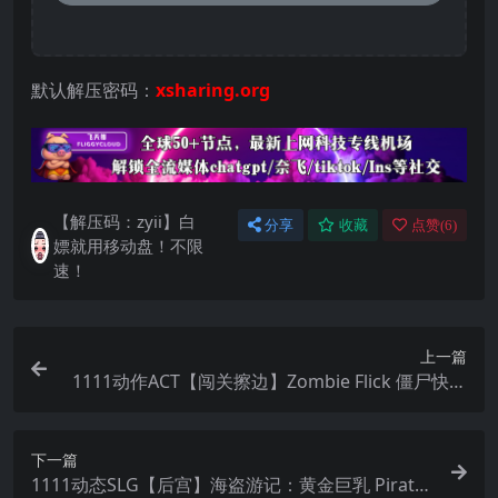
默认解压密码：
xsharing.org
【解压码：zyii】白
分享
收藏
点赞(
6
)
嫖就用移动盘！不限
速！
上一篇
1111动作ACT【闯关擦边】Zombie Flick 僵尸快打
Build.16312191 官方中文
下一篇
1111动态SLG【后宫】海盗游记：黄金巨乳 Pirate