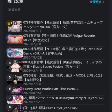
热门文章
查看更多
10 篇文章
0731神作推荐【熟女荡妇】痴迷/梦醉幻想 ~ ムチューフ
1
第1名
ァンタジー v0.20a【官方中文】
2026年8月1日
0731有更新【苦主绿帽】低俗幻想 Vulgar Reverie
2
第2名
v0.22【中文汉化】
2026年7月31日
0802神作更新【NTL大作】救生员狂热 Lifeguard Holic
3
第3名
Demo v0.9.4-A【官中无码】
2026年8月2日
0801更新官中【熟女后宫】伊莱莎的秘药 ~ イライザの
4
第4名
秘薬 ~ Eliza`s Secret Potion【官方中文】
2026年8月1日
0730推荐【苦主绿帽】模式：生活 ~ MODE: LIFE v0.2.2
5
第5名
【实时汉化】
2026年7月31日
Bunny Hero Works Part-Time (Ver0.3)
6
第6名
2026年8月5日
[AI] 爆乳パーティーNTR Bakunyuu Party NTR(Ver1.1.2)
7
第7名
2026年7月29日
8
[官中] 真红玛瑙 Pure Onyx (Ver0.146)
第8名
2026年7月30日