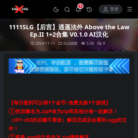
4
打开通知中心
登录
1111SLG【后宫】逍遥法外 Above the Law
Ep.II 1+2合集 V0.1.0 AI汉化
2024-11-11
SLG游戲
5.3K
9
【每日签到可以得1个金币~免费兑换1个游戏】
①把后缀名为.zipP改为zip和其他分卷一起解压！
（z01~z02的后缀不要改）解压完成后会看到.ogg的文
件！
②再将.ogg的文件改为.zip继续解压