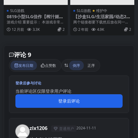
SLG游戲
SLG游戲
维护中
0819小型SLG佳作【榨汁姬】
【沙盒SLG/生活家园/动态2
女巫之种：哥布林奴隶炼金术
C】 夏日狂想曲:乡间的难【安
游戏介绍 重要提示： 本游戏非常简
两个链接都要下载然后放在同一个
Witch’s Seed GSA Uncenso
卓joi+pc】
短且非常简单。没有复杂机制或深
文件夹点001 解压码：zzzz 拿走吱
12 月前
3.3K
2
2 年前
4.9K
2
red Ver1.0【精翻汉化】
度挑战。 它是一...
吱吱 该资...
评论 9
发布日期
点赞数
倒序
正序
登录后参与讨论
当前评论区仅限登录用户评论
登录后评论
zlx1206
2024-11-11
普通用户
Z