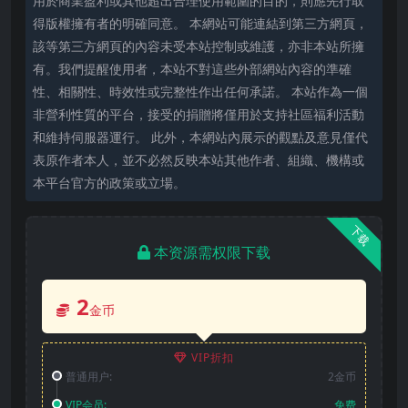
用於商業盈利或其他超出合理使用範圍的目的，則應先行取
得版權擁有者的明確同意。 本網站可能連結到第三方網頁，
該等第三方網頁的內容未受本站控制或維護，亦非本站所擁
有。我們提醒使用者，本站不對這些外部網站內容的準確
性、相關性、時效性或完整性作出任何承諾。 本站作為一個
非營利性質的平台，接受的捐贈將僅用於支持社區福利活動
和維持伺服器運行。 此外，本網站內展示的觀點及意見僅代
表原作者本人，並不必然反映本站其他作者、組織、機構或
本平台官方的政策或立場。
下载
本资源需权限下载
2
金币
VIP折扣
普通用户:
2金币
VIP会员:
免费