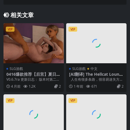
s: Golden Tits 25-1-steam官中动态
相关文章
VIP
VIP
SLG游戲
SLG游戲
中文
0416爆款推荐【后宫】夏日芬
[AI翻译] The Hellcat Loung
芳 Summer Scent v0.6.7Ra
e [v0.3.67]
V0.6.7ra 更新日志： 版本对第二天
人生有很多条路，很容易迷失方
【中文汉化】
的第 4 幕和第 5 幕两个场景进行
向。 不过诺亚很幸运，他对自己现
4 月前
1.2K
2
1 年前
671
2
了...
在走的路很满意。...
VIP
VIP