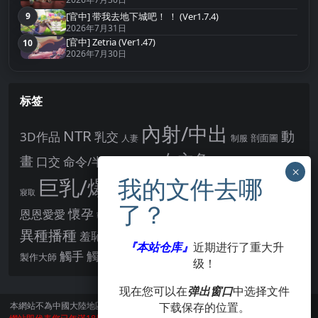
[官中] 带我去地下城吧！ ！ (Ver1.7.4)
9
第9名
2026年7月31日
[官中] Zetria (Ver1.47)
10
第10名
2026年7月30日
标签
內射/中出
NTR
動
3D作品
乳交
剖面圖
人妻
制服
女主角
畫
口交
命令/半推半就
多P
姊姊正太
學校/校園
巨乳/爆乳
幻想
強制播種
強制你播種
寢取
後宮
男主角
懷孕
恩恩愛愛
男性受
教育
拘束
暗示
沉淪快樂
戰鬥H
胸部/奶子
異種播種
羞辱
羞恥/恥辱
肛交
處女
著衣
『本站仓库』
近期进行了重大升
點陣圖
觸手
觸摸
酪梨
製作大師
露出
阿黑顏
賣春/援交
輪流播種
级！
现在您可以在
弹出窗口
中选择文件
下载保存的位置。
本網站不為中國大陸地區的用戶提供服務。
訪問本網站請遵守當地法律。訪問本