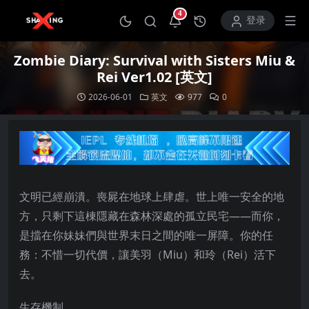
4
打开通知中心
登录
Zombie Diary: Survival with Sisters Miu &
Rei Ver1.02 [英文]
2026-06-01
英文
977
0
文明已經崩潰。喪屍在地球上肆虐。世上唯一安全的地
方，只剩下這棟隱藏在森林深處的孤立民宅——而你，
是擋在你妹妹們與世界末日之間的唯一屏障。你的任
務：不惜一切代價，讓美羽（Miu）和玲（Rei）活下
去。
生存機制