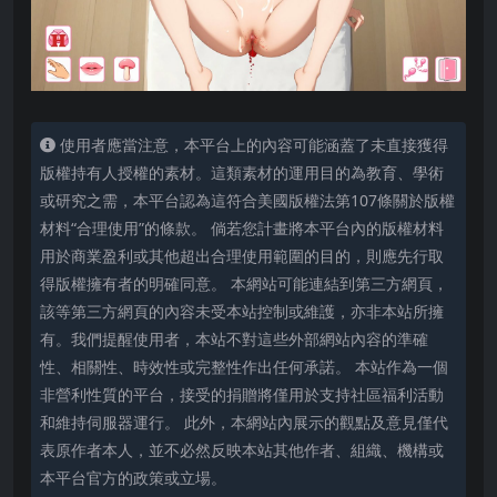
使用者應當注意，本平台上的內容可能涵蓋了未直接獲得
版權持有人授權的素材。這類素材的運用目的為教育、學術
或研究之需，本平台認為這符合美國版權法第107條關於版權
材料“合理使用”的條款。 倘若您計畫將本平台內的版權材料
用於商業盈利或其他超出合理使用範圍的目的，則應先行取
得版權擁有者的明確同意。 本網站可能連結到第三方網頁，
該等第三方網頁的內容未受本站控制或維護，亦非本站所擁
有。我們提醒使用者，本站不對這些外部網站內容的準確
性、相關性、時效性或完整性作出任何承諾。 本站作為一個
非營利性質的平台，接受的捐贈將僅用於支持社區福利活動
和維持伺服器運行。 此外，本網站內展示的觀點及意見僅代
表原作者本人，並不必然反映本站其他作者、組織、機構或
本平台官方的政策或立場。