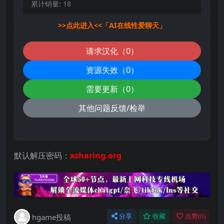
累计销量:
18
>>点此进入<<「AI在线性爱聊天」
请求汉化（0）
资源失效（0）
需要更新（0）
其他问题反馈/检举
默认解压密码：
xsharing.org
hgame投稿
分享
收藏
点赞(
0
)