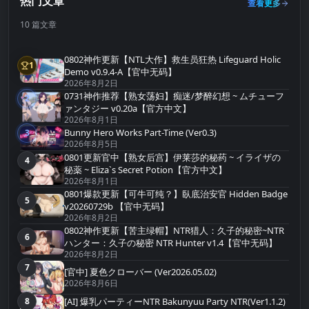
热门文章
查看更多
10 篇文章
0802神作更新【NTL大作】救生员狂热 Lifeguard Holic
1
第1名
Demo v0.9.4-A【官中无码】
2026年8月2日
0731神作推荐【熟女荡妇】痴迷/梦醉幻想 ~ ムチューフ
2
第2名
ァンタジー v0.20a【官方中文】
2026年8月1日
Bunny Hero Works Part-Time (Ver0.3)
3
第3名
2026年8月5日
0801更新官中【熟女后宫】伊莱莎的秘药 ~ イライザの
4
第4名
秘薬 ~ Eliza`s Secret Potion【官方中文】
2026年8月1日
0801爆款更新【可牛可纯？】臥底治安官 Hidden Badge
5
第5名
v20260729b 【官中无码】
2026年8月2日
0802神作更新【苦主绿帽】NTR猎人：久子的秘密~NTR
6
第6名
ハンター：久子の秘密 NTR Hunter v1.4【官中无码】
2026年8月2日
7
第7名
[官中] 夏色クローバー (Ver2026.05.02)
2026年8月6日
[AI] 爆乳パーティーNTR Bakunyuu Party NTR(Ver1.1.2)
8
第8名