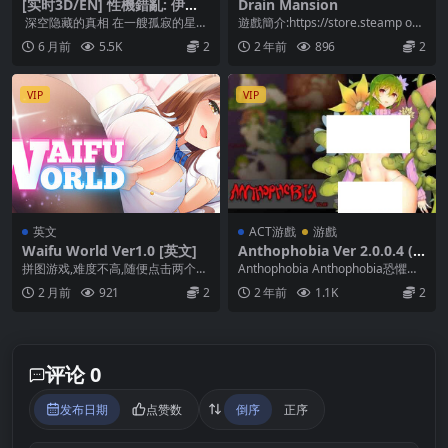
[实时3D/EN] 性機錯亂: 伊利
Drain Mansion
希亞計畫 Eropsychosis: The
深空隐藏的真相 在一艘孤寂的星舰
遊戲簡介:https://store.steamp ow
Project Elysiara [Demo]
上，你唯一的AI同步系统陷入了“Er
ered.com/app...
6 月前
5.5K
2
2 年前
896
2
opsyc...
VIP
VIP
英文
ACT游戲
游戲
Waifu World Ver1.0 [英文]
Anthophobia Ver 2.0.0.4 (2
40MB RAR)
拼图游戏,难度不高,随便点击两个拼
Anthophobia Anthophobia恐懼症
图都能互换
是側面滾動動作倖存者的恐怖。...
2 月前
921
2
2 年前
1.1K
2
评论 0
发布日期
点赞数
倒序
正序