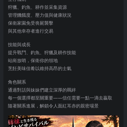
狩獵、釣魚、耕作並采集資源
管理饑餓度、壓力值與健康狀況
保衛家園免受喪屍襲擊
與其他幸存者進行交易
技能與成長
提升戰鬥、釣魚、狩獵及耕作技能
站崗放哨，保衛你的領地
烹飪美味佳肴以維持高昂的士氣
角色關系
通過對話與妹妹們建立深厚的羈絆
每一個選擇都至關重要——信任需要一點一滴去贏取
隨著關系進展，解鎖令人面紅耳赤的親密場景