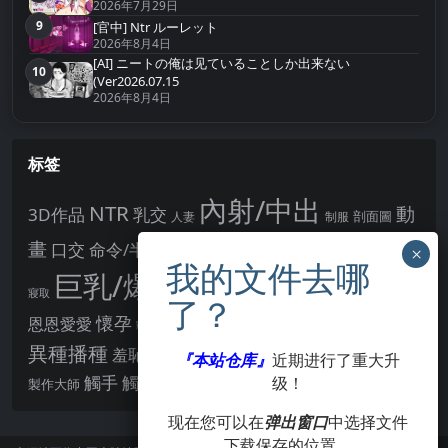
2026年7月29日
9
[官中] Ntr ルーレット
第9名
2026年8月4日
[AI] ニートの俺は见ていることしか出来ない
10
第10名
(Ver2026.07.15
2026年8月4日
标签
內射/中出
NTR
動
3D作品
乳交
剖面圖
人妻
制服
女主角
畫
口交
命令/半推半就
多P
姊姊正太
學校/校園
巨乳/爆乳
幻想
強制播種
強制你播種
寢取
後宮
男主角
懷孕
恩恩愛愛
男性受
教育
拘束
暗示
沉淪快樂
戰鬥H
胸部/奶子
異種播種
羞辱
羞恥/恥辱
肛交
處女
著衣
『本站仓库』
近期进行了重大升
點陣圖
觸手
觸摸
酪梨
级！
製作大師
露出
阿黑顏
賣春/援交
輪流播種
现在您可以在
弹出窗口
中选择文件
下载保存的位置。