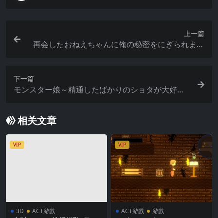
上一篇
再会したおねえちゃんに俺の秘密をにぎられまし
た。 [簡中]
下一篇
モンスター娘～精通したばかりのショタが大好物
のスライムお姉さん!
相关文章
VIP
VIP
3D
ACT游戲
ACT游戲
游戲