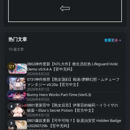
⇦
热门文章
查看更多
10 篇文章
0802神作更新【NTL大作】救生员狂热 Lifeguard Holic
1
第1名
Demo v0.9.4-A【官中无码】
2026年8月2日
0731神作推荐【熟女荡妇】痴迷/梦醉幻想 ~ ムチューフ
2
第2名
ァンタジー v0.20a【官方中文】
2026年8月1日
Bunny Hero Works Part-Time (Ver0.3)
3
第3名
2026年8月5日
0801更新官中【熟女后宫】伊莱莎的秘药 ~ イライザの
4
第4名
秘薬 ~ Eliza`s Secret Potion【官方中文】
2026年8月1日
0801爆款更新【可牛可纯？】臥底治安官 Hidden Badge
5
第5名
v20260729b 【官中无码】