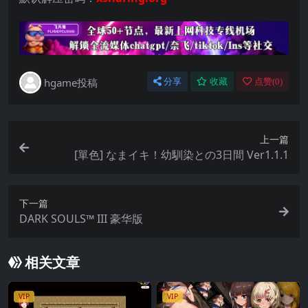
hgame投稿
分享
收藏
点赞(
0
)
上一篇
[單色] なまイキ！幼馴染との3日間 Ver1.1.1
下一篇
DARK SOULS™ III 豪华版
相关文章
VIP
VIP