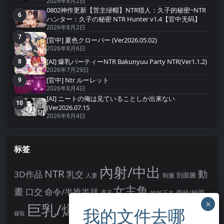
2026年8月2日
0802神作更新【苦主绿帽】NTR猎人：久子的秘密~NTR
6
第6名
ハンター：久子の秘密 NTR Hunter v1.4【官中无码】
2026年8月2日
7
第7名
[官中] 夏色クローバー (Ver2026.05.02)
2026年8月6日
[AI] 爆乳パーティーNTR Bakunyuu Party NTR(Ver1.1.2)
8
第8名
2026年7月29日
9
[官中] Ntr ルーレット
第9名
2026年8月4日
[AI] ニートの俺は见ていることしか出来ない
10
第10名
(Ver2026.07.15
2026年8月4日
标签
內射/中出
NTR
動
3D作品
乳交
剖面圖
人妻
制服
女主角
畫
口交
命令/半推半就
多P
姊姊正太
學校/校園
巨乳/爆乳
幻想
強制播種
強制你播種
寢取
後宮