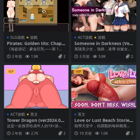
SLG游戲
游戲
ACT游戲
游戲
Pirates: Golden tits: Chapt
Someone in Darkness (Ver
er 1[v25-1 + DLC]
2024.07.10)
《海盗游记：豪金巨乳——第 1
尾隨美少女，強插，凌辱 你被女友
章》 这是一款名副其实的海盗模拟
解雇了。現在，您只想對世界報
2 年前
1.9K
2
3 月前
5.9K
2
器。在游戏中，你...
仇。一些無辜的婦女是...
VIP
VIP
ACT游戲
英文
英文
Tower Dragon (ver2024.02.
Love or Lust Beach Stories
02)
Demo [英文]
这是一款推荐给成年人的18+游
熱帶天堂中，你調製的每杯雞尾酒
戏。这是一个直截了当的游戏，玩
都將左右命運。在這款次世代成人
2 年前
2.7K
2
10 月前
1.0K
2
家必须攀登一座大规模...
視覺小說裡建立關係，...