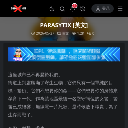
4
打开通知中心
登录
PARASYTIX [英文]
2026-05-27
英文
1.2K
0
這座城市已不再屬於我們。
街道上到處爬滿了寄生生物，它們只有一個單純的目
標：繁衍。它們不想要你的命——它們想要你的身體來
孕育下一代。作為該地區最後一名堅守崗位的女警，警
笛已成絕響，無線電一片死寂。是時候放下職責，為了
生存而戰了。