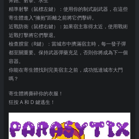
奔跑、射擊、求生
精準射擊（鼠標左鍵）：使用你的制式副武器，在這些
寄生體進入“擁抱”距離之前將它們擊碎。
近戰防衛（鼠標右鍵）：如果宿主靠得太近，使用戰術
近戰打擊將它們擊退。
檢查膛室（R鍵）：當城市中擠滿宿主時，每一發子彈
都至關重要。保持武器彈藥充足，否則你將成為下一個
容器。
你能在寄生體找到完美宿主之前，成功抵達城市大門
嗎？
寄生體將撕碎你的衣服！
狂按 A 和 D 鍵逃生！