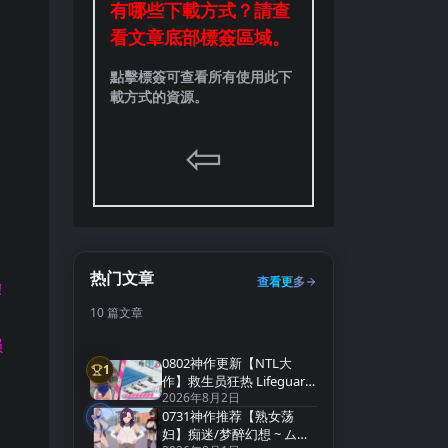
有哪些下載方式？請查
看文章底部標簽區域。
點擊標簽可查看所有使用此下
載方式的資源。
⇦
热门文章
查看更多
！
10 篇文章
损
0802神作更新【NTL大
1
第1名
作】救生员狂热 Lifeguard
2026年8月2日
Holic Demo v0.9.4-A【官
0731神作推荐【熟女荡
中无码】
2
第2名
妇】痴迷/梦醉幻想 ~ ムチ