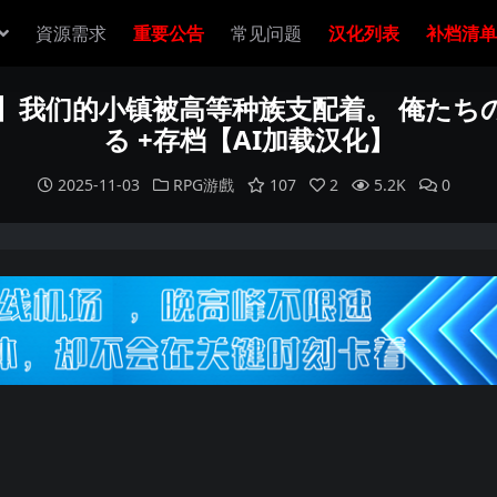
資源需求
重要公告
常见问题
汉化列表
补档清单
绿帽】我们的小镇被高等种族支配着。 俺た
る +存档【AI加载汉化】
2025-11-03
RPG游戲
107
2
5.2K
0