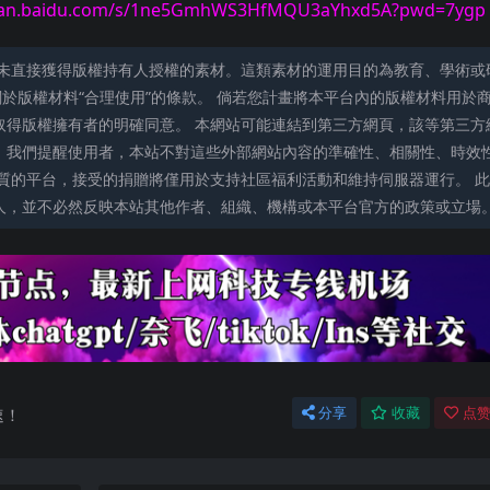
idu.com/s/1ne5GmhWS3HfMQU3aYhxd5A?pwd=7ygp
未直接獲得版權持有人授權的素材。這類素材的運用目的為教育、學術或
關於版權材料“合理使用”的條款。 倘若您計畫將本平台內的版權材料用於
取得版權擁有者的明確同意。 本網站可能連結到第三方網頁，該等第三方
。我們提醒使用者，本站不對這些外部網站內容的準確性、相關性、時效
質的平台，接受的捐贈將僅用於支持社區福利活動和維持伺服器運行。 此
人，並不必然反映本站其他作者、組織、機構或本平台官方的政策或立場
速！
分享
收藏
点赞