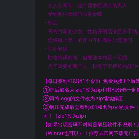
主人公青年，是个勇敢且诚实的男人
受到两位青梅竹马的青睐
・弗兰
青梅竹马的少女，性格开朗活泼且乐于助
凭借镇上第一的怪力守护着埃尔德他们
・阿库安娜
性格拘谨内向，但魔法本领是一流的
为了重要的两个人，投身于不擅长的战斗
【每日签到可以得1个金币~免费兑换1个游
①把后缀名为.zip1改为zip和其他分卷一起
②再将.ogg的文件改为.zip继续解压
③解压完成后会看到z01和名为zyii的文件
坏！（zip1改为zip）
【如果出现密码不对就是解压软件不识别！建
（Winrar也可以）！推荐去官网下载无广告