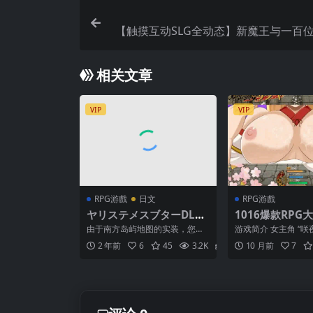
【触摸互动SLG全动态】新魔王与一百位
骑
相关文章
VIP
VIP
RPG游戲
日文
RPG游戲
ヤリステメスブターDLC2
1016爆款RPG
～メスブタミア文明の遺
【淫女恶堕】花
由于南方岛屿地图的实装，您可
游戏简介 女主角 “咲
産～
夜 ~ 花葬巫女サ
以享受新的冒险! 我们准备了新的
“花葬巫女”，她可以
2 年前
6
45
3.2K
2
10 月前
7
怪物和新的故事! 雅...
神交合，将付丧...
档【AI加载汉化