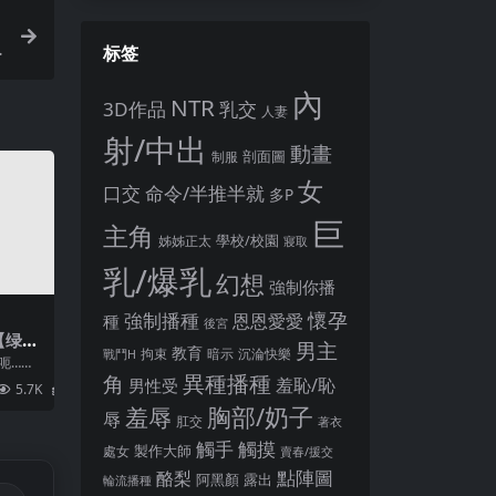
标签
內
NTR
3D作品
乳交
人妻
射/中出
動畫
剖面圖
制服
女
口交
命令/半推半就
多P
巨
主角
姊姊正太
學校/校園
寢取
乳/爆乳
幻想
強制你播
懷孕
強制播種
恩恩愛愛
種
後宮
【绿帽
男主
教育
拘束
暗示
沉淪快樂
戰鬥H
穢れゆ
呃…？
異種播種
6【AI
角
起上次只
羞恥/恥
男性受
5.7K
2
胸部/奶子
羞辱
辱
肛交
著衣
觸手
觸摸
製作大師
處女
賣春/援交
點陣圖
酪梨
露出
阿黑顏
輪流播種