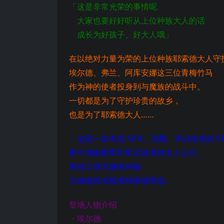
「这是非常光荣的事情呢
大家也要好好听从上位种族大人的话
成长为好孩子、好大人哦」
在以绝对力量为荣的上位种族耶索德大人守
埃尔德、弗兰、阿库安娜这三位青梅竹马
作为神的使者投身到与魔族的战斗中。
一切都是为了守护珍贵的故乡，
也是为了耶索德大人……
・这是一款专攻 NTR、洗脑、常识改变的 R
整个城镇都受到常识改变的主人公们
将自己视为服务种族
为城镇的支配者耶索德而战。
登场人物介绍
・埃尔德