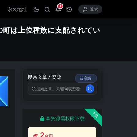
4
永久地址
打开通知中心
登录
ちの町は上位種族に支配されてい
搜索文章 / 资源
高级
搜索关键词
下载
本资源需权限下载
2
金币