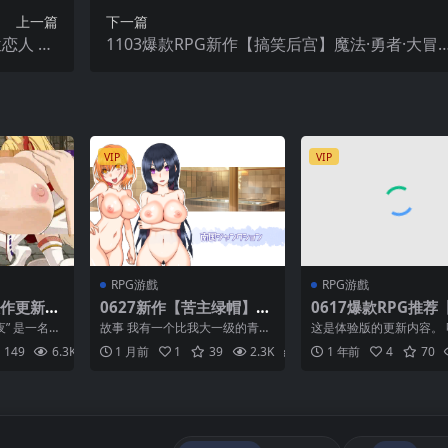
上一篇
下一篇
恋人 DL
1103爆款RPG新作【搞笑后宫】魔法·勇者·大冒
兵版生肉
险！ピオ系魔ファーG +存档【官中无码】
VIP
VIP
RPG游戲
RPG游戲
大作更新
0627新作【苦主绿帽】南
0617爆款RPG推荐
葬巫女咲
国邂逅路口 ~ 南国ジャン
出轨】污秽的苍银~
夜” 是一名
故事 我有一个比我大一级的青梅
这是体验版的更新内容。 
クヤ +存
クション【AI加载汉化】
く蒼銀 体験版ver0.
通过与付丧
竹马，就像姐姐一样的人。 在1x
能玩到什么程度呢？ 比
149
6.3K
2
1 月前
1
39
2.3K
2
1 年前
4
70
岁的春天……我意识...
是多了些细枝末节……...
】
加载汉化】