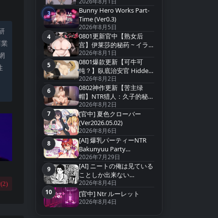
2026年8月1日
ューファンタジー
Bunny Hero Works Part-
v0.20a【官方中文】
3
第3名
Time (Ver0.3)
2026年8月5日
研
0801更新官中【熟女后
4
第4名
商業
宫】伊莱莎的秘药 ~ イラ
2026年8月1日
イザの秘薬 ~ Eliza`s Secret
網
0801爆款更新【可牛可
Potion【官方中文】
5
性
第5名
纯？】臥底治安官 Hidden
2026年8月2日
Badge v20260729b 【官中
0802神作更新【苦主绿
无码】
6
。
第6名
帽】NTR猎人：久子的秘密
2026年8月2日
~NTRハンター：久子の秘
7
密 NTR Hunter v1.4【官中
[官中] 夏色クローバー
第7名
无码】
(Ver2026.05.02)
2026年8月6日
[AI] 爆乳パーティーNTR
8
第8名
Bakunyuu Party
2026年7月29日
NTR(Ver1.1.2)
[AI] ニートの俺は见ている
9
第9名
ことしか出来ない
2026年8月4日
(Ver2026.07.15
(
2
)
10
[官中] Ntr ルーレット
第10名
2026年8月4日