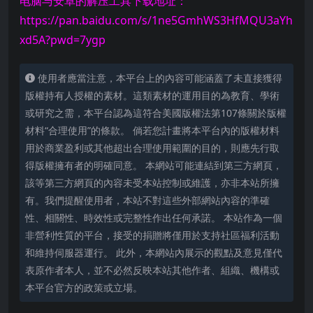
电脑与安卓的解压工具下载地址：
https://pan.baidu.com/s/1ne5GmhWS3HfMQU3aYh
xd5A?pwd=7ygp
使用者應當注意，本平台上的內容可能涵蓋了未直接獲得
版權持有人授權的素材。這類素材的運用目的為教育、學術
或研究之需，本平台認為這符合美國版權法第107條關於版權
材料“合理使用”的條款。 倘若您計畫將本平台內的版權材料
用於商業盈利或其他超出合理使用範圍的目的，則應先行取
得版權擁有者的明確同意。 本網站可能連結到第三方網頁，
該等第三方網頁的內容未受本站控制或維護，亦非本站所擁
有。我們提醒使用者，本站不對這些外部網站內容的準確
性、相關性、時效性或完整性作出任何承諾。 本站作為一個
非營利性質的平台，接受的捐贈將僅用於支持社區福利活動
和維持伺服器運行。 此外，本網站內展示的觀點及意見僅代
表原作者本人，並不必然反映本站其他作者、組織、機構或
本平台官方的政策或立場。