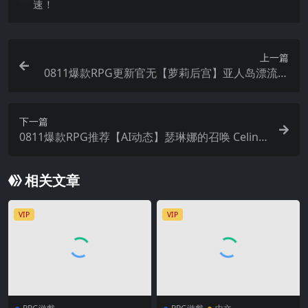
速！
上一篇
0811爆款RPG更新官无【萝莉后宫】亚人岛漂流记
~亜人島漂流記～不思議な島で小さな住人たちと交
尾三昧+CG存档【官中无码】
下一篇
0811爆款RPG推荐【AI动态】瑟琳娜的召唤 Celin
a’s Calling v1.3 Public【中文汉化】
相关文章
VIP
VIP