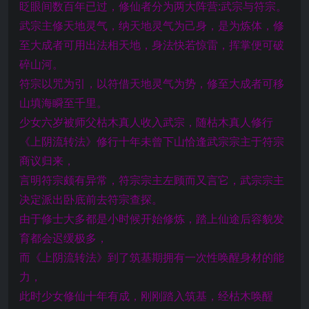
眨眼间数百年已过，修仙者分为两大阵营:武宗与符宗。
武宗主修天地灵气，纳天地灵气为己身，是为炼体，修
至大成者可用出法相天地，身法快若惊雷，挥掌便可破
碎山河。
符宗以咒为引，以符借天地灵气为势，修至大成者可移
山填海瞬至千里。
少女六岁被师父枯木真人收入武宗，随枯木真人修行
《上阴流转法》修行十年未曾下山恰逢武宗宗主于符宗
商议归来，
言明符宗颇有异常，符宗宗主左顾而又言它，武宗宗主
决定派出卧底前去符宗查探。
由于修士大多都是小时候开始修炼，踏上仙途后容貌发
育都会迟缓极多，
而《上阴流转法》到了筑基期拥有一次性唤醒身材的能
力，
此时少女修仙十年有成，刚刚踏入筑基，经枯木唤醒