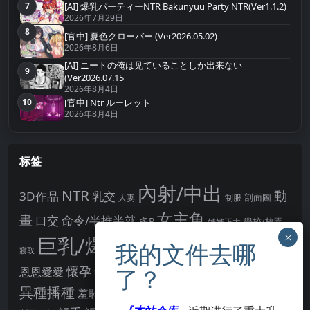
[AI] 爆乳パーティーNTR Bakunyuu Party NTR(Ver1.1.2)
7
第7名
2026年7月29日
8
第8名
[官中] 夏色クローバー (Ver2026.05.02)
2026年8月6日
[AI] ニートの俺は见ていることしか出来ない
9
第9名
(Ver2026.07.15
2026年8月4日
10
[官中] Ntr ルーレット
第10名
2026年8月4日
标签
內射/中出
NTR
動
3D作品
乳交
剖面圖
人妻
制服
女主角
畫
口交
命令/半推半就
多P
姊姊正太
學校/校園
巨乳/爆乳
幻想
強制播種
強制你播種
寢取
後宮
男主角
懷孕
恩恩愛愛
男性受
教育
拘束
暗示
沉淪快樂
戰鬥H
胸部/奶子
異種播種
羞辱
羞恥/恥辱
肛交
處女
著衣