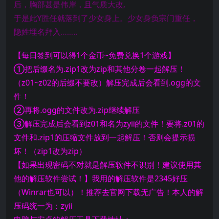
后，胸部甚是伟岸，且气质大改,
于是此Y胜任就落到了少女身上。少女身负宗门重任，
隐姓埋名拜入……..
【每日签到可以得1个金币~免费兑换1个游戏】
①把后缀名为.zip1改为zip和其他分卷一起解压！
（z01~z02的后缀不要改）解压完成后会看到.ogg的文
件！
②再将.ogg的文件改为.zip继续解压
③解压完成后会看到z01和名为zyii的文件！要将.z01的
文件和.zip1的压缩文件放到一起解压！否则会提示损
坏！（zip1改为zip）
【如果出现密码不对就是解压软件不识别！建议使用其
他的解压软件尝试！】我用的解压软件是2345好压
（Winrar也可以）！推荐去官网下载无广告！本人的解
压码统一为：zyii