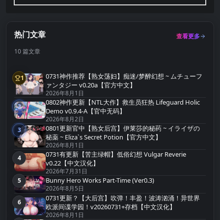
热门文章
查看更多
10 篇文章
0731神作推荐【熟女荡妇】痴迷/梦醉幻想 ~ ムチューフ
1
第1名
ァンタジー v0.20a【官方中文】
2026年8月1日
0802神作更新【NTL大作】救生员狂热 Lifeguard Holic
2
第2名
Demo v0.9.4-A【官中无码】
2026年8月2日
0801更新官中【熟女后宫】伊莱莎的秘药 ~ イライザの
3
第3名
秘薬 ~ Eliza`s Secret Potion【官方中文】
2026年8月1日
0731有更新【苦主绿帽】低俗幻想 Vulgar Reverie
4
第4名
v0.22【中文汉化】
2026年7月31日
Bunny Hero Works Part-Time (Ver0.3)
5
第5名
2026年8月5日
0731更新？【大后宫】吹弹！丰盈！波涛汹涌！异世界
6
第6名
欧派间谍学园！v20260731+存档【中文汉化】
2026年8月1日