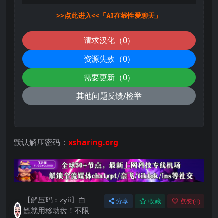
>>点此进入<<「AI在线性爱聊天」
请求汉化（0）
资源失效（0）
需要更新（0）
其他问题反馈/检举
默认解压密码：
xsharing.org
【解压码：zyii】白
分享
收藏
点赞(
4
)
嫖就用移动盘！不限