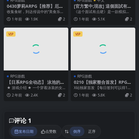
RPG游戲
RPG游戲
中文
0430萝莉ARPG【推荐】厄洛
[官方繁中;現改] 這個面試有點
格~艾尔米娅的色情记录~エル
硬 正式版Ver1.05
收集食材，到达传说中的“美食乐园”
《这个面试有点硬》是一款模拟面
ローグ【AI加载汉化】
吧！ 艾尔米娅是一个喜欢吃美味饭
试的全动态真人互动图像作品。 你
1 年前
1.9K
2
1 年前
5.1K
2
菜的充满活力的...
将扮演女模面试官，...
VIP
VIP
RPG游戲
RPG游戲
【日系RPG全动态】 泳池的工
0210【独家整合首发】RPG
作3 プ一ルのおしごと3【安卓
【超熟女后宫】Megrim社~八
★ 游戏介绍 ★ 一个穿着泳装的女
X站独家首发 【每日签到可以得1个
joi+PC云汉化】
部游戏全收录！【AI加载汉
孩，成为了游泳池的新工作人员 一
金币~免费兑换1个游戏】 ①把后
2 年前
2.4K
2
1 年前
5.8K
2
化】
边争先恐后地帮...
缀名为.zip...
评论 1
发布日期
点赞数
倒序
正序