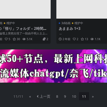
动画
维护中
3d动画
维护中
の「悟り」フォルダ – 2時間弱
あままみ 1+3
拠映像大流出!!変態女教師大炎
論壇上突然出現了一段由不明人士上傳
...
——這段影片迅速在網絡上傳開，震
年前
5
30
5.1K
2
2 年前
2
13
1.1K
11/11
«
上一页
8
9
10
11
»