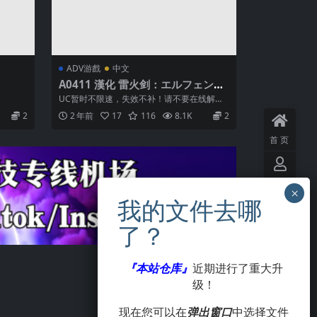
ADV游戲
中文
A0411 漢化 雷火剑：エルフェンキ
ング 精灵王
UC暂时不限速，失效不补！请不要在线解
压...
2
2 年前
17
116
8.1K
2
首页
用户
中心
VIP
会员
『本站仓库』
近期进行了重大升
级！
签到
现在您可以在
弹出窗口
中选择文件