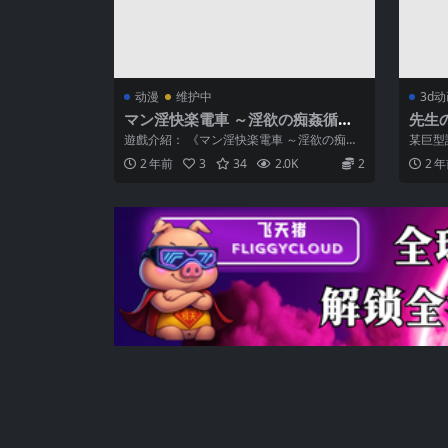
动漫
维护中
3d
マン淫快楽電車 ～淫欲の痴姦循環
先生
線～ AI翻中文
の証
遊戲介紹： 《マン淫快楽電車 ～淫欲の痴姦
某巨型
上!!
循環線～》是一款以都市痴漢為主題的角色...
的影片
2 年前
3
34
2.0K
2
2 
驚...