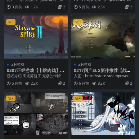
覚醒～ルルムの決意【官方中
文】
够执行「带给人类幸福」的指令，
g.org/219573.ht...
3 月前
1.2K
2
5 月前
2.3K
2
文】
希望自己能够理解...
VIP
VIP
无H游戏
无H游戏
0307正经游戏【卡牌肉鸽】杀
0217国产SLG新作推荐【战争
戮尖塔2 Slay the Spire 2 ver
策略】大宋烽烟 ver1.0.0 【官
游戏介绍 高塔苏醒了 究极的卡牌肉
入正：https://store.steampowere
0.98.1【官方中文】
方中文】
鸽游戏再度归来！ 一千年来，高塔
d.com/app/32...
5 月前
2.2K
2
6 月前
3.2K
2
一直在沉睡。其...
VIP
VIP