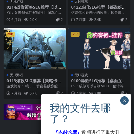
无H游戏
无H游戏
0214战旗策略SLG推荐【以撒
0122热门SLG推荐【都说好
作者的新作】喵喵的结合 喵基
评】不/存在的逐梦者：银葱之
PS：又来帮你们省钱啦！ 游戏介绍
这是你和她未竟的故事，这是属于
因 Mewgenics Ver20622
森 不存在的逐梦者【官方中
终极回合制猫咪策略和猫咪培育轻
「你」的旅途…… 于银葱之森中苏
6 月前
2.0K
2
7 月前
2.4K
2
【官方中文】
文】
度类Rogue...
醒的你，开始踏上寻...
VIP
VIP
无H游戏
无H游戏
0113爆款SLG推荐【策略卡
0109爆款SLG推荐【桌面互动
牌】尸姬之梦 ~ 屍姫の夢【官
挂件】你妈 Your Mom ver20
游戏简介： 哦，一群盗墓贼惊醒了
PS：貌似可以自制MOD，估计等出
方中文】
260106【官中无码】
沉睡中的尸姬大人……也许这个世界
来了，就不再是无H游戏了！ 游戏
7 月前
6.7K
2
7 月前
2.8K
2
要为尸姬大人的起...
介绍 你妈是一...
『本站仓库』
近期进行了重大升