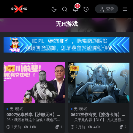
4
打开通知中心
登录
无H游戏
VIP
VIP
无H游戏
无H游戏
0807安卓独享【沙雕无H】请
0621神作有更【擦边卡牌】尸
和我交往吧！！孙笑川前辈！
姬之梦-神明的三尸 屍姫の夢
PS：我没有玩这个游戏！我也不知
关于此内容【DLC】 凡人是很脆
【官方中文】
【官方中文】
道是什么类型的！ 弔人哉 移植 作
弱的，你要克己复礼，斩去三尸，
2 天前
1.6K
1
2 月前
4.0K
2
者 #安卓 #...
方能重回神...