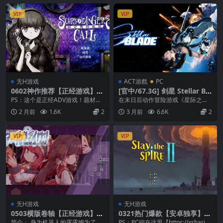
VIP
VIP
无H游戏
ACT游戲
PC
0602神作推荐【正经游戏】薛
[官中/67.3G] 剑星 Stellar Bla
定谔的电话 Schrödinger’s C
de (Ver1.4.1 Fix2豪华中文版
PS：这个是正经ADV游戏！题材小
在末日后动作冒险游戏《星际之刃
all 【官方中文】
+预购特典+全DLC)
众，但是剧情很牛逼！贤者模式可
™》中拯救人类免于灭绝。体验激
2 月前
1.6K
2
3 月前
6.6K
2
入... 游戏介...
烈的战斗和曲折的故事...
VIP
VIP
无H游戏
无H游戏
0503横版卷轴【正经游戏】机
0321热门爆款【安卓独享】杀
核觉醒～露露姆的决意～ 機核
戮尖塔2 内置mod【官方中
简介： 身为机器人的露露姆为了能
PS：PC端在这里【https://xsharin