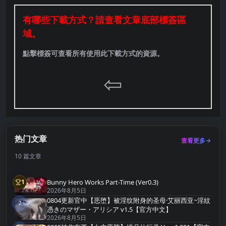
有哪些下載方式？請查看文章底部標簽區
域。
點擊標簽可查看所有使用此下載方式的資源。
⇦
热门文章
查看更多
10 篇文章
Bunny Hero Works Part-Time (Ver0.3)
1
第1名
2026年8月5日
0804更新官中【恶堕】被淫纹附身的圣母·艾丽西亚~淫紋
2
第2名
憑きのマザー・アリシア v1.5【官方中文】
2026年8月5日