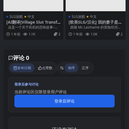
SLG游戲
中文
SLG游戲
中文
[AI翻译]Village Slut Transfo
[欧美SLG/汉化] 我的妻子是被
rmation [Ep.8/1.1 GB]
所有人用的锄头 [v1.0]
这是一个关于莉莉的恐怖故事–一
跟随 Mc Lastname 的冒险经历，
个天真无邪的女孩被腐蚀成了一个
了解他如何与他的 “锄...
1 年前
1.1K
2
1 年前
1.0K
2
心灵...
评论 0
发布日期
点赞数
倒序
正序
登录后参与讨论
当前评论区仅限登录用户评论
登录后评论