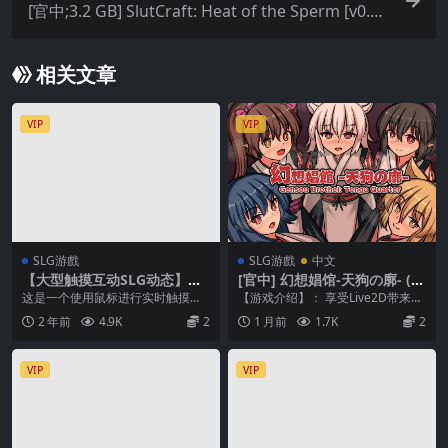
[官中;3.2 GB] SlutCraft: Heat of the Sperm [v0.4
6]
相关文章
VIP
VIP
SLG游戲
SLG游戲
中文
【大型触摸互动SLG动态】夏
[官中] 幻想娼馆-天狗の廓- (V
色课程～最后的夏天时光なつ
er1.04)
这是一个使用鼠标进行实时触摸的
【游戏介绍】： 享受Live2D带来的
いろレッスン～the last sum
游戏。 抚摸头发、脱衣服、揉胸、
娼馆经营模拟游戏！ 你被典抓住了
2 年前
4.9K
2
1 月前
1.7K
2
mer timeV1.0
做爱…… 通过触摸...
把柄，背负...
VIP
VIP