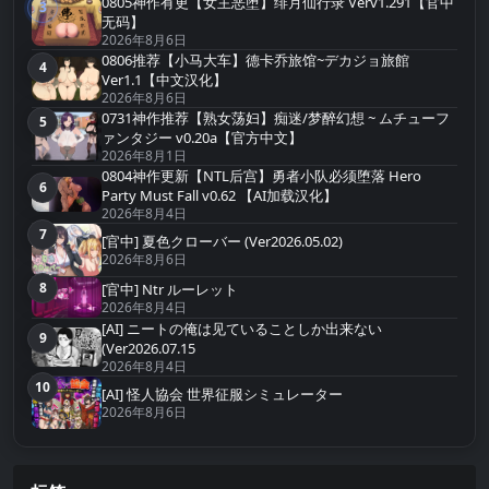
0805神作有更【女主恶堕】绯月仙行录 Verv1.291【官中
3
第3名
无码】
2026年8月6日
0806推荐【小马大车】德卡乔旅馆~デカジョ旅館
4
第4名
Ver1.1【中文汉化】
2026年8月6日
0731神作推荐【熟女荡妇】痴迷/梦醉幻想 ~ ムチューフ
5
第5名
ァンタジー v0.20a【官方中文】
2026年8月1日
0804神作更新【NTL后宫】勇者小队必须堕落 Hero
6
第6名
Party Must Fall v0.62 【AI加载汉化】
2026年8月4日
7
第7名
[官中] 夏色クローバー (Ver2026.05.02)
2026年8月6日
8
[官中] Ntr ルーレット
第8名
2026年8月4日
[AI] ニートの俺は见ていることしか出来ない
9
第9名
(Ver2026.07.15
2026年8月4日
10
第10名
[AI] 怪人協会 世界征服シミュレーター
2026年8月6日