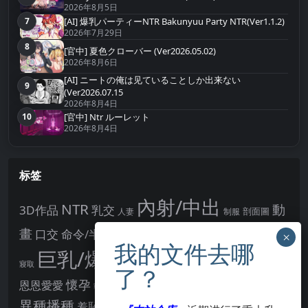
2026年8月5日
[AI] 爆乳パーティーNTR Bakunyuu Party NTR(Ver1.1.2)
7
第7名
2026年7月29日
8
第8名
[官中] 夏色クローバー (Ver2026.05.02)
2026年8月6日
[AI] ニートの俺は见ていることしか出来ない
9
第9名
(Ver2026.07.15
2026年8月4日
10
[官中] Ntr ルーレット
第10名
2026年8月4日
标签
內射/中出
NTR
動
3D作品
乳交
剖面圖
人妻
制服
女主角
畫
口交
命令/半推半就
多P
姊姊正太
學校/校園
巨乳/爆乳
幻想
強制播種
強制你播種
寢取
後宮
男主角
懷孕
恩恩愛愛
男性受
教育
拘束
暗示
沉淪快樂
戰鬥H
胸部/奶子
異種播種
羞辱
羞恥/恥辱
肛交
處女
著衣