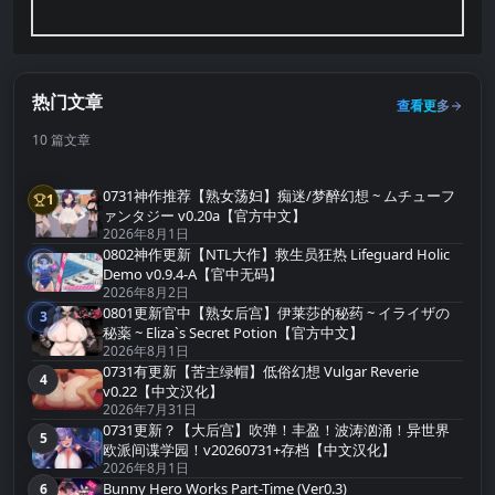
热门文章
查看更多
10 篇文章
0731神作推荐【熟女荡妇】痴迷/梦醉幻想 ~ ムチューフ
1
第1名
ァンタジー v0.20a【官方中文】
2026年8月1日
0802神作更新【NTL大作】救生员狂热 Lifeguard Holic
2
第2名
Demo v0.9.4-A【官中无码】
2026年8月2日
0801更新官中【熟女后宫】伊莱莎的秘药 ~ イライザの
3
第3名
秘薬 ~ Eliza`s Secret Potion【官方中文】
2026年8月1日
0731有更新【苦主绿帽】低俗幻想 Vulgar Reverie
4
第4名
v0.22【中文汉化】
2026年7月31日
0731更新？【大后宫】吹弹！丰盈！波涛汹涌！异世界
5
第5名
欧派间谍学园！v20260731+存档【中文汉化】
2026年8月1日
Bunny Hero Works Part-Time (Ver0.3)
6
第6名