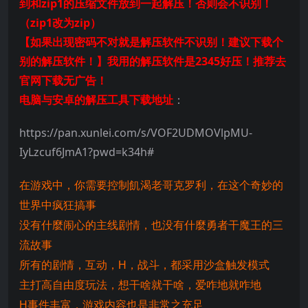
到和zip1的压缩文件放到一起解压！否则会不识别！
（zip1改为zip）
【如果出现密码不对就是解压软件不识别！建议下载个
别的解压软件！】我用的解压软件是2345好压！推荐去
官网下载无广告！
电脑与安卓的解压工具下载地址
：
https://pan.xunlei.com/s/VOF2UDMOVlpMU-
IyLzcuf6JmA1?pwd=k34h#
在游戏中，你需要控制飢渴老哥克罗利，在这个奇妙的
世界中疯狂搞事
没有什麼闹心的主线剧情，也没有什麼勇者干魔王的三
流故事
所有的剧情，互动，H，战斗，都采用沙盒触发模式
主打高自由度玩法，想干啥就干啥，爱咋地就咋地
H事件丰富，游戏内容也是非常之充足