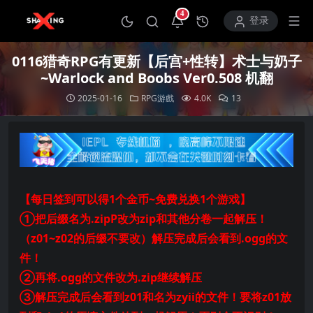
4
打开通知中心
登录
0116猎奇RPG有更新【后宫+性转】术士与奶子
~Warlock and Boobs Ver0.508 机翻
2025-01-16
RPG游戲
4.0K
13
【每日签到可以得1个金币~免费兑换1个游戏】
①把后缀名为.zipP改为zip和其他分卷一起解压！
（z01~z02的后缀不要改）解压完成后会看到.ogg的文
件！
②再将.ogg的文件改为.zip继续解压
③解压完成后会看到z01和名为zyii的文件！要将z01放