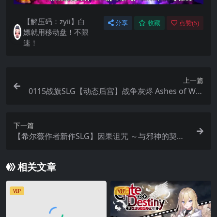
【解压码：zyii】白
分享
收藏
点赞(
5
)
嫖就用移动盘！不限
速！
上一篇
0115战旗SLG【动态后宫】战争灰烬 Ashes of War
v1.27【机翻】
下一篇
【希尔薇作者新作SLG】因果诅咒 ～与邪神的契约
～【PC云汉化】CauseCurse -邪神の契り-
相关文章
VIP
VIP