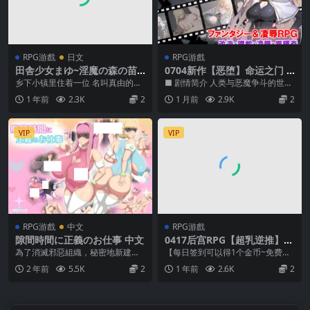
RPG游戲
日文
RPG游戲
田舎少女まゆ~淫魔の森の苗
0704新作【恶堕】命运之门 ~
床~ (Ver25.07.01)
亚历山大战役 Gate of Destin
乡下小镇里住着一位 名叫真由的女
■ 剧情简介 人类与恶魔争斗的世界
y ～アレキサンドリア戦役
孩。 她对乡村的日常生活感到厌
——人间界。 位于东方的亚历山大
1 年前
2.3K
2
1 月前
2.9K
2
【AI加载汉化】
倦。 无所事事，日...
王国，正面临被...
VIP
VIP
RPG游戲
中文
RPG游戲
隙間時間に正義のお仕事 中文
0417后宫RPG【超乳逆推】不
要因为我是魔王的儿子就他妈
為了消滅邪惡組織，秘密地新建了
【每日签到可以得1个金币~免费兑
的推倒我~ボクが魔王の息子
一個名為『解放者』的正義組織。
换1个游戏】 ①把后缀名为.zip1改
2 年前
5.5K
2
1 年前
2.6K
2
だからってパイズリで退治し
剛被這個組織招募不...
为zip和...
ないで下さい! Ver1.02【加载
汉化】