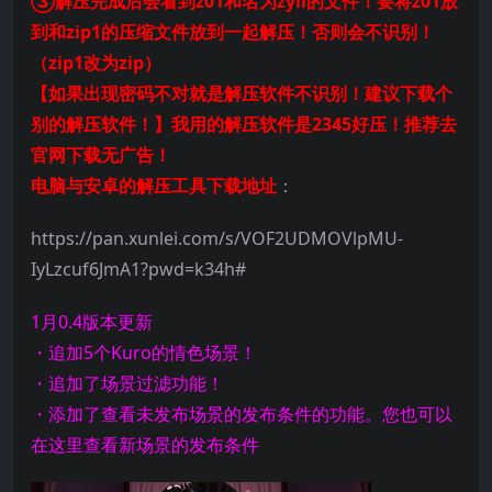
③解压完成后会看到z01和名为zyii的文件！要将z01放
到和zip1的压缩文件放到一起解压！否则会不识别！
（zip1改为zip）
【如果出现密码不对就是解压软件不识别！建议下载个
别的解压软件！】我用的解压软件是2345好压！推荐去
官网下载无广告！
电脑与安卓的解压工具下载地址
：
https://pan.xunlei.com/s/VOF2UDMOVlpMU-
IyLzcuf6JmA1?pwd=k34h#
1月0.4版本更新
・追加5个Kuro的情色场景！
・追加了场景过滤功能！
・添加了查看未发布场景的发布条件的功能。您也可以
在这里查看新场景的发布条件