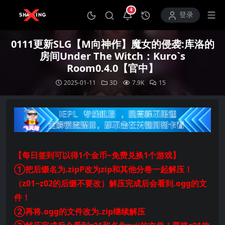
4
打开通知中心
登录
0111更新SLG【M向神作】魔女的侵袭:库洛的
房间Under The Witch：Kuro`s
Room0.4.0【官中】
2025-01-11
3D
7.9K
15
【每日签到可以得1个金币~免费兑换1个游戏】
①把后缀名为.zipP改为zip和其他分卷一起解压！
（z01~z02的后缀不要改）解压完成后会看到.ogg的文
件！
②再将.ogg的文件改为.zip继续解压