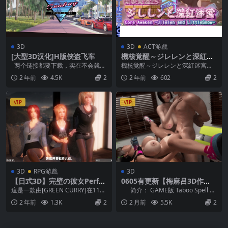
3D
3D
ACT游戲
[大型3D汉化]H版侠盗飞车
機核覚醒～ジレレンと深紅迷
宮～ (236MB RAR)
两个链接都要下载，实在不会就看
機核覚醒～ジレレンと深紅迷宮～
教程 解压码：bosszhou 拿走吱吱
！故事： 機核覚醒～ジレレンと深
2 年前
4.5K
2
2 年前
602
2
吱
紅迷宮～“禁止機...
VIP
VIP
3D
RPG游戲
3D
【日式3D】完壁の彼女Perfec
0605有更新【梅麻吕3D作
tLover 中文破解版 (858MB R
品】禁忌咒语 Taboo Spell 淫
這是一款由[GREEN CURRY]在11月
简介： GAME版 Taboo Spell 淫
AR)
乱爆乳女教师II GAME版 Ver
上架STEAM平台的3D遊戲已打社
乱爆乳女教师II 男学...
2 年前
1.3K
2
2 月前
5.5K
2
1.01+去码动画版 【官方中
保...
文】