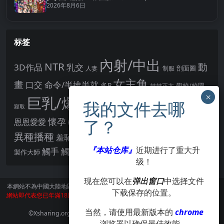
2026年8月6日
标签
內射/中出
NTR
動
3D作品
乳交
剖面圖
人妻
制服
女主角
畫
口交
命令/半推半就
多P
姊姊正太
學校/校園
巨乳/爆乳
幻想
強制播種
強制你播種
寢取
後宮
男主角
懷孕
恩恩愛愛
男性受
教育
拘束
暗示
沉淪快樂
戰鬥H
胸部/奶子
異種播種
羞辱
羞恥/恥辱
肛交
處女
著衣
『本站仓库』
近期进行了重大升
點陣圖
觸手
觸摸
酪梨
製作大師
露出
阿黑顏
賣春/援交
輪流播種
级！
现在您可以在
弹出窗口
中选择文件
本網站不為中國大陸地區的用戶提供服務。
訪問本網站請遵守當地法律。訪問本
下载保存的位置。
網站即代表您已年滿18周歲。本站所有作品版權歸著作人所有，僅供學習交流使
用，請在24小時内刪除。
当然，请使用最新版本的
chrome
©Xsharing.org CopyRight 1999-2024 . All Rights Reserved.
浏览器以确保最佳效能。