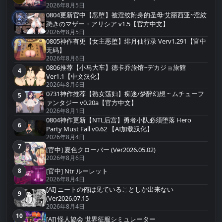
2026年8月5日
0804更新官中【恶堕】被淫纹附身的圣母·艾丽西亚~淫紋
2
第2名
憑きのマザー・アリシア v1.5【官方中文】
2026年8月5日
0805神作有更【女主恶堕】绯月仙行录 Verv1.291【官中
3
第3名
无码】
2026年8月6日
0806推荐【小马大车】德卡乔旅馆~デカジョ旅館
4
第4名
Ver1.1【中文汉化】
2026年8月6日
0731神作推荐【熟女荡妇】痴迷/梦醉幻想 ~ ムチューフ
5
第5名
ァンタジー v0.20a【官方中文】
2026年8月1日
0804神作更新【NTL后宫】勇者小队必须堕落 Hero
6
第6名
Party Must Fall v0.62 【AI加载汉化】
2026年8月4日
7
第7名
[官中] 夏色クローバー (Ver2026.05.02)
2026年8月6日
8
[官中] Ntr ルーレット
第8名
2026年8月4日
[AI] ニートの俺は见ていることしか出来ない
9
第9名
(Ver2026.07.15
2026年8月4日
10
第10名
[AI] 怪人協会 世界征服シミュレーター