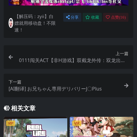
【解压码：zyii】白
分享
收藏
点赞(
16
)
嫖就用移动盘！不限
速！
上一篇
0111闯关ACT【非H游戏】双截龙外传：双龙出海~
Double Dragon Gaiden Rise Of The Dragons Ve
r04.04.2024【官中】
下一篇
[AI翻译] お兄ちゃん専用デリバリーJ〇Plus
相关文章
VIP
VIP