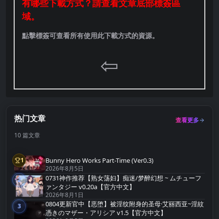
有哪些下載方式？請查看文章底部標簽區
域。
點擊標簽可查看所有使用此下載方式的資源。
⇦
热门文章
查看更多
10 篇文章
Bunny Hero Works Part-Time (Ver0.3)
1
第1名
2026年8月5日
0731神作推荐【熟女荡妇】痴迷/梦醉幻想 ~ ムチューフ
2
第2名
ァンタジー v0.20a【官方中文】
2026年8月1日
0804更新官中【恶堕】被淫纹附身的圣母·艾丽西亚~淫紋
3
第3名
憑きのマザー・アリシア v1.5【官方中文】