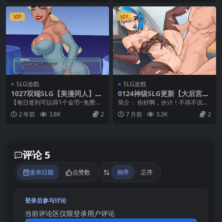
VIP
VIP
SLG游戲
SLG游戲
1027双端SLG【美漫同人】哥
0124神级SLG更新【大后宫】
谭传说：无限之殇 Somethin
辐射~69号地下避难所！ 深穹
【每日签到可以得1个金币~免费兑
简介： 你好啊，伙计！不得不说，
g Unlimited Ver0.40 汉化版
Deep Vault 69 Ver0.6【中文
换1个游戏】 在线解压导致的失效
你看起来精神得很！ 这也不奇怪，
2 年前
3.8K
2
7 月前
3.3K
2
汉化】
不补！~补得话有...
毕竟你是舒适的避...
评论 5
发布日期
点赞数
倒序
正序
登录后参与讨论
当前评论区仅限登录用户评论