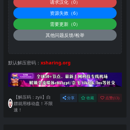
请求汉化（0）
资源失效（6）
需要更新（0）
其他问题反馈/检举
默认解压密码：
xsharing.org
【解压码：zyii】白
分享
收藏
点赞(
13
)
嫖就用移动盘！不限
速！