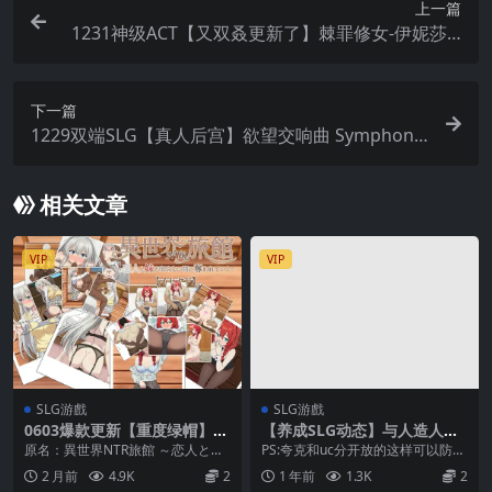
上一篇
1231神级ACT【又双叒更新了】棘罪修女-伊妮莎 T
hornSin V0.6.8 官中
下一篇
1229双端SLG【真人后宫】欲望交响曲 Symphony
of Lust v0.3【中文汉化】
相关文章
VIP
VIP
SLG游戲
SLG游戲
0603爆款更新【重度绿帽】异
【养成SLG动态】与人造人一
世界NTR旅馆 ～恋人与妹妹在
起生活【安卓joi+PC】官方中
原名：異世界NTR旅館 ～恋人と妹
PS:夸克和uc分开放的这样可以防止
不知不觉间被夺走～伊塞亚德
文版
が知らない間に奪われていく～
炸，分别是两个分卷001 002 不会
2 月前
4.9K
2
1 年前
1.3K
2
【官方中文】
【イセヤド】 ■...
解压可...