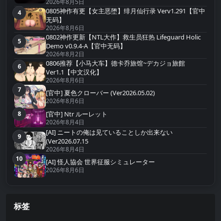
2026年8月5日
0805神作有更【女主恶堕】绯月仙行录 Verv1.291【官中
4
第4名
无码】
2026年8月6日
0802神作更新【NTL大作】救生员狂热 Lifeguard Holic
5
第5名
Demo v0.9.4-A【官中无码】
2026年8月2日
0806推荐【小马大车】德卡乔旅馆~デカジョ旅館
6
第6名
Ver1.1【中文汉化】
2026年8月6日
7
第7名
[官中] 夏色クローバー (Ver2026.05.02)
2026年8月6日
8
[官中] Ntr ルーレット
第8名
2026年8月4日
[AI] ニートの俺は见ていることしか出来ない
9
第9名
(Ver2026.07.15
2026年8月4日
10
第10名
[AI] 怪人協会 世界征服シミュレーター
2026年8月6日
标签