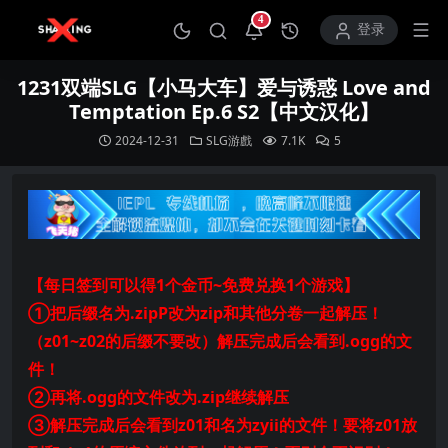
4
打开通知中心
登录
1231双端SLG【小马大车】爱与诱惑 Love and
Temptation Ep.6 S2【中文汉化】
2024-12-31
SLG游戲
7.1K
5
【每日签到可以得1个金币~免费兑换1个游戏】
①把后缀名为.zipP改为zip和其他分卷一起解压！
（z01~z02的后缀不要改）解压完成后会看到.ogg的文
件！
②再将.ogg的文件改为.zip继续解压
③解压完成后会看到z01和名为zyii的文件！要将z01放