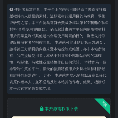
使用者應當注意，本平台上的內容可能涵蓋了未直接獲得
版權持有人授權的素材。這類素材的運用目的為教育、學術
或研究之需，本平台認為這符合美國版權法第107條關於版權
材料“合理使用”的條款。 倘若您計畫將本平台內的版權材料
用於商業盈利或其他超出合理使用範圍的目的，則應先行取
得版權擁有者的明確同意。 本網站可能連結到第三方網頁，
該等第三方網頁的內容未受本站控制或維護，亦非本站所擁
有。我們提醒使用者，本站不對這些外部網站內容的準確
性、相關性、時效性或完整性作出任何承諾。 本站作為一個
非營利性質的平台，接受的捐贈將僅用於支持社區福利活動
和維持伺服器運行。 此外，本網站內展示的觀點及意見僅代
表原作者本人，並不必然反映本站其他作者、組織、機構或
本平台官方的政策或立場。
下载
本资源需权限下载