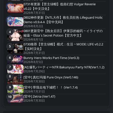
0731有更新【苦主绿帽】低俗幻想 Vulgar Reverie
2
第2名
v0.22【中文汉化】
2026年7月31日
0802神作更新【NTL大作】救生员狂热 Lifeguard Holic
3
第3名
Demo v0.9.4-A【官中无码】
2026年8月2日
0801更新官中【熟女后宫】伊莱莎的秘药 ~ イライザの
4
第4名
秘薬 ~ Eliza`s Secret Potion【官方中文】
2026年8月1日
0730推荐【苦主绿帽】模式：生活 ~ MODE: LIFE v0.2.2
5
第5名
【实时汉化】
2026年7月31日
Bunny Hero Works Part-Time (Ver0.3)
6
第6名
2026年8月5日
[AI] 爆乳パーティーNTR Bakunyuu Party NTR(Ver1.1.2)
7
第7名
2026年7月29日
8
[官中] 真红玛瑙 Pure Onyx (Ver0.146)
第8名
2026年7月30日
[官中] 带我去地下城吧！ ！ (Ver1.7.4)
9
第9名
2026年7月31日
[官中] Zetria (Ver1.47)
10
第10名
2026年7月30日