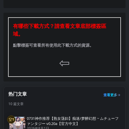
有哪些下載方式？請查看文章底部標簽區
域。
點擊標簽可查看所有使用此下載方式的資源。
⇦
热门文章
查看更多
10 篇文章
0731神作推荐【熟女荡妇】痴迷/梦醉幻想 ~ ムチューフ
1
第1名
ァンタジー v0.20a【官方中文】
2026年8月1日