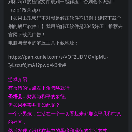
到和zip1的压缩文件放到一起解压！否则会不识别！
（zip1改为zip）
【如果出现密码不对就是解压软件不识别！建议下载个
别的解压软件！】我用的解压软件是2345好压！推荐去
官网下载无广告！
电脑与安卓的解压工具下载地址：
https://pan.xunlei.com/s/VOF2UDMOVlpMU-
IyLzcuf6JmA1?pwd=k34h#
游戏介绍·
有报错的话点左下角忽略就行
圣塔县
…财富与和平的象征。
但如果事实并非如此呢？
一个小男孩，生活在一个一切看起来都那么平凡和纯真
的社区，
然后发现了潜伏在其中的黑暗和淫荡的生活方式。