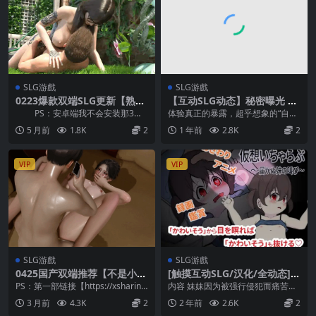
SLG游戲
SLG游戲
0223爆款双端SLG更新【熟女
【互动SLG动态】秘密曝光 M
人妻】顽皮邻居 Naughty Ne
anaka-san 不被注意地暴露自
PS：安卓端我不会安装那3个
体验真正的暴露，超乎想象的“自由
ighbours Ver1.05+乱伦补丁
己 官方中文版
补丁！所以没有哈！ 简介： 你将
与刺激” 秘密暴露：真奈香在无人注
5 月前
1.8K
2
1 年前
2.8K
2
+画廊+作弊【官方中文】
扮...
意的情况下暴露...
VIP
VIP
SLG游戲
SLG游戲
0425国产双端推荐【不是小十
[触摸互动SLG/汉化/全动态]
七作品】掌中的美母 ver2.0
[铜矿]神奇的摄影机~侵犯妹妹
PS：第一部链接【https://xsharing.
内容 妹妹因为被强行侵犯而痛苦的
第二部【官中无码】
[安卓直装]
org/215010.htm...
声音被消除了。 是享受“虚拟游戏”
3 月前
4.3K
2
2 年前
2.6K
2
类型的“触摸游...