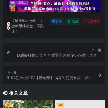
【解压码：zyii】白
分享
收藏
点赞(
13
)
嫖就用移动盘！不限
速！
上一篇
[AI翻译] 懐いてきた放置子の腰使いが激しすぎま
した(ver2025.01.01)
下一篇
0104乳神社ADV【奶玩年】福音的使徒番外：蕾
米：两人的色色圣诞派对【官中】
相关文章
VIP
VIP