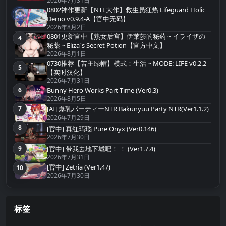
2026年7月31日
0802神作更新【NTL大作】救生员狂热 Lifeguard Holic
3
第3名
Demo v0.9.4-A【官中无码】
2026年8月2日
0801更新官中【熟女后宫】伊莱莎的秘药 ~ イライザの
4
第4名
秘薬 ~ Eliza`s Secret Potion【官方中文】
2026年8月1日
0730推荐【苦主绿帽】模式：生活 ~ MODE: LIFE v0.2.2
5
第5名
【实时汉化】
2026年7月31日
Bunny Hero Works Part-Time (Ver0.3)
6
第6名
2026年8月5日
[AI] 爆乳パーティーNTR Bakunyuu Party NTR(Ver1.1.2)
7
第7名
2026年7月29日
8
[官中] 真红玛瑙 Pure Onyx (Ver0.146)
第8名
2026年7月30日
[官中] 带我去地下城吧！ ！ (Ver1.7.4)
9
第9名
2026年7月31日
[官中] Zetria (Ver1.47)
10
第10名
2026年7月30日
标签