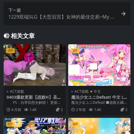
下一篇
1229双端SLG【大型后宫】女神的最佳交易~My Be
st Deal Ver3.6.0【中文汉化】
相关文章
VIP
VIP
ACT游戲
ACT游戲
中文
0403爆款更新【战败H】圣女
魔法少女ユニDefeat! 中文 (2
堕为淫魔之时 聖女は淫魔の時
80MB RAR)
PS：自带回想全解锁！ 更新日
魔法少女ユニDefeat! ■遊戲大綱
を Ver1.12.1【官中无码】
志 [s1.12.1] 修复了在两段...
魔法少女ユニDefeat!這是一款只能
4 月前
1.4K
2
2 年前
1.4K
2
用...
VIP
VIP