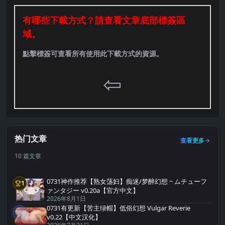
有哪些下載方式？請查看文章底部標簽區
域。
點擊標簽可查看所有使用此下載方式的資源。
⇦
热门文章
查看更多
10 篇文章
0731神作推荐【熟女荡妇】痴迷/梦醉幻想 ~ ムチューフ
1
第1名
ァンタジー v0.20a【官方中文】
2026年8月1日
0731有更新【苦主绿帽】低俗幻想 Vulgar Reverie
2
第2名
v0.22【中文汉化】