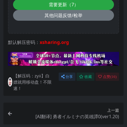
需要更新（7）
其他问题反馈/检举
默认解压密码：
xsharing.org
【解压码：zyii】白
分享
收藏
点赞(
16
)
嫖就用移动盘！不限
速！
上一篇
[AI翻译] 勇者イルミナの英雄譚0(ver1.20)