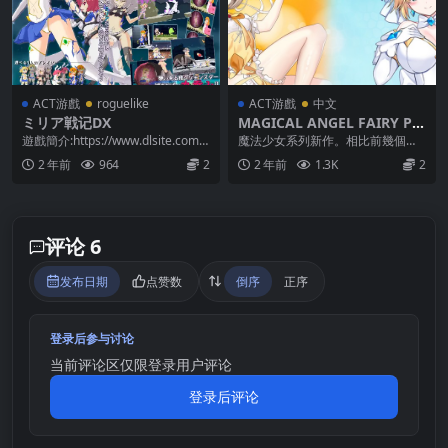
ACT游戲
roguelike
ACT游戲
中文
ミリア戦记DX
MAGICAL ANGEL FAIRY PRI
NCESS v0.55
遊戲簡介:https://www.dlsite.com/
魔法少女系列新作。相比前幾個系
maniax/work/...
列的遊戲多了刷刷刷的要素，系統
2 年前
964
2
2 年前
1.3K
2
已經完善，可玩內容很...
评论 6
发布日期
点赞数
倒序
正序
登录后参与讨论
当前评论区仅限登录用户评论
登录后评论