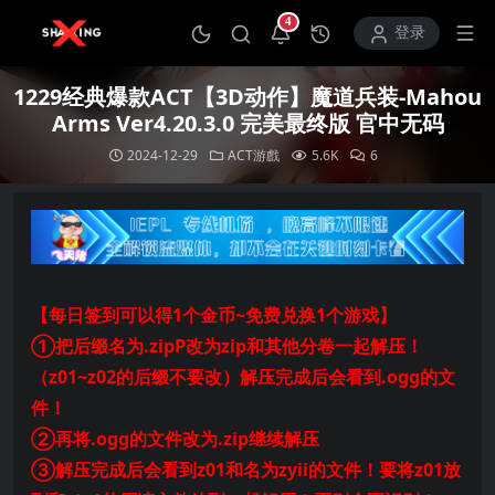
4
打开通知中心
登录
1229经典爆款ACT【3D动作】魔道兵装-Mahou
Arms Ver4.20.3.0 完美最终版 官中无码
2024-12-29
ACT游戲
5.6K
6
【每日签到可以得1个金币~免费兑换1个游戏】
①把后缀名为.zipP改为zip和其他分卷一起解压！
（z01~z02的后缀不要改）解压完成后会看到.ogg的文
件！
②再将.ogg的文件改为.zip继续解压
③解压完成后会看到z01和名为zyii的文件！要将z01放