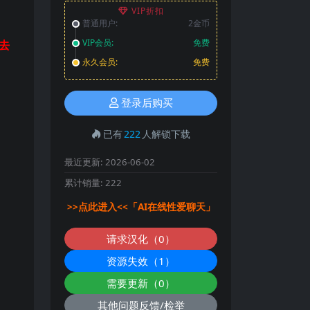
VIP折扣
普通用户:
2金币
VIP会员:
免费
去
永久会员:
免费
登录后购买
已有
222
人解锁下载
最近更新:
2026-06-02
累计销量:
222
>>点此进入<<「AI在线性爱聊天」
请求汉化（0）
资源失效（1）
需要更新（0）
其他问题反馈/检举