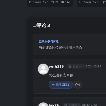
1 年前
1
21
1.6K
2
2 年前
13
场景很无聊， 我想像...
ttps://hao...
中无修版
评论 3
登录后参与讨论
当前评论区仅限登录用户评论
wnh319
2024-12-25
普通用户
W
怎么没有安卓的
登录后回复
0
lakkk
2024-12-24
普通用户