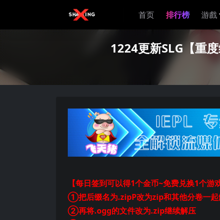
首页
排行榜
游戲
1224更新SLG【重度绿
【每日签到可以得1个金币~免费兑换1个游
①把后缀名为.zipP改为zip和其他分卷一
②再将.ogg的文件改为.zip继续解压