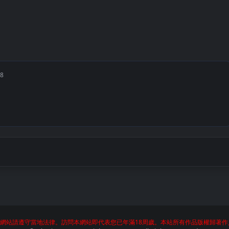
18
網站請遵守當地法律。訪問本網站即代表您已年滿18周歲。本站所有作品版權歸著作