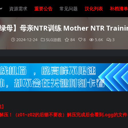
資源需求
重要公告
常见问题
汉化列表
补档清单
母】母亲NTR训练 Mother NTR Train
2024-12-24
SLG游戲
84
8
5.6K
3
戏】
起解压！（z01~z02的后缀不要改）解压完成后会看到.ogg的文件