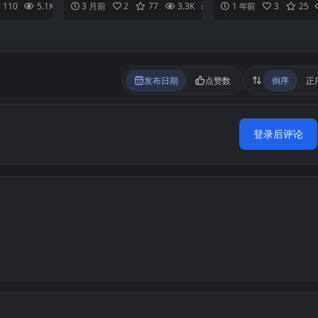
110
5.1K
2
3 月前
2
77
3.3K
2
1 年前
3
25
宅中的成...
【中文汉化】
发布日期
点赞数
倒序
正
登录后评论