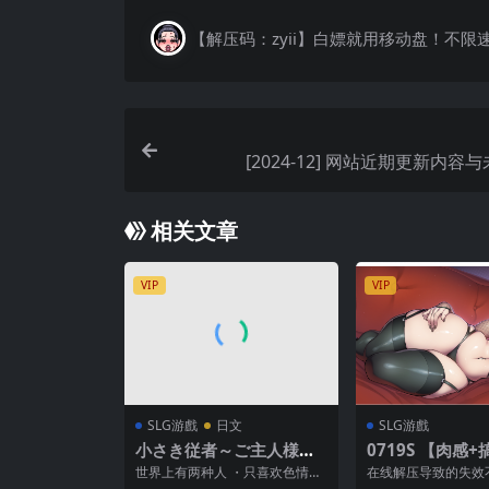
【解压码：zyii】白嫖就用移动盘！不限
[2024-12] 网站近期更新内容
相关文章
VIP
VIP
SLG游戲
日文
SLG游戲
小さき従者～ご主人様は
0719S 【肉感
ルーのもの!～ (ver2025.
真无邪的葡萄成熟
世界上有两种人 ・只喜欢色情游
在线解压导致的失效
03.11)
nocent Grape
戏系统的人 ・不，用状态解锁H
话有偿！【解压软件