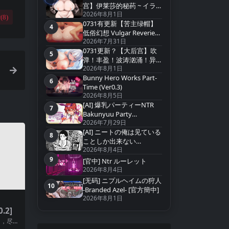
宫】伊莱莎的秘药 ~ イラ
2026年8月1日
イザの秘薬 ~ Eliza`s Secret
(
8
)
0731有更新【苦主绿帽】
Potion【官方中文】
4
第4名
低俗幻想 Vulgar Reverie
2026年7月31日
v0.22【中文汉化】
0731更新？【大后宫】吹
5
第5名
弹！丰盈！波涛汹涌！异
2026年8月1日
世界欧派间谍学园！
Bunny Hero Works Part-
v20260731+存档【中文汉
6
第6名
Time (Ver0.3)
化】
2026年8月5日
[AI] 爆乳パーティーNTR
7
第7名
Bakunyuu Party
2026年7月29日
NTR(Ver1.1.2)
[AI] ニートの俺は见ている
8
第8名
ことしか出来ない
2026年8月4日
(Ver2026.07.15
9
[官中] Ntr ルーレット
第9名
2026年8月4日
[无码] ニプルヘイムの狩人
10
第10名
-Branded Azel- [官方簡中]
2026年8月1日
0.2]
妇，尽情