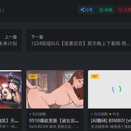
速！
分享
收藏
点赞
上一篇
下一篇
与未来计划
1224双端SLG【逆袭后宫】那天晚上下着雨-雨
夜-It Was Raining That Night【中文】
VIP
VIP
SLG游戲
SLG游戲
中文
+搞笑】天
0510爆款更新【淑女后
[AI翻译] BIMBO! [v
之时 In
宫】山谷觉醒 Valley Aw
不补！~补得
Ver0.80.00F 版本 更新日志： 新
生活很简单–随便选个荡
 STEAM官
akening Ver0.80.00F
官网下载：h
增角色：戴安娜（一名居住在豪
享受吧