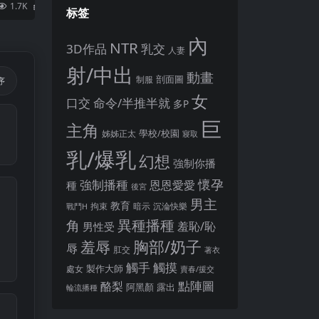
1.7K
2
标签
內
NTR
3D作品
乳交
人妻
射/中出
動畫
剖面圖
制服
序
女
口交
命令/半推半就
多P
巨
主角
姊姊正太
學校/校園
寢取
乳/爆乳
幻想
強制你播
懷孕
強制播種
恩恩愛愛
種
後宮
男主
教育
拘束
暗示
沉淪快樂
戰鬥H
異種播種
角
羞恥/恥
男性受
胸部/奶子
羞辱
辱
肛交
著衣
觸手
觸摸
製作大師
處女
賣春/援交
點陣圖
酪梨
露出
阿黑顏
輪流播種