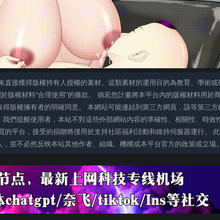
未直接獲得版權持有人授權的素材。這類素材的運用目的為教育、學術或
關於版權材料“合理使用”的條款。 倘若您計畫將本平台內的版權材料用於
取得版權擁有者的明確同意。 本網站可能連結到第三方網頁，該等第三方
。我們提醒使用者，本站不對這些外部網站內容的準確性、相關性、時效
質的平台，接受的捐贈將僅用於支持社區福利活動和維持伺服器運行。 此
人，並不必然反映本站其他作者、組織、機構或本平台官方的政策或立場