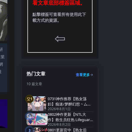
看文章底部標簽區域。
點擊標簽可查看所有使用此下
載方式的資源。
⇦
研
商業
網
性
热门文章
查看更多
10 篇文章
。
0731神作推荐【熟女荡
1
第1名
妇】痴迷/梦醉幻想 ~ ムチ
2026年8月1日
ューファンタジー
0802神作更新【NTL大
v0.20a【官方中文】
2
第2名
作】救生员狂热 Lifeguard
2026年8月2日
Holic Demo v0.9.4-A【官
0801更新官中【熟女后
中无码】
3
第3名