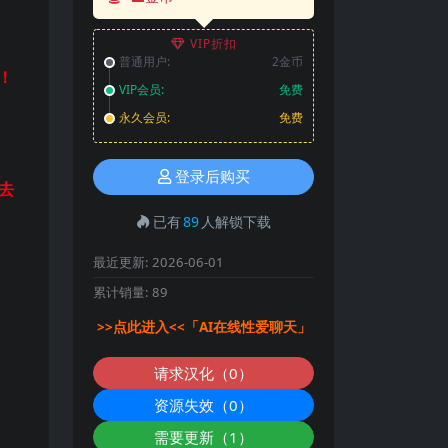
VIP折扣
普通用户:
2金币
！
VIP会员:
免费
永久会员:
免费
登录后购买
去
已有
89
人解锁下载
最近更新:
2026-06-01
累计销量:
89
>>点此进入<<「AI在线性爱聊天」
请求汉化（0）
资源失效（0）
需要更新（1）