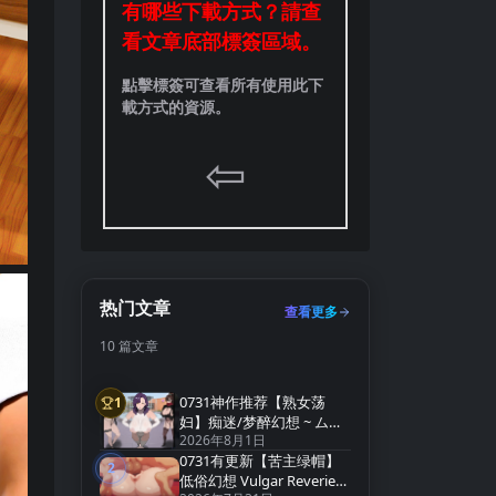
有哪些下載方式？請查
看文章底部標簽區域。
點擊標簽可查看所有使用此下
載方式的資源。
⇦
热门文章
查看更多
10 篇文章
0731神作推荐【熟女荡
1
第1名
妇】痴迷/梦醉幻想 ~ ムチ
2026年8月1日
ューファンタジー
0731有更新【苦主绿帽】
v0.20a【官方中文】
2
第2名
低俗幻想 Vulgar Reverie