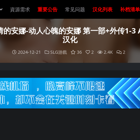
資源需求
重要公告
常见问题
汉化列表
补档清单
娜-动人心魄的安娜 第一部+外传1-3 Anna-E
汉化
2024-12-21
SLG游戲
36
2
2.4K
2