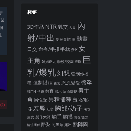
标签
研
商業
內
NTR
3D作品
乳交
網
人妻
性
射/中出
動畫
剖面圖
制服
女
口交
命令/半推半就
。
多P
巨
主角
姊姊正太
學校/校園
寢取
乳/爆乳
幻想
強制你播
懷孕
強制播種
恩恩愛愛
種
後宮
男主
教育
拘束
暗示
沉淪快樂
戰鬥H
異種播種
角
羞恥/恥
男性受
(
2
)
胸部/奶子
羞辱
辱
肛交
著衣
觸手
觸摸
製作大師
處女
賣春/援交
點陣圖
酪梨
露出
阿黑顏
輪流播種