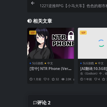
1221逆推RPG【小马大车】色色的都
2 ～我和可怕的姐姐们～エッチな学校の
A
相关文章
VIP
VIP
SLG游戲
中文
SLG游戲
中文
[官中] NTR Phone (Ver0.
[AI翻译;10.5GB
41)
Remake [v0.2.1
在《Godson》中
独一无二的人，他被
1 月前
0
32
2.0K
2
1 年前
4
的能力，使你有别于..
评论 2