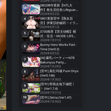
2026年7月31日
v0.22【中文汉化】
0802神作更新【NTL大
3
第3名
作】救生员狂热 Lifeguard
2026年8月2日
Holic Demo v0.9.4-A【官
0801更新官中【熟女后
中无码】
4
第4名
宫】伊莱莎的秘药 ~ イラ
2026年8月1日
イザの秘薬 ~ Eliza`s Secret
0730推荐【苦主绿帽】模
Potion【官方中文】
5
第5名
式：生活 ~ MODE: LIFE
2026年7月31日
v0.2.2 【实时汉化】
Bunny Hero Works Part-
6
第6名
Time (Ver0.3)
2026年8月5日
[AI] 爆乳パーティーNTR
7
第7名
Bakunyuu Party
2026年7月29日
NTR(Ver1.1.2)
[官中] 真红玛瑙 Pure Onyx
8
第8名
(Ver0.146)
2026年7月30日
[官中] 带我去地下城吧！
9
第9名
！ (Ver1.7.4)
2026年7月31日
10
[官中] Zetria (Ver1.47)
第10名
2026年7月30日