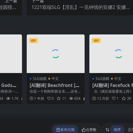
上一篇
下一篇
市校园怪谈
1221双端SLG【淫乱】一见钟情的安娜2 安娜激
怪談2～
荡的感情（Anna Exciting Affection ）Ch2EP18
I加载汉化
【中文汉化】
VIP
VIP
SLG游戲
中文
SLG游戲
中文
] Godson
[AI翻译] Beachfront [v
[AI翻译] Facefuck
]
0.2]
ess Reloaded [v0.
，你将扮演一个
你是一个刚刚和新女友……还有她
在《疯狂操脸重装上阵》
赋予了非凡
的女儿一起租了一个超级浪漫...
将扮演一名患有操脸癖的
34
1.7K
2
1 年前
0
11
654
2
12 月前
1
29
.
演员。利用你的专业技...
发布日期
点赞数
倒序
正