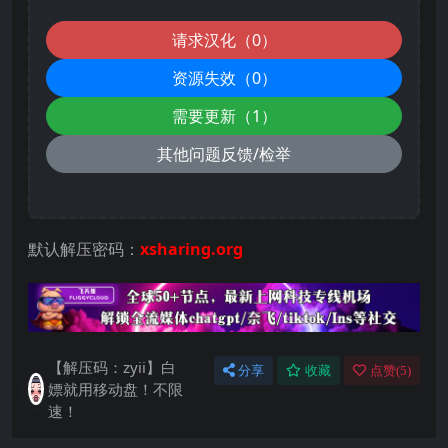
请求汉化（0）
资源失效（0）
需要更新（1）
其他问题反馈/检举
默认解压密码：
xsharing.org
【解压码：zyii】白
分享
收藏
点赞(
5
)
嫖就用移动盘！不限
速！