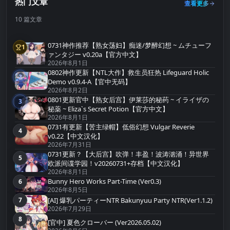
热门文章
查看更多
10 篇文章
0731神作推荐【熟女荡妇】痴迷/梦醉幻想 ~ ムチューフ
1
第1名
ァンタジー v0.20a【官方中文】
2026年8月1日
0802神作更新【NTL大作】救生员狂热 Lifeguard Holic
2
第2名
Demo v0.9.4-A【官中无码】
2026年8月2日
0801更新官中【熟女后宫】伊莱莎的秘药 ~ イライザの
3
第3名
秘薬 ~ Eliza`s Secret Potion【官方中文】
2026年8月1日
0731有更新【苦主绿帽】低俗幻想 Vulgar Reverie
4
第4名
v0.22【中文汉化】
2026年7月31日
0731更新？【大后宫】吹弹！丰盈！波涛汹涌！异世界
5
第5名
欧派间谍学园！v20260731+存档【中文汉化】
2026年8月1日
Bunny Hero Works Part-Time (Ver0.3)
6
第6名
2026年8月5日
[AI] 爆乳パーティーNTR Bakunyuu Party NTR(Ver1.1.2)
7
第7名
2026年7月29日
8
第8名
[官中] 夏色クローバー (Ver2026.05.02)