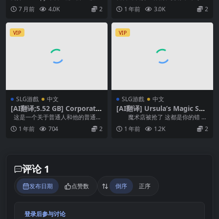
Mansion2 v2.27【AI加载汉
(仮)~亜人メイドと10日間ミル
续作 在第一部分的事件之后，你被
巴的女仆。 通过鉴定魔法，她确信
7 月前
4.0K
2
1 年前
3.0K
2
化】
ク供給契約(仮) V1.0.4【官方
迫在一座新...
主人公是魔王的前...
中文】
VIP
VIP
SLG游戲
中文
SLG游戲
中文
[AI翻译;5.52 GB] Corporate
[AI翻译] Ursula’s Magic Sho
Culture [v0.7]
p [v0.14]
这是一个关于普通人和他的普通生
魔术店被抢了 这都是你的错 学
活的故事。 他在一间普通的办公室
习魔...
1 年前
704
2
1 年前
1.2K
2
工作，他的未来...
评论 1
发布日期
点赞数
倒序
正序
登录后参与讨论