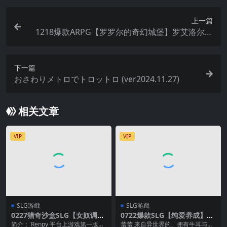
上一篇
1218爆款ARPG【罗罗尔的奇幻城堡】罗艾洛尔的
十位女武神~ロエロールの幻淫城 Ver1.01【AI加载
汉化】
下一篇
おさわりメトロでトロットロ (ver2024.11.27)
相关文章
VIP
VIP
SLG游戲
SLG游戲
0227猎奇沙盒SLG【女奴调教
0722爆款SLG【纯爱养成】亚
后宫】红樱花馆2 Red Sakura
人女仆10日间的牛奶供给契约
简介： Renpy 平台上游戏第一版的
蕾蕾 来自异世界的、拥有牛耳与尾