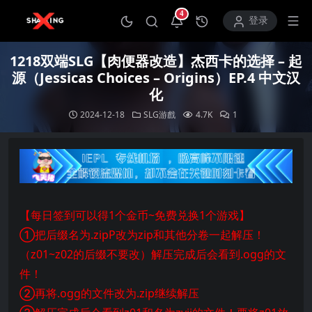
4
打开通知中心
登录
1218双端SLG【肉便器改造】杰西卡的选择 – 起
源（Jessicas Choices – Origins）EP.4 中文汉
化
2024-12-18
SLG游戲
4.7K
1
【每日签到可以得1个金币~免费兑换1个游戏】
①把后缀名为.zipP改为zip和其他分卷一起解压！
（z01~z02的后缀不要改）解压完成后会看到.ogg的文
件！
②再将.ogg的文件改为.zip继续解压