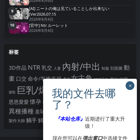
2026年8月6日
[AI] ニートの俺は见ていることしか出来ない
9
第9名
(Ver2026.07.15
2026年8月4日
10
[官中] Ntr ルーレット
第10名
2026年8月4日
标签
內射/中出
NTR
動
3D作品
乳交
剖面圖
人妻
制服
女主角
畫
口交
命令/半推半就
多P
姊姊正太
學校/校園
巨乳/爆乳
幻想
強制播種
強制你播種
寢取
後宮
男主角
懷孕
恩恩愛愛
男性受
教育
拘束
暗示
沉淪快樂
戰鬥H
胸部/奶子
異種播種
羞辱
羞恥/恥辱
肛交
處女
著衣
『本站仓库』
近期进行了重大升
點陣圖
觸手
觸摸
酪梨
製作大師
露出
阿黑顏
賣春/援交
輪流播種
级！
现在您可以在
弹出窗口
中选择文件