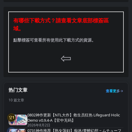
有哪些下載方式？請查看文章底部標簽區
域。
點擊標簽可查看所有使用此下載方式的資源。
⇦
热门文章
查看更多
10 篇文章
0802神作更新【NTL大作】救生员狂热 Lifeguard Holic
1
第1名
Demo v0.9.4-A【官中无码】
2026年8月2日
0731神作推荐【熟女荡妇】痴迷/梦醉幻想 ~ ムチューフ
2