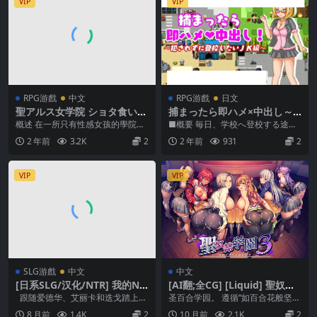
VIP
VIP
RPG游戲
中文
RPG游戲
日文
聖アルス女学院 ショタ食いサ
捕まったら即ハメ×中出し～
キュバスの噂 AI翻中文
犯されずに登校したいJK編～
概述 在一所只有性感女孩的學院
■概要 毎日、学校へ登校する途中
(696MB RAR)
裡，我被指派進行物品檢查… 不屈
で『必ず犯されてしまう』という
2 年前
3.2K
2
2 年前
931
2
服於誘惑，認真完成...
悩みを抱えたJK・...
VIP
VIP
SLG游戲
中文
中文
[日系SLG/汉化/NTR] 我的NT
[AI翻;全CG] [Liquid] 聖奴隷
R执念 My Netorase Obsessi
学園3 [簡中]
跟随爱德华、艾丽卡和迭戈踏上这
圣百合学园。 遵循“如百合花般坚
on [v0.9b]
段激动人心的探索之旅，信任和爱
强、柔韧”的校训，重视学生独立自
8 月前
1.4K
2
10 月前
2.1K
2