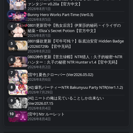
第2名
ァンタジー v0.20a【官方中文】
2026年8月1日
Bunny Hero Works Part-Time (Ver0.3)
3
第3名
2026年8月5日
0801更新官中【熟女后宫】伊莱莎的秘药 ~ イライザの
4
第4名
秘薬 ~ Eliza`s Secret Potion【官方中文】
2026年8月1日
0801爆款更新【可牛可纯？】臥底治安官 Hidden Badge
5
第5名
v20260729b 【官中无码】
2026年8月2日
0802神作更新【苦主绿帽】NTR猎人：久子的秘密~NTR
6
第6名
ハンター：久子の秘密 NTR Hunter v1.4【官中无码】
2026年8月2日
7
第7名
[官中] 夏色クローバー (Ver2026.05.02)
2026年8月6日
[AI] 爆乳パーティーNTR Bakunyuu Party NTR(Ver1.1.2)
8
第8名
2026年7月29日
[AI] ニートの俺は见ていることしか出来ない
9
第9名
(Ver2026.07.15
2026年8月4日
10
[官中] Ntr ルーレット
第10名
2026年8月4日