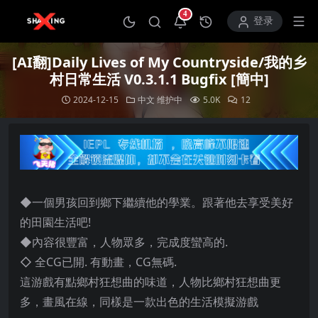
4
打开通知中心
登录
[AI翻]Daily Lives of My Countryside/我的乡
村日常生活 V0.3.1.1 Bugfix [簡中]
2024-12-15
中文
维护中
5.0K
12
◆一個男孩回到鄉下繼續他的學業。跟著他去享受美好
的田園生活吧!
◆內容很豐富，人物眾多，完成度蠻高的.
◇ 全CG已開. 有動畫，CG無碼.
這游戲有點鄉村狂想曲的味道，人物比鄉村狂想曲更
多，畫風在線，同樣是一款出色的生活模擬游戲