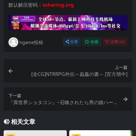
默认解压密码：
xsharing.org
hgame投稿
分享
收藏
点赞(
10
)
上一篇
[全CG]NTRRPG外伝～蟲姦の書～ [官方簡中]
下一篇
『異世界ショタコン』~召喚されたら男の娘ハーレ
ムだった~ ver1.31
相关文章