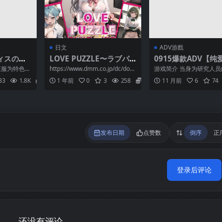
日文
ADV游戲
ィスの催
LOVE PUZZLE〜ラブパ
0915爆款ADV【纯
08.02)
ズル〜2
愈】哥哥，早起前要
服为特色的
https://www.dmm.co.jp/dc/douji
游戏简介 当身为研究人
抱紧我哦！お兄ちゃ
丝是一位继承
n/-/detail...
急于治好生病的儿子时，
33
1.8K
2
1 年前
0
3
258
2
11 月前
6
74
出了一个独特的治疗方案..
朝までずっとギュッ
て！【中文汉化】
发布日期
点赞数
倒序
正
登录后评论
还没有评论