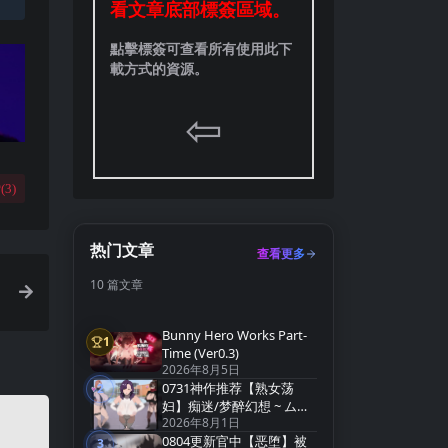
看文章底部標簽區域。
點擊標簽可查看所有使用此下
載方式的資源。
⇦
(
3
)
热门文章
查看更多
10 篇文章
Bunny Hero Works Part-
1
第1名
Time (Ver0.3)
2026年8月5日
0731神作推荐【熟女荡
2
第2名
妇】痴迷/梦醉幻想 ~ ムチ
2026年8月1日
ューファンタジー
0804更新官中【恶堕】被
v0.20a【官方中文】
3
第3名