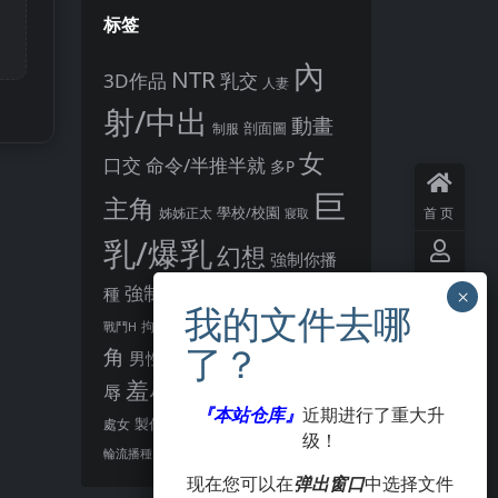
标签
內
NTR
3D作品
乳交
人妻
射/中出
動畫
剖面圖
制服
女
口交
命令/半推半就
多P
巨
主角
首页
姊姊正太
學校/校園
寢取
乳/爆乳
幻想
強制你播
用户
懷孕
強制播種
恩恩愛愛
種
中心
後宮
男主
教育
拘束
暗示
沉淪快樂
戰鬥H
異種播種
角
羞恥/恥
男性受
VIP
会员
胸部/奶子
羞辱
辱
肛交
著衣
『本站仓库』
近期进行了重大升
觸手
觸摸
製作大師
處女
賣春/援交
级！
點陣圖
签到
酪梨
露出
阿黑顏
輪流播種
现在您可以在
弹出窗口
中选择文件