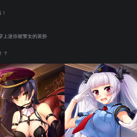
幕！
。
穿上迷你裙警女的装扮
！？