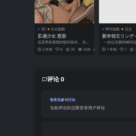
3D
SLG游戲
RPG游戲
日文
肛虐少女 恵那
新米領主リンデ
○戦記 (ver2025.
這是學校展覽的額外版本。 含有
一款以洗脑和瞬间征
非常溫和的糞便成分，直至灌
简单 SRPG！ 琳迪
2 年前
6
35
4.0K
2
1 年前
1
腸。如果你不喜歡的話請注...
了已故父母的领...
评论 0
登录后参与讨论
当前评论区仅限登录用户评论