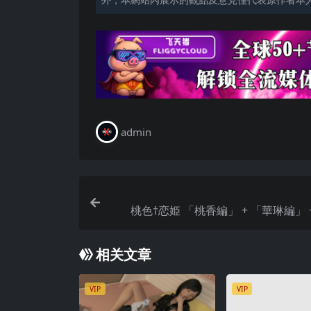
admin
桃色†恋姫 「桃香編」 + 「華琳編」 
編」 [H-Game] 
相关文章
VIP
VIP