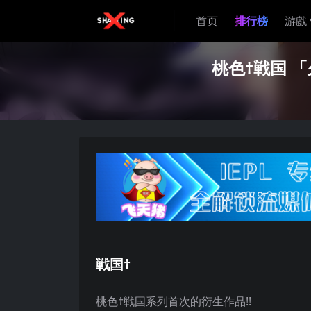
首页
排行榜
游戲
桃色†戦国 「久
戦国†
桃色†戦国系列首次的衍生作品!!