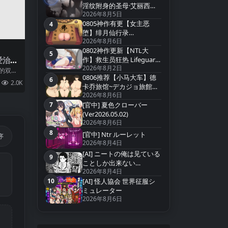
淫纹附身的圣母·艾丽西亚~
2026年8月5日
淫紋憑きのマザー・アリ
0805神作有更【女主恶
シア v1.5【官方中文】
4
第4名
堕】绯月仙行录
2026年8月6日
Verv1.291【官中无码】
0802神作更新【NTL大
5
第5名
作】救生员狂热 Lifeguard
爱治
2026年8月2日
Holic Demo v0.9.4-A【官
一直
员的双亲
0806推荐【小马大车】德
中无码】
ん、
他们想
6
第6名
2.0K
2
.
卡乔旅馆~デカジョ旅館
てし
2026年8月6日
Ver1.1【中文汉化】
7
[官中] 夏色クローバー
第7名
(Ver2026.05.02)
2026年8月6日
8
[官中] Ntr ルーレット
第8名
序
2026年8月4日
[AI] ニートの俺は见ている
9
第9名
ことしか出来ない
2026年8月4日
(Ver2026.07.15
10
[AI] 怪人協会 世界征服シ
第10名
ミュレーター
2026年8月6日