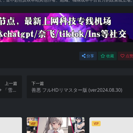
分享
收藏
点赞
上一篇
下一篇
+ 「雪蓮
善悪 フルHDリマスター版 (ver2024.08.30)
[Crack]
VIP
VIP