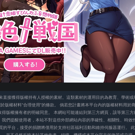
未直接獲得版權持有人授權的素材。這類素材的運用目的為教育、學術或
關於版權材料“合理使用”的條款。 倘若您計畫將本平台內的版權材料用於
取得版權擁有者的明確同意。 本網站可能連結到第三方網頁，該等第三方
。我們提醒使用者，本站不對這些外部網站內容的準確性、相關性、時效
質的平台，接受的捐贈將僅用於支持社區福利活動和維持伺服器運行。 此
人，並不必然反映本站其他作者、組織、機構或本平台官方的政策或立場