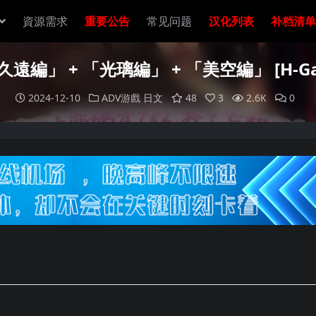
資源需求
重要公告
常见问题
汉化列表
补档清单
遠編」 + 「光璃編」 + 「美空編」 [H-Game
2024-12-10
ADV游戲
日文
48
3
2.6K
0