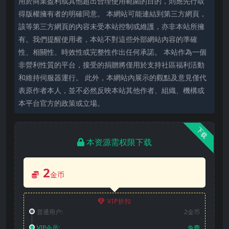
用於商業盈利或其他超出合理使用範圍的目的，則應先行取
得版權擁有者的明確同意。 本網站可能連結到第三方網頁，
該等第三方網頁的內容未受本站控制或維護，亦非本站所擁
有。我們提醒使用者，本站不對這些外部網站內容的準確
性、相關性、時效性或完整性作出任何承諾。 本站作為一個
非營利性質的平台，接受的捐贈將僅用於支持社區福利活動
和維持伺服器運行。 此外，本網站內展示的觀點及意見僅代
表原作者本人，並不必然反映本站其他作者、組織、機構或
本平台官方的政策或立場。
下载
本资源需权限下载
2
金币
VIP折扣
普通用户:
2金币
VIP会员:
免费