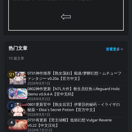
⇦
热门文章
查看更多
10 篇文章
0731神作推荐【熟女荡妇】痴迷/梦醉幻想 ~ ムチューフ
1
第1名
ァンタジー v0.20a【官方中文】
2026年8月1日
0802神作更新【NTL大作】救生员狂热 Lifeguard Holic
2
第2名
Demo v0.9.4-A【官中无码】
2026年8月2日
0801更新官中【熟女后宫】伊莱莎的秘药 ~ イライザの
3
第3名
秘薬 ~ Eliza`s Secret Potion【官方中文】
2026年8月1日
0731有更新【苦主绿帽】低俗幻想 Vulgar Reverie
4
第4名
v0.22【中文汉化】
2026年7月31日