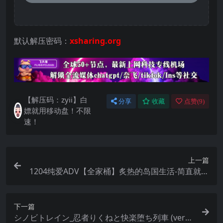
默认解压密码：
xsharing.org
【解压码：zyii】白
分享
收藏
点赞(
9
)
嫖就用移动盘！不限
速！
上一篇
1204纯爱ADV【全家桶】炙热的岛国生活-简直就是
来到了天堂V1.0【官方中文】
下一篇
シノビトレイン_忍者りくねと快楽堕ち列車 (ver20