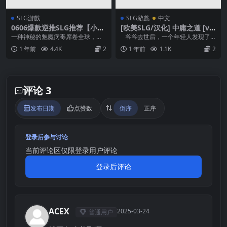
SLG游戲
SLG游戲
中文
0606爆款逆推SLG推荐【小马
[欧美SLG/汉化] 中庸之道 [v0.
打车】魅魔侵袭~Succubus P
5]
一种神秘的魅魔病毒席卷全球，将
爷爷去世后，一个年轻人发现了
andemic Demo Ver2 【中文
人类女性变成了性感的怪物女孩，
一个恶魔之角，里面蕴藏着神奇的
1 年前
4.4K
2
1 年前
1.1K
2
汉化】
对男性精液有着无尽的...
力量。 但是，强...
评论 3
发布日期
点赞数
倒序
正序
登录后参与讨论
当前评论区仅限登录用户评论
登录后评论
ACEX
2025-03-24
普通用户
A