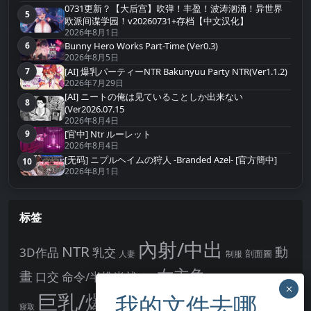
0731更新？【大后宫】吹弹！丰盈！波涛汹涌！异世界
5
第5名
欧派间谍学园！v20260731+存档【中文汉化】
2026年8月1日
Bunny Hero Works Part-Time (Ver0.3)
6
第6名
2026年8月5日
[AI] 爆乳パーティーNTR Bakunyuu Party NTR(Ver1.1.2)
7
第7名
2026年7月29日
[AI] ニートの俺は见ていることしか出来ない
8
第8名
(Ver2026.07.15
2026年8月4日
9
[官中] Ntr ルーレット
第9名
2026年8月4日
[无码] ニプルヘイムの狩人 -Branded Azel- [官方簡中]
10
第10名
2026年8月1日
标签
內射/中出
NTR
動
3D作品
乳交
剖面圖
人妻
制服
女主角
畫
口交
命令/半推半就
多P
姊姊正太
學校/校園
巨乳/爆乳
幻想
強制播種
強制你播種
寢取
後宮