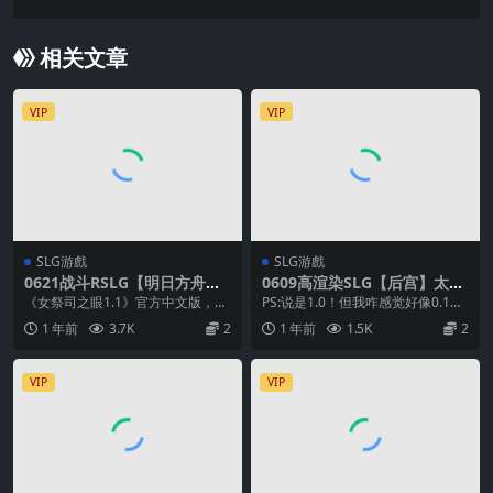
24.12.05)
相关文章
VIP
VIP
SLG游戲
SLG游戲
0621战斗RSLG【明日方舟同
0609高渲染SLG【后宫】太阳
人】女祭司之眼 Ver1.1【官中
城~Sun City V1.0 【官中无
《女祭司之眼1.1》官方中文版，一
PS:说是1.0！但我咋感觉好像0.1
无码】
码】
款充满动态CG的SLG同人游戏。 化
呢？！明明他的继母还没上垒啊！
1 年前
3.7K
2
1 年前
1.5K
2
身女祭司，...
失去家人后...
VIP
VIP