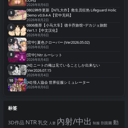
无码】
2026年8月6日
0802神作更新【NTL大作】救生员狂热 Lifeguard Holic
5
第5名
Demo v0.9.4-A【官中无码】
2026年8月2日
0806推荐【小马大车】德卡乔旅馆~デカジョ旅館
6
第6名
Ver1.1【中文汉化】
2026年8月6日
7
第7名
[官中] 夏色クローバー (Ver2026.05.02)
2026年8月6日
8
[官中] Ntr ルーレット
第8名
2026年8月4日
[AI] ニートの俺は见ていることしか出来ない
9
第9名
(Ver2026.07.15
2026年8月4日
10
第10名
[AI] 怪人協会 世界征服シミュレーター
2026年8月6日
标签
內射/中出
NTR
動
3D作品
乳交
剖面圖
人妻
制服