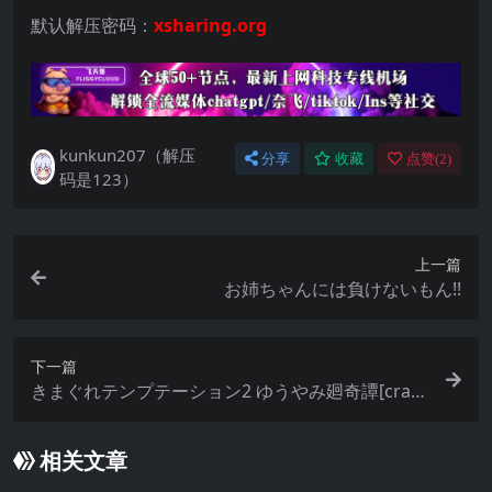
默认解压密码：
xsharing.org
kunkun207（解压
分享
收藏
点赞(
2
)
码是123）
上一篇
お姉ちゃんには負けないもん!!
下一篇
きまぐれテンプテーション2 ゆうやみ廻奇譚[crac
k]
相关文章