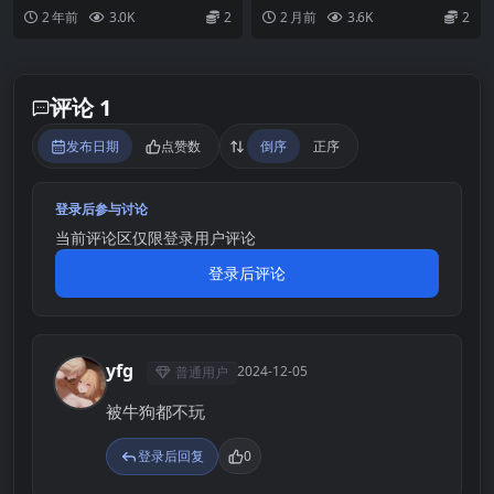
魔 官方中文版【新作/1.1G】
21.0.0 wip.7722【中文无
了新公司。 上班第一天，心情不错
・主线剧情流程恢复更新，重做 2
2 年前
3.0K
2
2 月前
3.6K
2
码】
的他在地铁上好心...
个...
评论 1
发布日期
点赞数
倒序
正序
登录后参与讨论
当前评论区仅限登录用户评论
登录后评论
yfg
2024-12-05
普通用户
Y
被牛狗都不玩
登录后回复
0