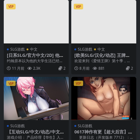
VIP
VIP
SLG游戲
中文
SLG游戲
中文
[日系SLG/官方中文/2D] 他让
[欧美SLG/汉化/动态] 王牌特
她堕落 He Maid Her Fall [v
工 Ace of Affection [v0.3]
约翰原本以为他的大学生活已经糟
欢迎来到《爱情王牌》第十季，这
0.6.6]
糕透顶了，为了弥补他所遭受的痛
是一段扣人心弦的旅程，带您探索
11 月前
2.3K
2
8 月前
881
2
苦，他的母亲——凯特...
反乌托邦式的美国，感...
VIP
VIP
SLG游戲
SLG游戲
【互动SLG/中文/动态/中文C
0617神作有更【超大后宫】夏
V】SuccuBoss 我的上司是魅
日传奇 Summertime Saga v
游戏介绍： 产品经理【华生】入职
更新日志（开发版本 7712）：