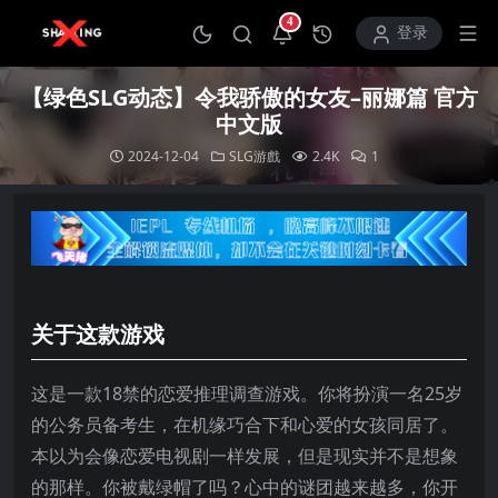
4
打开通知中心
登录
【绿色SLG动态】令我骄傲的女友–丽娜篇 官方
中文版
2024-12-04
SLG游戲
2.4K
1
关于这款游戏
这是一款18禁的恋爱推理调查游戏。你将扮演一名25岁
的公务员备考生，在机缘巧合下和心爱的女孩同居了。
本以为会像恋爱电视剧一样发展，但是现实并不是想象
的那样。你被戴绿帽了吗？心中的谜团越来越多，你开