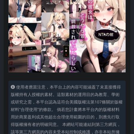
使用者應當注意，本平台上的內容可能涵蓋了未直接獲得
版權持有人授權的素材。這類素材的運用目的為教育、學術
或研究之需，本平台認為這符合美國版權法第107條關於版權
材料“合理使用”的條款。 倘若您計畫將本平台內的版權材料
用於商業盈利或其他超出合理使用範圍的目的，則應先行取
得版權擁有者的明確同意。 本網站可能連結到第三方網頁，
該等第三方網頁的內容未受本站控制或維護，亦非本站所擁