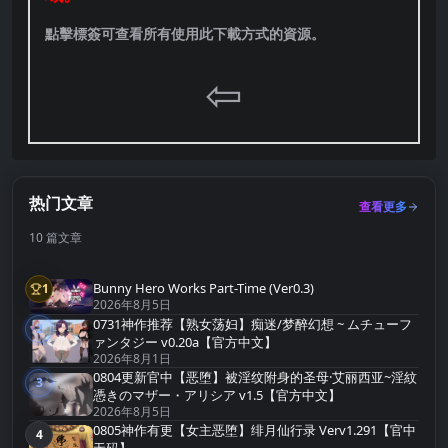
點擊標簽可查看所有使用此下載方式的資源。
⇦
热门文章
查看更多
10 篇文章
Bunny Hero Works Part-Time (Ver0.3)
1
第1名
2026年8月5日
0731神作推荐【熟女荡妇】痴迷/梦醉幻想 ~ ムチューフ
2
第2名
ァンタジー v0.20a【官方中文】
2026年8月1日
0804更新官中【恶堕】被淫纹附身的圣母·艾丽西亚~淫紋
3
第3名
憑きのマザー・アリシア v1.5【官方中文】
2026年8月5日
0805神作有更【女主恶堕】绯月仙行录 Verv1.291【官中
4
第4名