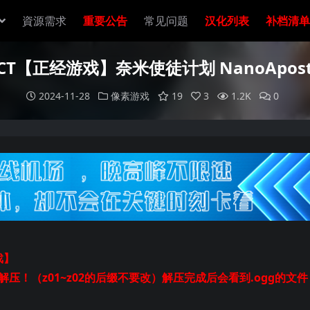
資源需求
重要公告
常见问题
汉化列表
补档清单
ACT【正经游戏】奈米使徒计划 NanoApost
2024-11-28
像素游戏
19
3
1.2K
0
戏】
起解压！（z01~z02的后缀不要改）解压完成后会看到.ogg的文件