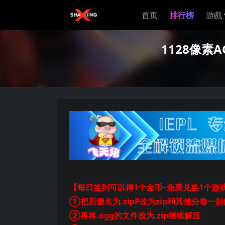
首页
排行榜
游戲
1128像素
【每日签到可以得1个金币~免费兑换1个游
①把后缀名为.zipP改为zip和其他分卷一
②再将.ogg的文件改为.zip继续解压