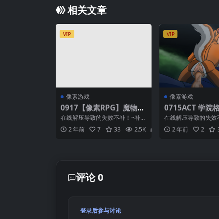
相关文章
VIP
VIP
像素游戏
像素游戏
0917【像素RPG】魔物娘
0715ACT 学院格
与财宝之岛！RAKEIN モ
egedouCollege
在线解压导致的失效不补！~补得
在线解压导致的失效
ンスター娘と財宝の島 Ve
4.1
话有偿！（如果能联系到我的
得话有偿！】 ①将.zi
2 年前
7
33
2.5K
2
2 年前
2
话） ①把后缀名为.zi...
都需要改成 ....
r1.11【AI加载汉化】
评论 0
登录后参与讨论