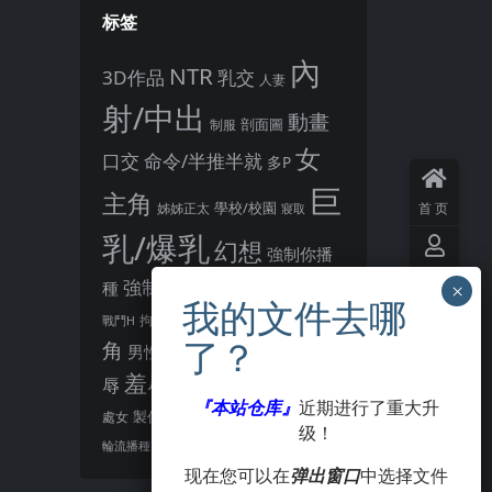
标签
內
NTR
3D作品
乳交
人妻
射/中出
動畫
剖面圖
制服
女
口交
命令/半推半就
多P
巨
主角
首页
姊姊正太
學校/校園
寢取
乳/爆乳
幻想
強制你播
用户
懷孕
強制播種
恩恩愛愛
種
中心
後宮
男主
教育
拘束
暗示
沉淪快樂
戰鬥H
異種播種
角
羞恥/恥
男性受
VIP
会员
胸部/奶子
羞辱
辱
肛交
著衣
『本站仓库』
近期进行了重大升
觸手
觸摸
製作大師
處女
賣春/援交
级！
點陣圖
签到
酪梨
露出
阿黑顏
輪流播種
现在您可以在
弹出窗口
中选择文件