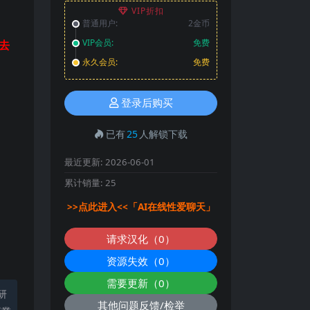
VIP折扣
普通用户:
2金币
VIP会员:
免费
去
永久会员:
免费
登录后购买
已有
25
人解锁下载
最近更新:
2026-06-01
累计销量:
25
>>点此进入<<「AI在线性爱聊天」
请求汉化（0）
资源失效（0）
需要更新（0）
研
其他问题反馈/检举