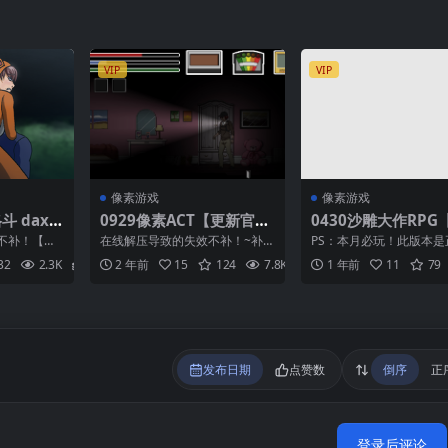
VIP
VIP
像素游戏
像素游戏
斗 daxu
0929像素ACT【更新官
0430沙雕大作RPG
Brawl1.
中】瑟鬼猎人！狩猎淫荡
版更新】虚幻寓言2
不补！【补
在线解压导致的失效不补！~补得
PS：本月必玩！此版本是
的幽灵~Lustful Spirit H
憎的利己主义 False
p1或zipP
话有偿~1米！（如果能联系到我
版！也是内置汉化！ ★
32
2.3K
2
2 年前
15
124
7.8K
2
1 年前
11
79
的话） ①把后缀名为...
《FalseMyth》系...
unt~ Ver0.2.0.3
2~爱憎のエゴイズム~
1.0【中文汉化】
发布日期
点赞数
倒序
正
登录后评论