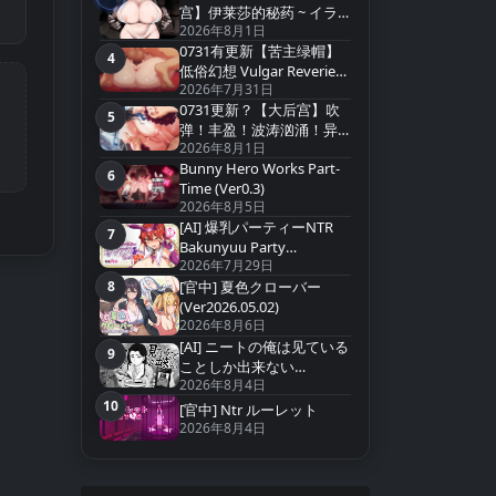
宫】伊莱莎的秘药 ~ イラ
2026年8月1日
イザの秘薬 ~ Eliza`s Secret
0731有更新【苦主绿帽】
Potion【官方中文】
4
第4名
低俗幻想 Vulgar Reverie
2026年7月31日
v0.22【中文汉化】
0731更新？【大后宫】吹
5
第5名
弹！丰盈！波涛汹涌！异
2026年8月1日
世界欧派间谍学园！
Bunny Hero Works Part-
v20260731+存档【中文汉
6
第6名
Time (Ver0.3)
化】
2026年8月5日
[AI] 爆乳パーティーNTR
7
第7名
Bakunyuu Party
2026年7月29日
NTR(Ver1.1.2)
8
[官中] 夏色クローバー
第8名
(Ver2026.05.02)
2026年8月6日
[AI] ニートの俺は见ている
9
第9名
ことしか出来ない
2026年8月4日
(Ver2026.07.15
10
[官中] Ntr ルーレット
第10名
2026年8月4日