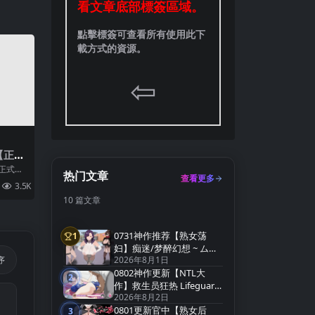
看文章底部標簽區域。
點擊標簽可查看所有使用此下
載方式的資源。
⇦
【正式
~爱与
正式
热门文章
查看更多
Myth
【关于
3.5K
2
Ver
10 篇文章
0731神作推荐【熟女荡
1
第1名
妇】痴迷/梦醉幻想 ~ ムチ
2026年8月1日
序
ューファンタジー
0802神作更新【NTL大
v0.20a【官方中文】
2
第2名
作】救生员狂热 Lifeguard
2026年8月2日
Holic Demo v0.9.4-A【官
0801更新官中【熟女后
中无码】
3
第3名