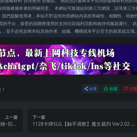
關於版權材料“合理使用”的條款。 倘若您計畫將本平台內的版權材料用於
取得版權擁有者的明確同意。 本網站可能連結到第三方網頁，該等第三方
。我們提醒使用者，本站不對這些外部網站內容的準確性、相關性、時效
質的平台，接受的捐贈將僅用於支持社區福利活動和維持伺服器運行。 此
人，並不必然反映本站其他作者、組織、機構或本平台官方的政策或立場
速！
分享
收藏
点赞
上一篇
下一篇
莱姆~巨乳
1128卡牌SLG【触手调教】魔女裁判 Ver2.02 ★
【中文】
H版炉石传说 官方中文正式版