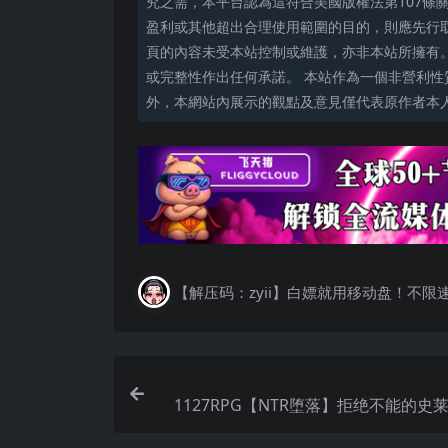
究之需，本平台認為這符合美國版權法第107條
盈利或其他超出合理使用範圍的目的，則應先行
頁的內容未受本站控制或維護，亦非本站所擁有
或完整性作出任何承諾。 本站作為一個非營利性
外，本網站內展示的觀點及意見僅代表原作者本
【解压码：zyii】白嫖就用移动盘！不限
1127RPG【NTR堕落】拒绝不能的史
圣女顺从的诅咒