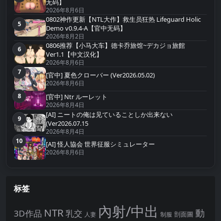
无码】
2026年8月6日
0802神作更新【NTL大作】救生员狂热 Lifeguard Holic
5
第5名
Demo v0.9.4-A【官中无码】
2026年8月2日
0806推荐【小马大车】德卡乔旅馆~デカジョ旅館
6
第6名
Ver1.1【中文汉化】
2026年8月6日
7
第7名
[官中] 夏色クローバー (Ver2026.05.02)
2026年8月6日
8
[官中] Ntr ルーレット
第8名
2026年8月4日
[AI] ニートの俺は见ていることしか出来ない
9
第9名
(Ver2026.07.15
2026年8月4日
10
第10名
[AI] 怪人協会 世界征服シミュレーター
2026年8月6日
标签
內射/中出
NTR
動
3D作品
乳交
剖面圖
人妻
制服