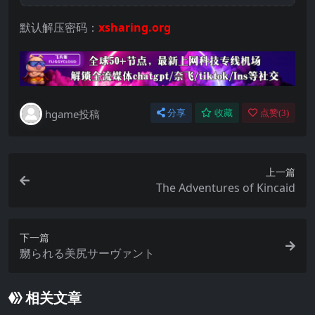
默认解压密码：
xsharing.org
hgame投稿
分享
收藏
点赞(
3
)
上一篇
The Adventures of Kincaid
下一篇
嬲られる美尻サーヴァント
相关文章