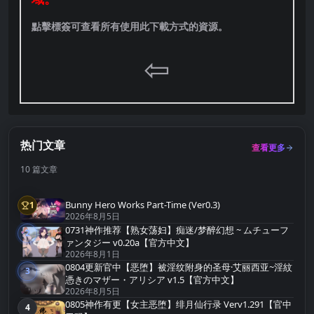
點擊標簽可查看所有使用此下載方式的資源。
⇦
热门文章
查看更多
10 篇文章
Bunny Hero Works Part-Time (Ver0.3)
1
第1名
2026年8月5日
0731神作推荐【熟女荡妇】痴迷/梦醉幻想 ~ ムチューフ
2
第2名
ァンタジー v0.20a【官方中文】
2026年8月1日
0804更新官中【恶堕】被淫纹附身的圣母·艾丽西亚~淫紋
3
第3名
憑きのマザー・アリシア v1.5【官方中文】
2026年8月5日
0805神作有更【女主恶堕】绯月仙行录 Verv1.291【官中
4
第4名