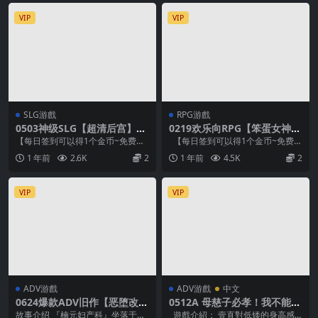
VIP
VIP
SLG游戲
RPG游戲
0503神级SLG【超清后宫】问
0219欢乐向RPG【笨蛋女神】
题大学~大学里的麻烦~Univer
恶灵退散！拜托了～！色神大
【每日签到可以得1个金币~免费兑
【每日签到可以得1个金币~免费兑
sity of Problems v1.6.5 Ext
人~ 悪霊退散!おねが～い!色神
换1个游戏】 ①把后缀名为.zip1改
换1个游戏】 ①把后缀名为.zip1改
1 年前
2.6K
2
1 年前
4.5K
2
ended【官中无码】
様【官中无码】
为zip和...
为zi...
VIP
VIP
ADV游戲
ADV游戲
中文
0624爆款ADV旧作【恶堕改
0512A 母慈子必孝！我不能永
造】110～妇产科 死刑犯 医院
遠當兒子！5 ～豐滿溫柔媽媽
故事介绍 『楠元妇产科』坐落于悠
遊戲介紹： 壹直對低矮的身高感