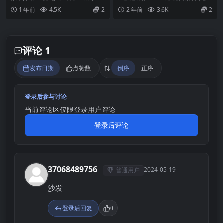
劫持~110～産婦人科 死刑囚
的溫暖擁抱 动态漢化（也可能
闲安静的住宅区中。 今天，护士们
到自卑感的主人公「小清水 想」。
1 年前
4.5K
2
2 年前
3.6K
2
病院ジャック+全回想【中文
需要转区）
依旧尽职尽责地接...
爲...
汉化】
评论 1
发布日期
点赞数
倒序
正序
登录后参与讨论
当前评论区仅限登录用户评论
登录后评论
37068489756
2024-05-19
普通用户
3
沙发
登录后回复
0