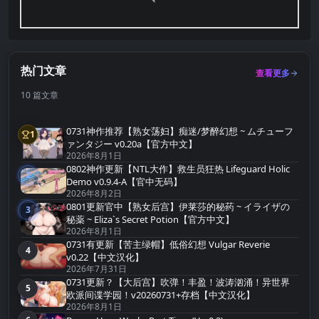
热门文章
查看更多
10 篇文章
0731神作推荐【熟女荡妇】痴迷/梦醉幻想 ~ ムチューフ
1
第1名
ァンタジー v0.20a【官方中文】
2026年8月1日
0802神作更新【NTL大作】救生员狂热 Lifeguard Holic
2
第2名
Demo v0.9.4-A【官中无码】
2026年8月2日
0801更新官中【熟女后宫】伊莱莎的秘药 ~ イライザの
3
第3名
秘薬 ~ Eliza`s Secret Potion【官方中文】
2026年8月1日
0731有更新【苦主绿帽】低俗幻想 Vulgar Reverie
4
第4名
v0.22【中文汉化】
2026年7月31日
0731更新？【大后宫】吹弹！丰盈！波涛汹涌！异世界
5
第5名
欧派间谍学园！v20260731+存档【中文汉化】
2026年8月1日