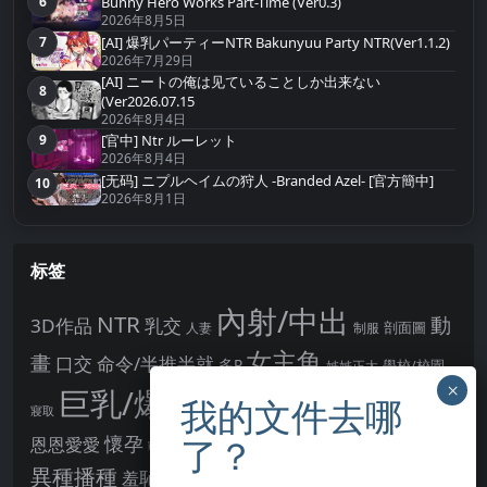
Bunny Hero Works Part-Time (Ver0.3)
6
第6名
2026年8月5日
[AI] 爆乳パーティーNTR Bakunyuu Party NTR(Ver1.1.2)
7
第7名
2026年7月29日
[AI] ニートの俺は见ていることしか出来ない
8
第8名
(Ver2026.07.15
2026年8月4日
9
[官中] Ntr ルーレット
第9名
2026年8月4日
[无码] ニプルヘイムの狩人 -Branded Azel- [官方簡中]
10
第10名
2026年8月1日
标签
內射/中出
NTR
動
3D作品
乳交
剖面圖
人妻
制服
女主角
畫
口交
命令/半推半就
多P
姊姊正太
學校/校園
巨乳/爆乳
幻想
強制播種
強制你播種
寢取
後宮
男主角
懷孕
恩恩愛愛
男性受
教育
拘束
暗示
沉淪快樂
戰鬥H
胸部/奶子
異種播種
羞辱
羞恥/恥辱
肛交
處女
著衣