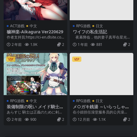
ACT游戲
中文
RPG游戲
日文
穢神楽-Aikagura Ver220629
ワイフの私生活記
作者支持頁:https://ci-en.dlsite.co
夜幕降临，他的妻子真琴在星光
m/creator/1...
下迟迟回家。 她的眼神温柔地藏着
2 年前
1.9K
2
1 年前
881
2
一个令人心动的...
VIP
VIP
RPG游戲
中文
RPG游戲
日文
装備制限の呪い メイド騎士ア
メ○ガキ銭湯 ～いらっしゃい
リシア (177MB RAR)
ませ！！～(ver2025.08.08)
あらすじ 騎士は正義のために剣を
在小妞担任澡堂服务员的公共澡堂
振るい、魔物や悪者から民を守る
里进行甜蜜的性爱！(※1) https://w
2 年前
900
2
12 月前
1.1K
2
ことを使命としてい...
ww...