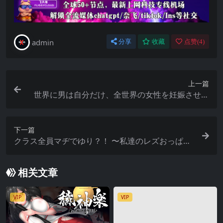
admin
分享
收藏
点赞(
4
)
上一篇
世界に男は自分だけ、全世界の女性を妊娠させて
人類を救え！ 〜ザーメンキャラバン認定ソフト〜
【Windows10対応版】
下一篇
クラス全員マヂでゆり？！ 〜私達のレズおっぱい
は貴女のモノ・女子全員潮吹き計画〜 DL版
相关文章
VIP
VIP