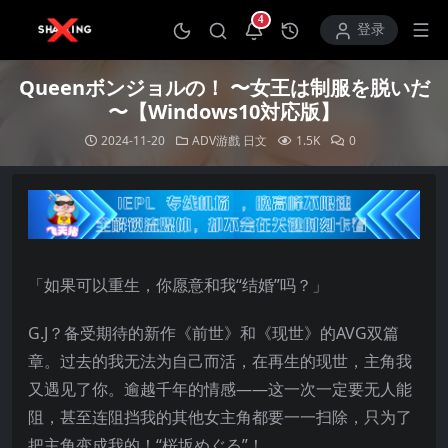
4
打开通知中心
登录
Queenボンジョルの！ 〜女王は制服を脱いだ
〜【Windows10対応版】
2024-11-20
ADV游戲
日文
1.5K
0
「如果可以重生，你愿意和我“结婚”吗？」
G.J？备受期待的新作《前世》和《现世》的AVG双篇
章。过去的我无法为自己而活，在再生的现世，主角我
又遇见了你。逾越千年的情感——这一次一定要无人能
阻，甚至连阻挡我的其他女主角都要一一扫除，只为了
把主角变成我的！“桜坂めぐる”！