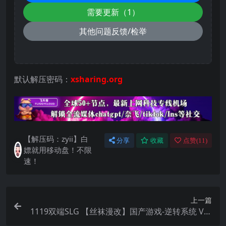
需要更新（1）
其他问题反馈/检举
默认解压密码：
xsharing.org
【解压码：zyii】白
分享
收藏
点赞(
11
)
嫖就用移动盘！不限
速！
上一篇
1119双端SLG 【丝袜漫改】国产游戏-逆转系统 Ver
1.0 中文