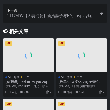
下一篇
1117ADV【人妻纯爱】新婚妻子与H的cosplay玩法
～こすつま ～新妻とエッチなコスプレレッスン～
中文
相关文章
VIP
VIP
SLG游戲
日文
SLG游戲
中文
[AI翻译] Red Brim [v0.24]
[欧美SLG/汉化/2D] 米德尔敦
的秘密 Secrets of Middleto
欢迎来到 Red Brim，这是一款令人
欢迎来到《米德尔顿的秘密》，这
wn [v0.15]
兴奋、身临其境的情色游戏，采用
款游戏的灵感源自 F95 Zone 上许
1 年前
689
2
10 月前
1.6K
2
了约会模拟...
多“手机游...
VIP
VIP