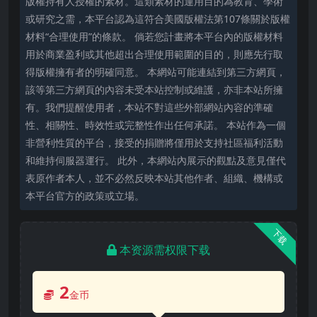
版權持有人授權的素材。這類素材的運用目的為教育、學術
或研究之需，本平台認為這符合美國版權法第107條關於版權
材料“合理使用”的條款。 倘若您計畫將本平台內的版權材料
用於商業盈利或其他超出合理使用範圍的目的，則應先行取
得版權擁有者的明確同意。 本網站可能連結到第三方網頁，
該等第三方網頁的內容未受本站控制或維護，亦非本站所擁
有。我們提醒使用者，本站不對這些外部網站內容的準確
性、相關性、時效性或完整性作出任何承諾。 本站作為一個
非營利性質的平台，接受的捐贈將僅用於支持社區福利活動
和維持伺服器運行。 此外，本網站內展示的觀點及意見僅代
表原作者本人，並不必然反映本站其他作者、組織、機構或
本平台官方的政策或立場。
下载
本资源需权限下载
2
金币