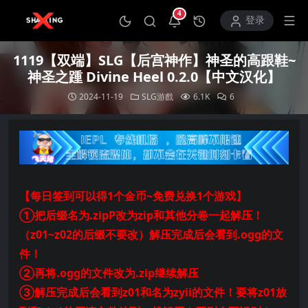
4
打开通知中心
登录
1119【双端】SLG【后宫神作】神圣的高跟鞋~
神圣之踵 Divine Heel 0.2.0【中文汉化】
2024-11-19
SLG游戲
6.1K
6
【每日签到可以得1个金币~免费兑换1个游戏】
①把后缀名为.zipP改为zip和其他分卷一起解压！
（z01~z02的后缀不要改）解压完成后会看到.ogg的文
件！
②再将.ogg的文件改为.zip继续解压
③解压完成后会看到z01和名为zyii的文件！要将z01放