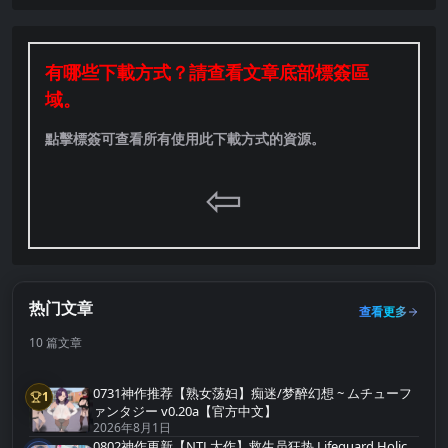
有哪些下載方式？請查看文章底部標簽區
域。
點擊標簽可查看所有使用此下載方式的資源。
⇦
热门文章
查看更多
10 篇文章
0731神作推荐【熟女荡妇】痴迷/梦醉幻想 ~ ムチューフ
1
第1名
ァンタジー v0.20a【官方中文】
2026年8月1日
0802神作更新【NTL大作】救生员狂热 Lifeguard Holic