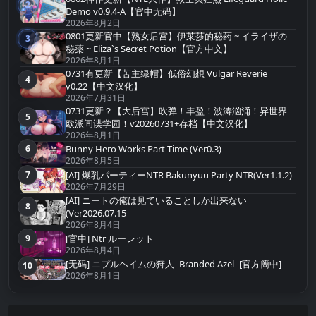
2
第2名
Demo v0.9.4-A【官中无码】
2026年8月2日
0801更新官中【熟女后宫】伊莱莎的秘药 ~ イライザの
3
第3名
秘薬 ~ Eliza`s Secret Potion【官方中文】
2026年8月1日
0731有更新【苦主绿帽】低俗幻想 Vulgar Reverie
4
第4名
v0.22【中文汉化】
2026年7月31日
0731更新？【大后宫】吹弹！丰盈！波涛汹涌！异世界
5
第5名
欧派间谍学园！v20260731+存档【中文汉化】
2026年8月1日
Bunny Hero Works Part-Time (Ver0.3)
6
第6名
2026年8月5日
[AI] 爆乳パーティーNTR Bakunyuu Party NTR(Ver1.1.2)
7
第7名
2026年7月29日
[AI] ニートの俺は见ていることしか出来ない
8
第8名
(Ver2026.07.15
2026年8月4日
9
[官中] Ntr ルーレット
第9名
2026年8月4日
[无码] ニプルヘイムの狩人 -Branded Azel- [官方簡中]
10
第10名
2026年8月1日