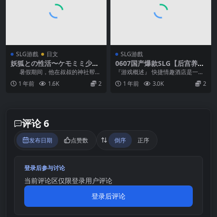
SLG游戲
日文
SLG游戲
妖狐との性活〜ケモミミ少女
0607国产爆款SLG【后宫养
孕ませ蜜月日記〜
成】快捷情趣酒店 Quickie: A
暑假期间，他在叔叔的神社帮忙
『游戏概述』 快捷情趣酒店是一段
Love Hotel Story v1.0 正式
时发现一只...
关于爱与欲望的故事 ♥ 游戏通过八
1 年前
1.6K
2
1 年前
3.0K
2
版(完结？！)【官中无码】
段不同的恋情主...
评论 6
发布日期
点赞数
倒序
正序
登录后参与讨论
当前评论区仅限登录用户评论
登录后评论