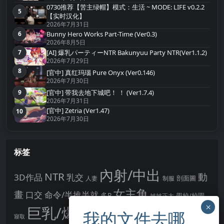
0730推荐【苦主绿帽】模式：生活 ~ MODE: LIFE v0.2.2
5
第5名
【实时汉化】
2026年7月31日
Bunny Hero Works Part-Time (Ver0.3)
6
第6名
2026年8月5日
[AI] 爆乳パーティーNTR Bakunyuu Party NTR(Ver1.1.2)
7
第7名
2026年7月29日
8
[官中] 真红玛瑙 Pure Onyx (Ver0.146)
第8名
2026年7月30日
[官中] 带我去地下城吧！ ！ (Ver1.7.4)
9
第9名
2026年7月31日
[官中] Zetria (Ver1.47)
10
第10名
2026年7月30日
标签
內射/中出
NTR
動
3D作品
乳交
剖面圖
人妻
制服
女主角
畫
口交
命令/半推半就
多P
姊姊正太
學校/校園
巨乳/爆乳
幻想
強制播種
強制你播種
寢取
後宮