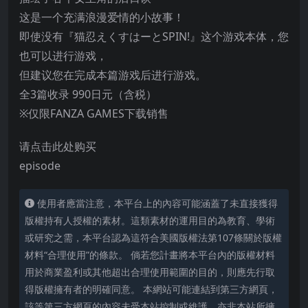
这是一个充满浪漫爱情的小故事！
即使没有『猫忍えくすはーとSPIN!』这个游戏本体，您
也可以进行游戏，
但建议您在完成本篇游戏后进行游戏。
全3篇收录 990日元（含税）
※仅限FANZA GAMES下载销售
请点击此处购买
episode
使用者應當注意，本平台上的內容可能涵蓋了未直接獲得
版權持有人授權的素材。這類素材的運用目的為教育、學術
或研究之需，本平台認為這符合美國版權法第107條關於版權
材料“合理使用”的條款。 倘若您計畫將本平台內的版權材料
用於商業盈利或其他超出合理使用範圍的目的，則應先行取
得版權擁有者的明確同意。 本網站可能連結到第三方網頁，
該等第三方網頁的內容未受本站控制或維護，亦非本站所擁