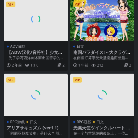
VIP
VIP
ADV游戲
日文
【ADV/汉化/音符社】少女之
南国パラダイス!～大クラゲ伝
剑与秘密的协奏曲【6.3G】
説!? Ver1.03
为了学习西洋剑术而出国留学的
在南國打算享受天堂樂趣而登船的
“空木日向”，在时隔一年再次踏进的
瑠音和華音， 然而！卻被大水母捉
2 年前
1.1K
2
1 年前
212
2
机场...
住，不僅被侵犯還被...
VIP
VIP
RPG游戲
日文
RPG游戲
日文
アリアサキュズム (ver1.1)
光凛天使ツインクルハート (v
er2025.07.24)
「阿丽亚魅魔节奏」是什么？ 就是
在一个与世隔绝的孤岛上，一位护
在性奴隶的契约正式签订之前的10
士系变身女主角遭到一群岛民和怪