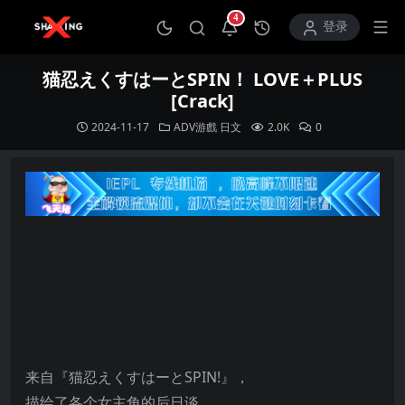
4
打开通知中心
登录
猫忍えくすはーとSPIN！ LOVE＋PLUS
[Crack]
2024-11-17
ADV游戲
日文
2.0K
0
来自『猫忍えくすはーとSPIN!』，
描绘了各个女主角的后日谈