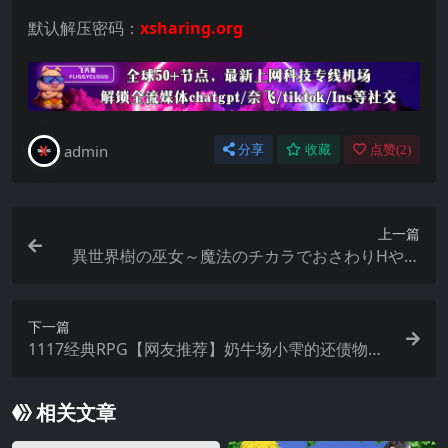
默认解压密码：
xsharing.org
admin
分享
收藏
点赞(
2
)
上一篇
異世界樹の巫女～魔法のチカラでおさわりHやり
たい放題～
下一篇
1117经典RPG【网友推荐】奶牛场小雫的还债物语
~どろっぷふぁくとりー中文汉化【模拟器可用】
相关文章