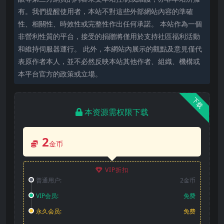
有。我們提醒使用者，本站不對這些外部網站內容的準確
性、相關性、時效性或完整性作出任何承諾。 本站作為一個
非營利性質的平台，接受的捐贈將僅用於支持社區福利活動
和維持伺服器運行。 此外，本網站內展示的觀點及意見僅代
表原作者本人，並不必然反映本站其他作者、組織、機構或
本平台官方的政策或立場。
下载
本资源需权限下载
2
金币
VIP折扣
普通用户:
2金币
VIP会员:
免费
永久会员:
免费