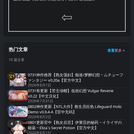
⇦
热门文章
查看更多
10 篇文章
0731神作推荐【熟女荡妇】痴迷/梦醉幻想 ~ ムチューフ
1
第1名
ァンタジー v0.20a【官方中文】
2026年8月1日
0731有更新【苦主绿帽】低俗幻想 Vulgar Reverie
2
第2名
v0.22【中文汉化】
2026年7月31日
0802神作更新【NTL大作】救生员狂热 Lifeguard Holic
3
第3名
Demo v0.9.4-A【官中无码】
2026年8月2日
0801更新官中【熟女后宫】伊莱莎的秘药 ~ イライザの
4
第4名
秘薬 ~ Eliza`s Secret Potion【官方中文】
2026年8月1日