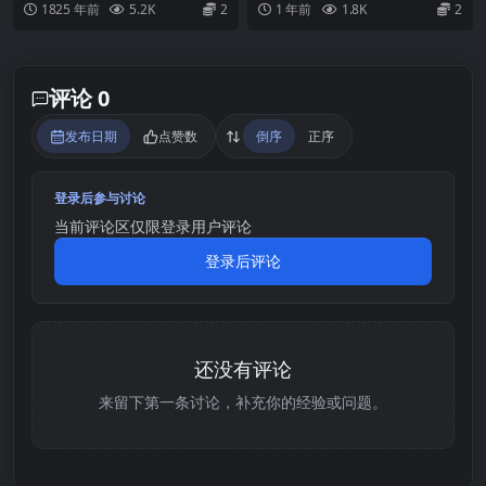
1825 年前
5.2K
2
1 年前
1.8K
2
天里， 与魅魔进...
物的袭击！ 战斗中的...
评论 0
发布日期
点赞数
倒序
正序
登录后参与讨论
当前评论区仅限登录用户评论
登录后评论
还没有评论
来留下第一条讨论，补充你的经验或问题。