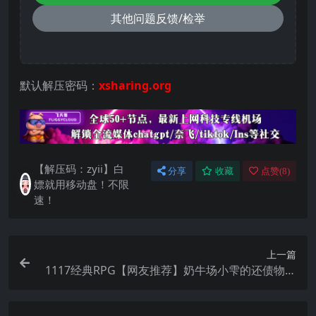
其他问题反馈/检举
默认解压密码：
xsharing.org
【解压码：zyii】白
分享
收藏
点赞(
8
)
嫖就用移动盘！不限
速！
上一篇
1117经典RPG【网友推荐】奶牛场小雫的还债物语
~どろっぷふぁくとりー中文汉化【模拟器可用】