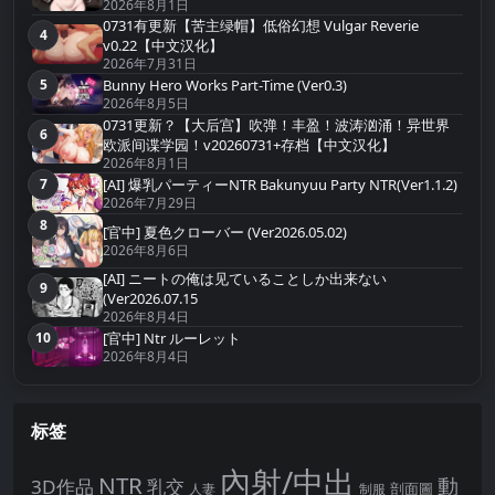
2026年8月1日
0731有更新【苦主绿帽】低俗幻想 Vulgar Reverie
4
第4名
v0.22【中文汉化】
2026年7月31日
Bunny Hero Works Part-Time (Ver0.3)
5
第5名
2026年8月5日
0731更新？【大后宫】吹弹！丰盈！波涛汹涌！异世界
6
第6名
欧派间谍学园！v20260731+存档【中文汉化】
2026年8月1日
[AI] 爆乳パーティーNTR Bakunyuu Party NTR(Ver1.1.2)
7
第7名
2026年7月29日
8
第8名
[官中] 夏色クローバー (Ver2026.05.02)
2026年8月6日
[AI] ニートの俺は见ていることしか出来ない
9
第9名
(Ver2026.07.15
2026年8月4日
10
[官中] Ntr ルーレット
第10名
2026年8月4日
标签
內射/中出
NTR
動
3D作品
乳交
剖面圖
人妻
制服