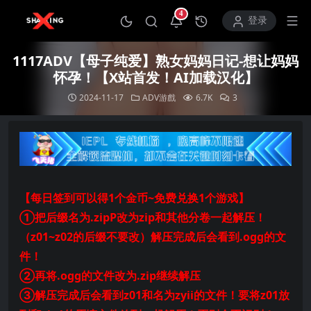
4
打开通知中心
登录
1117ADV【母子纯爱】熟女妈妈日记-想让妈妈
怀孕！【X站首发！AI加载汉化】
2024-11-17
ADV游戲
6.7K
3
【每日签到可以得1个金币~免费兑换1个游戏】
①把后缀名为.zipP改为zip和其他分卷一起解压！
（z01~z02的后缀不要改）解压完成后会看到.ogg的文
件！
②再将.ogg的文件改为.zip继续解压
③解压完成后会看到z01和名为zyii的文件！要将z01放