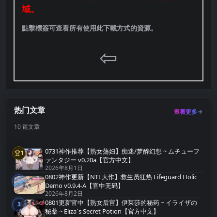
域。
點擊標簽可查看所有使用此下載方式的資源。
⇦
热门文章
查看更多
10 篇文章
0731神作推荐【熟女荡妇】痴迷/梦醉幻想 ~ ムチューフ
1
第1名
ァンタジー v0.20a【官方中文】
2026年8月1日
0802神作更新【NTL大作】救生员狂热 Lifeguard Holic
2
第2名
Demo v0.9.4-A【官中无码】
2026年8月2日
0801更新官中【熟女后宫】伊莱莎的秘药 ~ イライザの
3
第3名
秘薬 ~ Eliza`s Secret Potion【官方中文】