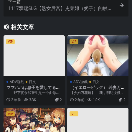
下一篇
1117双端SLG【熟女后宫】史莱姆（奶子）的触
感！牛奶触觉-Milky Touch 最终完美版-中文（补）
相关文章
VIP
VIP
ADV游戲
日文
ADV游戲
日文
ママハハは息子を愛してる！
（イエローピッグ） 若妻万華
2 ～ママがぜーんぶ教えてあ
鏡
野下优奈和智生是一个由母...
【少妇万花镜】 「我，明明没做坏
げる♪優奈ママの甘やかし射
事…」一切都始于被无端指控的顺
2 年前
3.3K
2
2 年前
1.9K
2
精性活～
助。彻底追问一个年...
VIP
VIP