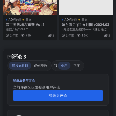
ADV游戲
日文
ADV游戲
日文
異世界酒場六重奏 Vol.1
妹と過ごす1ヵ月間 v2024.03
遊戲介紹:Steam
3月遊戲更新概覽——《妹と過ごす
1ヵ月間》的新篇章 今天我將為大
2 年前
716
2
2 年前
1.6K
2
家帶來成人遊戲《...
评论 3
发布日期
点赞数
倒序
正序
登录后参与讨论
当前评论区仅限登录用户评论
登录后评论