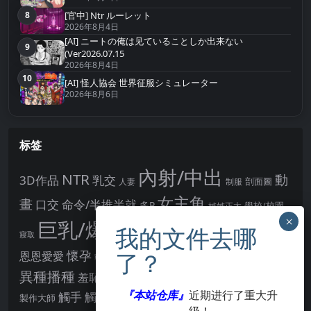
8
[官中] Ntr ルーレット
第8名
2026年8月4日
[AI] ニートの俺は见ていることしか出来ない
9
第9名
(Ver2026.07.15
2026年8月4日
10
第10名
[AI] 怪人協会 世界征服シミュレーター
2026年8月6日
标签
內射/中出
NTR
動
3D作品
乳交
剖面圖
人妻
制服
女主角
畫
口交
命令/半推半就
多P
姊姊正太
學校/校園
巨乳/爆乳
幻想
強制播種
強制你播種
寢取
後宮
男主角
懷孕
恩恩愛愛
男性受
教育
拘束
暗示
沉淪快樂
戰鬥H
胸部/奶子
異種播種
羞辱
羞恥/恥辱
肛交
處女
著衣
『本站仓库』
近期进行了重大升
點陣圖
觸手
觸摸
酪梨
製作大師
露出
阿黑顏
賣春/援交
輪流播種