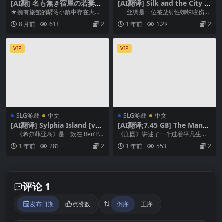
[AI翻] 名も無き宿屋の若妻物
[AI翻译] Silk and the City of
語～浮気と純愛のカクテルRP
Seduction [v2.32]
★擁有旅館的驛站小鎮中存在大量
丝绸是一位被放射性蜘蛛咬伤后
G Ver1.11 [簡中]
出軌事件 住客、供貨商、小鎮少
获得超能力的女性，她...
8 月前
613
2
1 年前
1.2K
2
年…可出軌人數超過1...
VIP
VIP
SLG游戲
中文
SLG游戲
中文
[AI翻译] Sylphia Island [v0.
[AI翻译;7.45 GB] The Manor
3a]
[v0.5.0]
《希尔菲亚岛》是一款在 Ren’Py
《庄园》讲述了一个过着平凡生活
平台上开发的...
的年轻人，在揭开自己父母的真相
1 年前
281
2
1 年前
553
2
后，生活发生了突变。...
评论 1
发布日期
点赞数
倒序
正序