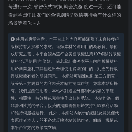
每进行一次”睿智仪式”时间就会流逝,度过一天。还可能
看到学园中朋友们的色情剧情!? 敬请期待会有什么样的
场景等着你～♪
使用者應當注意，本平台上的內容可能涵蓋了未直接獲得
版權持有人授權的素材。這類素材的運用目的為教育、學術
或研究之需，本平台認為這符合美國版權法第107條關於版權
材料“合理使用”的條款。 倘若您計畫將本平台內的版權材料
用於商業盈利或其他超出合理使用範圍的目的，則應先行取
得版權擁有者的明確同意。 本網站可能連結到第三方網頁，
該等第三方網頁的內容未受本站控制或維護，亦非本站所擁
有。我們提醒使用者，本站不對這些外部網站內容的準確
性、相關性、時效性或完整性作出任何承諾。 本站作為一個
非營利性質的平台，接受的捐贈將僅用於支持社區福利活動
和維持伺服器運行。 此外，本網站內展示的觀點及意見僅代
表原作者本人，並不必然反映本站其他作者、組織、機構或
本平台官方的政策或立場。