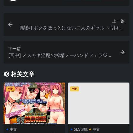
上一篇
[精翻] ボクをほっとけない二人のギャル ～阴キャ
のオタクがムチムチドスケベギャルとエロ三昧の
日々を送るまで～ (Ver2024.11.29)
下一篇
[官中] メスガキ淫魔の搾精ノーハンドフェラ♡シ
ミュレーター (Ver2026.07.08)
相关文章
VIP
VIP
中文
SLG游戲
中文