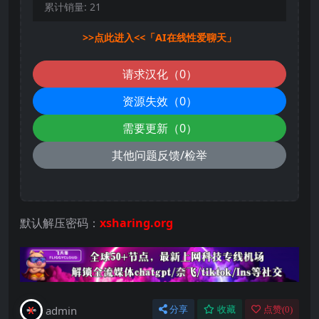
累计销量:
21
>>点此进入<<「AI在线性爱聊天」
请求汉化（0）
资源失效（0）
需要更新（0）
其他问题反馈/检举
默认解压密码：
xsharing.org
admin
分享
收藏
点赞(
0
)