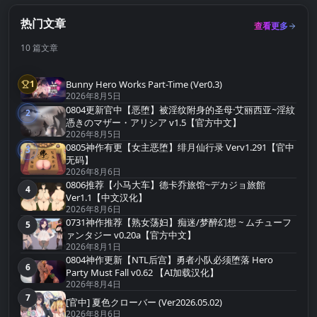
热门文章
查看更多
10 篇文章
Bunny Hero Works Part-Time (Ver0.3)
1
第1名
2026年8月5日
0804更新官中【恶堕】被淫纹附身的圣母·艾丽西亚~淫紋
2
第2名
憑きのマザー・アリシア v1.5【官方中文】
2026年8月5日
0805神作有更【女主恶堕】绯月仙行录 Verv1.291【官中
3
第3名
无码】
2026年8月6日
0806推荐【小马大车】德卡乔旅馆~デカジョ旅館
4
第4名
Ver1.1【中文汉化】
2026年8月6日
0731神作推荐【熟女荡妇】痴迷/梦醉幻想 ~ ムチューフ
5
第5名
ァンタジー v0.20a【官方中文】
2026年8月1日
0804神作更新【NTL后宫】勇者小队必须堕落 Hero
6
第6名
Party Must Fall v0.62 【AI加载汉化】
2026年8月4日
7
第7名
[官中] 夏色クローバー (Ver2026.05.02)
2026年8月6日