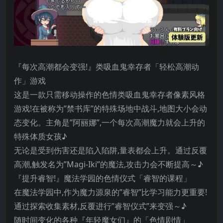
『每次高潮都会变强!』类吸血鬼幸存者「轻松高潮动
作」游戏
这是一款只需移动操作的色情类吸血鬼幸存者像素风格
游戏!在被称为”禁书库”的特殊场地中战斗,地图大小会动
态变化。主角是”阿丽娜”,一个每次高潮魔力就会上升的
特殊体质女孩♪
无论是受到伤害还是陷入陷阱,量表都会上升。通过反覆
高潮,触发名为”Magi-Iki”的魔法,攻击力会不断提高～♪
『提升睿智!』魔法学园的色情仪式「睿智的课程」
在魔法学园中,作为魔力源泉的”睿智”比学习能力更重要!
通过探索收集素材,反覆进行”睿智仪式”来变强～♪
随时间变化的各种『年轻魔女们』的「色情剧情」