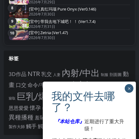
2026年7月29日
8
[官中] 真红玛瑙 Pure Onyx (Ver0.146)
第8名
2026年7月30日
[官中] 带我去地下城吧！ ！ (Ver1.7.4)
9
第9名
2026年7月31日
[官中] Zetria (Ver1.47)
10
第10名
2026年7月30日
标签
內射/中出
NTR
動
3D作品
乳交
剖面圖
人妻
制服
女主角
畫
口交
命令/半推半就
多P
姊姊正太
學校/校園
巨乳/爆乳
幻想
強制播種
強制你播種
寢取
後宮
男主角
懷孕
恩恩愛愛
男性受
教育
拘束
暗示
沉淪快樂
戰鬥H
胸部/奶子
異種播種
羞辱
羞恥/恥辱
肛交
處女
著衣
『本站仓库』
近期进行了重大升
點陣圖
觸手
觸摸
酪梨
製作大師
露出
阿黑顏
賣春/援交
輪流播種
级！