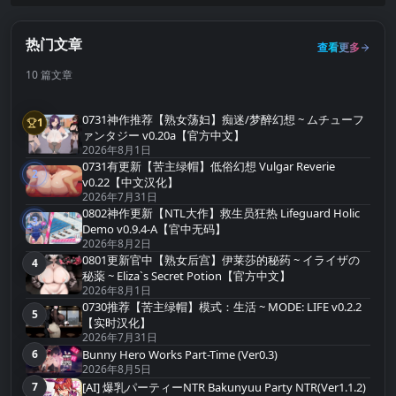
热门文章
查看更多
10 篇文章
0731神作推荐【熟女荡妇】痴迷/梦醉幻想 ~ ムチューフ
1
第1名
ァンタジー v0.20a【官方中文】
2026年8月1日
0731有更新【苦主绿帽】低俗幻想 Vulgar Reverie
2
第2名
v0.22【中文汉化】
2026年7月31日
0802神作更新【NTL大作】救生员狂热 Lifeguard Holic
3
第3名
Demo v0.9.4-A【官中无码】
2026年8月2日
0801更新官中【熟女后宫】伊莱莎的秘药 ~ イライザの
4
第4名
秘薬 ~ Eliza`s Secret Potion【官方中文】
2026年8月1日
0730推荐【苦主绿帽】模式：生活 ~ MODE: LIFE v0.2.2
5
第5名
【实时汉化】
2026年7月31日
Bunny Hero Works Part-Time (Ver0.3)
6
第6名
2026年8月5日
[AI] 爆乳パーティーNTR Bakunyuu Party NTR(Ver1.1.2)
7
第7名