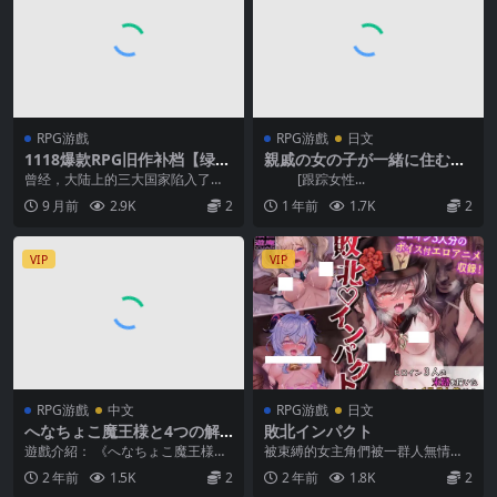
RPG游戲
RPG游戲
日文
1118爆款RPG旧作补档【绿帽
親戚の女の子が一緒に住むこ
恶堕】弥赛亚骑士团（真实的
とになったら…(ver2025.2.1
曾经，大陆上的三大国家陷入了残
[跟踪女性...
答案） ナイツ・オブ・メサイ
6)
酷的乱战当中，他们都想要消灭另
9 月前
2.9K
2
1 年前
1.7K
2
ア【真実の答え】 Ver1.0.2
外两个对手，让自己的...
【官中无码】
VIP
VIP
RPG游戲
中文
RPG游戲
日文
へなちょこ魔王様と4つの解
敗北インパクト
呪石 AI翻中文
遊戲介紹： 《へなちょこ魔王様と
被束縛的女主角們被一群人無情地
4つの解呪石》是一款揉合了角色扮
侵犯至極限！ 迴響的嬌聲，不期而
2 年前
1.5K
2
2 年前
1.8K
2
演與動作要素的成...
至的高潮， 無論她...