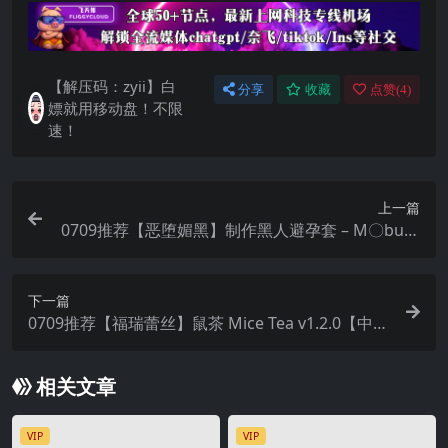
【解压码：zyii】白
分享
收藏
点赞(
4
)
嫖就用移动盘！不限
速！
上一篇
0709推荐【恶堕媚黑】制作黑人避孕套 – M〇bu桑
~ 黒人コンドーム制作ムスブさん【AI加载汉化】
下一篇
0709推荐【福瑞蕾丝】鼠茶 Mice Tea v1.2.0【中文
汉化】
相关文章
VIP
VIP