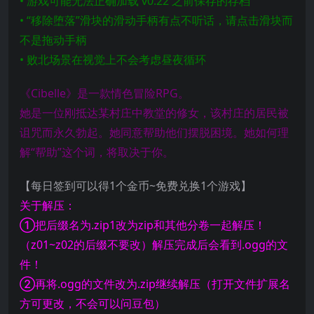
• 游戏可能无法正确加载 v0.22 之前保存的存档
• “移除堕落”滑块的滑动手柄有点不听话，请点击滑块而
不是拖动手柄
• 败北场景在视觉上不会考虑昼夜循环
《Cibelle》是一款情色冒险RPG。
她是一位刚抵达某村庄中教堂的修女，该村庄的居民被
诅咒而永久勃起。她同意帮助他们摆脱困境。她如何理
解“帮助”这个词，将取决于你。
【每日签到可以得1个金币~免费兑换1个游戏】
关于解压：
①把后缀名为.zip1改为zip和其他分卷一起解压！
（z01~z02的后缀不要改）解压完成后会看到.ogg的文
件！
②再将.ogg的文件改为.zip继续解压（打开文件扩展名
方可更改，不会可以问豆包）