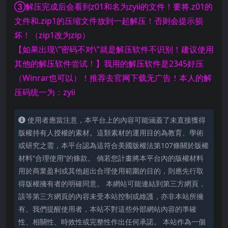
③解压完成后会看到z01和名为zyii的文件！要将.z01的
文件和.zip1的压缩文件放到一起解压！否则会提示损
坏！（zip1改为zip）
【如果出现\”密码不对\”就是解压软件不识别！建议使用
其他的解压软件尝试！】我用的解压软件是2345好压
（Winrar也可以）！推荐去官网下载无广告！本人的解
压码统一为：zyii
使用者應當注意，本平台上的內容可能涵蓋了未直接獲得
版權持有人授權的素材。這類素材的運用目的為教育、學術
或研究之需，本平台認為這符合美國版權法第107條關於版權
材料“合理使用”的條款。 倘若您計畫將本平台內的版權材料
用於商業盈利或其他超出合理使用範圍的目的，則應先行取
得版權擁有者的明確同意。 本網站可能連結到第三方網頁，
該等第三方網頁的內容未受本站控制或維護，亦非本站所擁
有。我們提醒使用者，本站不對這些外部網站內容的準確
性、相關性、時效性或完整性作出任何承諾。 本站作為一個