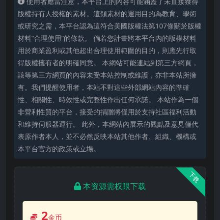
使用者應當注意，本平台上的內容可能涵蓋了未直接獲得
版權持有人授權的素材。這類素材的運用目的為教育、學術
或研究之需，本平台認為這符合美國版權法第107條關於版權
材料“合理使用”的條款。 倘若您計畫將本平台內的版權材料
用於商業盈利或其他超出合理使用範圍的目的，則應先行取
得版權擁有者的明確同意。 本網站可能連結到第三方網頁，
該等第三方網頁的內容未受本站控制或維護，亦非本站所擁
有。我們提醒使用者，本站不對這些外部網站內容的準確
性、相關性、時效性或完整性作出任何承諾。 本站作為一個
非營利性質的平台，接受的捐贈將僅用於支持社區福利活動
和維持伺服器運行。 此外，本網站內展示的觀點及意見僅代
表原作者本人，並不必然反映本站其他作者、組織、機構或
本平台官方的政策或立場。
下载
本资源需权限下载
2
金币