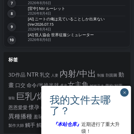
2026年8月6日
7
第7名
[官中] Ntr ルーレット
2026年8月4日
8
第8名
[AI] ニートの俺は见ていることしか出来ない
(Ver2026.07.15
9
第9名
2026年8月4日
[AI] 怪人協会 世界征服シミュレーター
2026年8月6日
10
第10名
标签
內射/中出
NTR
動
3D作品
乳交
剖面圖
人妻
制服
女主角
畫
口交
命令/半推半就
多P
姊姊正太
學校/校園
巨乳/爆乳
幻想
強制播種
強制你播種
寢取
後宮
男主角
懷孕
恩恩愛愛
男性受
教育
拘束
暗示
沉淪快樂
戰鬥H
胸部/奶子
異種播種
羞辱
羞恥/恥辱
肛交
處女
著衣
『本站仓库』
近期进行了重大升
點陣圖
觸手
觸摸
酪梨
製作大師
露出
阿黑顏
賣春/援交
輪流播種
级！