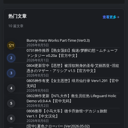
热门文章
查看更多
10 篇文章
Bunny Hero Works Part-Time (Ver0.3)
2026年8月5日
1
第1名
0731神作推荐【熟女荡妇】痴迷/梦醉幻想 ~ ムチューフ
ァンタジー v0.20a【官方中文】
2
第2名
2026年8月1日
0804更新官中【恶堕】被淫纹附身的圣母·艾丽西亚~淫紋
憑きのマザー・アリシア v1.5【官方中文】
3
第3名
2026年8月5日
0805神作有更【女主恶堕】绯月仙行录 Verv1.291【官中
无码】
4
第4名
2026年8月6日
0802神作更新【NTL大作】救生员狂热 Lifeguard Holic
Demo v0.9.4-A【官中无码】
5
第5名
2026年8月2日
0806推荐【小马大车】德卡乔旅馆~デカジョ旅館
Ver1.1【中文汉化】
6
第6名
2026年8月6日
[官中] 夏色クローバー (Ver2026.05.02)