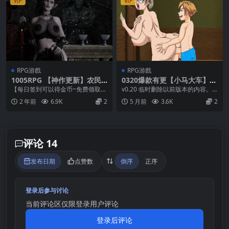
VIP
VIP
RPG游戲
RPG游戲
1005RPG 【神作更新】农民
0320爆款有更【小马大车】熟
的追求 Peasant’s Quest-v3.
女岛 The Island of Milfs ver
【每日签到可以得金币~免费领取游
v0.20 临时删除以前版本的内容。 >
55 【AI加载汉化】
0.2【AI加载汉化】
戏】 在线解压导致的失效不补！~
力学； -增加了希拉里的任务。 -...
2 年前
6.9K
2
5 月前
3.6K
2
补得话有偿~1米...
评论 14
发布日期
点赞数
倒序
正序
登录后参与讨论
当前评论区仅限登录用户评论
登录后评论