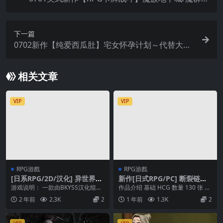
牢 ~ Demonherd Dungeon v1.0.0【AI加载汉化】
下一篇
0702新作【纯爱西瓜肚】宅女怀孕计划～代替大小
姐抱我！お屋敷メイド妊娠計画【AI加载汉化】
相关文章
VIP
VIP
RPG游戲
RPG游戲
[日系RPG/2D/汉化] 异世界悠
新作[日式RPG/PC] 断裂链接
闲后宫村 異世界【安卓直装】
ver1.00c 机翻版 [2.20G]
游戏说明： 一款由BKYSS汉化组汉
作品介绍 基础 HCG 数量 130 张 H
化的日系RPG， 一款生存探索后宫
场景超过 100 个 本社团最大容...
2 年前
2.3K
2
1 年前
1.3K
2
类型的角色...