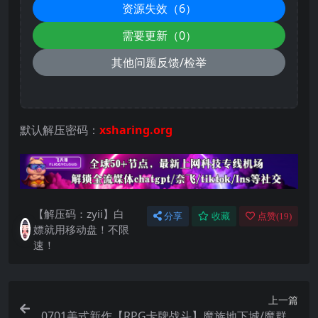
资源失效（6）
需要更新（0）
其他问题反馈/检举
默认解压密码：
xsharing.org
【解压码：zyii】白
分享
收藏
点赞(
19
)
嫖就用移动盘！不限
速！
上一篇
0701美式新作【RPG卡牌战斗】魔族地下城/魔群地