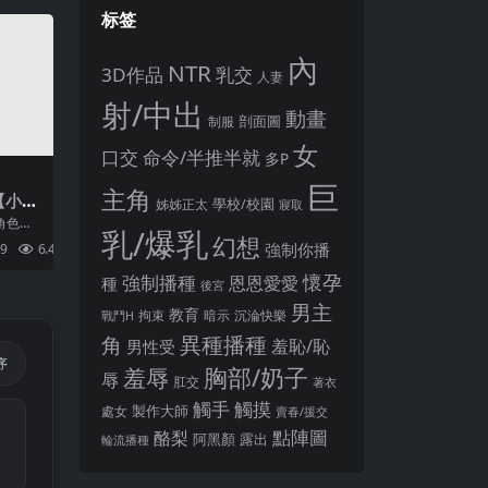
标签
內
NTR
3D作品
乳交
人妻
射/中出
動畫
剖面圖
制服
女
口交
命令/半推半就
多P
巨
主角
【小马
姊姊正太
學校/校園
寢取
：僵
增角色：
乳/爆乳
t 2:
e...
幻想
強制你播
9
6.4K
2
.1【AI
懷孕
強制播種
恩恩愛愛
種
後宮
男主
教育
拘束
暗示
沉淪快樂
戰鬥H
異種播種
角
羞恥/恥
男性受
序
胸部/奶子
羞辱
辱
肛交
著衣
觸手
觸摸
製作大師
處女
賣春/援交
點陣圖
酪梨
露出
阿黑顏
輪流播種