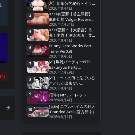
宫】伊莱莎的秘药 ~ イラ
性
2026年8月1日
イザの秘薬 ~ Eliza`s Secret
0731有更新【苦主绿帽】
Potion【官方中文】
4
第4名
低俗幻想 Vulgar Reverie
。
2026年7月31日
v0.22【中文汉化】
0731更新？【大后宫】吹
5
第5名
弹！丰盈！波涛汹涌！异
2026年8月1日
世界欧派间谍学园！
Bunny Hero Works Part-
v20260731+存档【中文汉
6
第6名
Time (Ver0.3)
化】
2026年8月5日
[AI] 爆乳パーティーNTR
7
第7名
Bakunyuu Party
2026年7月29日
NTR(Ver1.1.2)
13
)
[AI] ニートの俺は见ている
8
第8名
ことしか出来ない
2026年8月4日
(Ver2026.07.15
9
[官中] Ntr ルーレット
第9名
2026年8月4日
[无码] ニプルヘイムの狩人
10
第10名
-Branded Azel- [官方簡中]
2026年8月1日