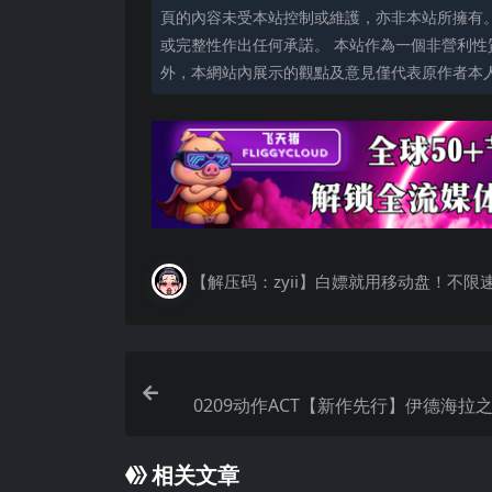
頁的內容未受本站控制或維護，亦非本站所擁有
或完整性作出任何承諾。 本站作為一個非營利性
外，本網站內展示的觀點及意見僅代表原作者本
【解压码：zyii】白嫖就用移动盘！不限
0209动作ACT【新作先行】伊德海拉
血：The Blood of Yidhra Ver0.3
相关文章