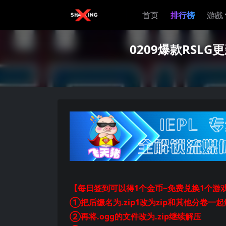
首页
排行榜
游戲
0209爆款RSLG更
【每日签到可以得1个金币~免费兑换1个游
①把后缀名为.zip1改为zip和其他分卷一
②再将.ogg的文件改为.zip继续解压