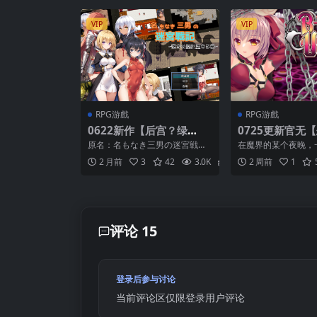
VIP
VIP
RPG游戲
RPG游戲
0622新作【后宫？绿
0725更新官无【
帽！】无名三男的迷宫战
号监狱 B-PRISO
原名：名もなき三男の迷宮戦記
在魔界的某个夜晚，
记〜堕落于谁人之臂的你~
AIN【官中无码
〜誰かの腕に堕ちる君 【故事简
入魔王城，本来是打
2 月前
3
42
3.0K
2
2 周前
1
介】 主人公（名字可更...
的，却意外解放了被封印
名もなき三男の迷宮戦記
v1.1【AI加载汉化】
评论 15
登录后参与讨论
当前评论区仅限登录用户评论