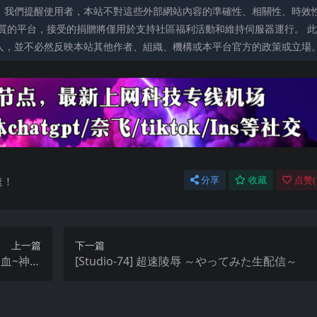
。我們提醒使用者，本站不對這些外部網站內容的準確性、相關性、時效
質的平台，接受的捐贈將僅用於支持社區福利活動和維持伺服器運行。 此
人，並不必然反映本站其他作者、組織、機構或本平台官方的政策或立場
速！
分享
收藏
点赞(
上一篇
下一篇
之血~神之
[Studio-74] 超速陵辱 ～やってみた生配信～
【官中无码】