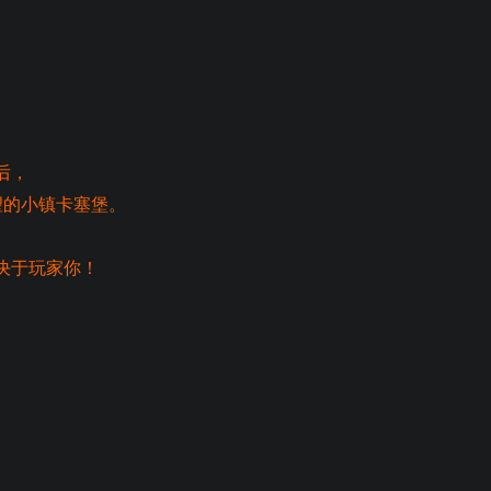
。
后，
望的小镇卡塞堡。
决于玩家你！