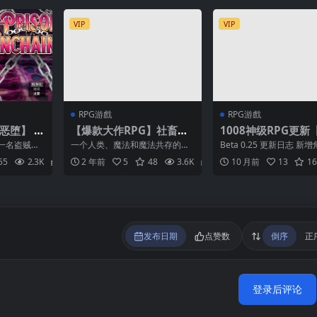
VIP
VIP
RPG游戲
RPG游戲
恶堕】 B
【爆款大作RPG】社畜魅
1008神级RPG更新
N UNCH
魔~被视为消耗品魅魔咲姬
大后宫】僵尸撤退 2
一名盗贼潜
一个人类、魔法和魔法共存的世
Beta 0.25 更新日志 新
】
的黑企业生存记【安卓joi
局 Zombie’s Retrea
算偷点财宝
界。 原本是人类的咲姬有一天变
考特妮·勒布朗（Courtney L
55
2.3K
2
2 年前
5
48
3.6K
2
10 月前
13
16
的...
成了魅魔。 因为人们普...
+PC云汉化】
Gridlocked v0.25
加载汉化】
发布日期
点赞数
倒序
正
登录后评论