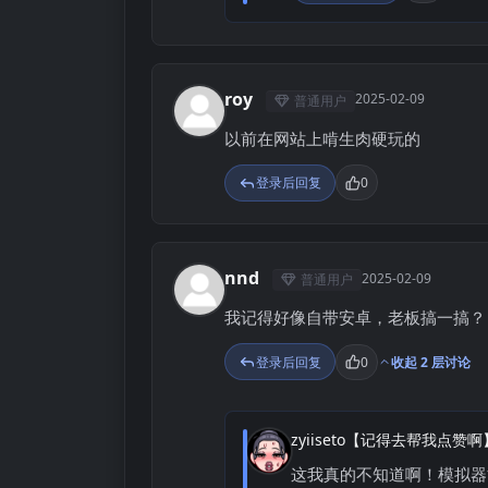
roy
2025-02-09
普通用户
R
以前在网站上啃生肉硬玩的
登录后回复
0
nnd
2025-02-09
普通用户
N
我记得好像自带安卓，老板搞一搞？
登录后回复
0
收起 2 层讨论
zyiiseto【记得去帮我点赞啊
Z
这我真的不知道啊！模拟器能