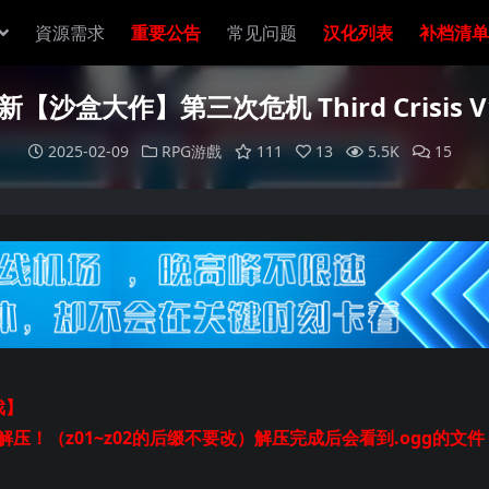
資源需求
重要公告
常见问题
汉化列表
补档清单
新【沙盒大作】第三次危机 Third Crisis
2025-02-09
RPG游戲
111
13
5.5K
15
戏】
起解压！（z01~z02的后缀不要改）解压完成后会看到.ogg的文件