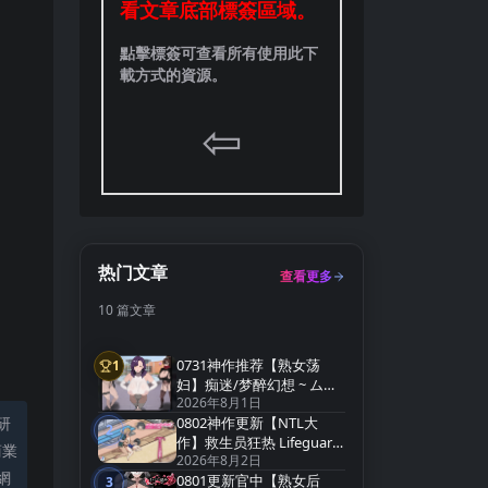
看文章底部標簽區域。
點擊標簽可查看所有使用此下
載方式的資源。
⇦
热门文章
查看更多
10 篇文章
0731神作推荐【熟女荡
1
第1名
妇】痴迷/梦醉幻想 ~ ムチ
2026年8月1日
ューファンタジー
研
0802神作更新【NTL大
v0.20a【官方中文】
2
第2名
作】救生员狂热 Lifeguard
商業
2026年8月2日
Holic Demo v0.9.4-A【官
網
0801更新官中【熟女后
中无码】
3
第3名