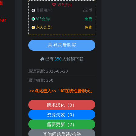
损
VIP折扣
普通用户:
2金币
VIP会员:
免费
ar
永久会员:
免费
登录后购买
已有
350
人解锁下载
最近更新:
2026-05-20
累计销量:
350
>>点此进入<<「AI在线性爱聊天」
请求汉化（0）
资源失效（0）
需要更新（2）
其他问题反馈/检举