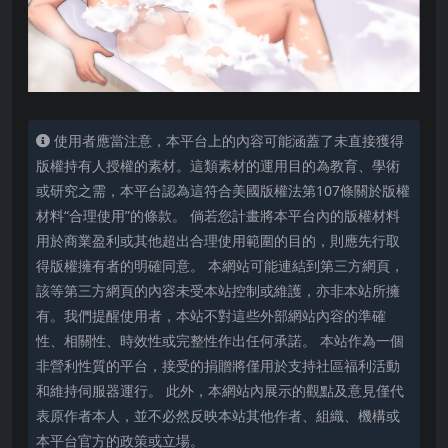
使用者應當注意，本平台上的內容可能涵蓋了未直接獲得
版權持有人授權的素材。這類素材的運用目的為教育、學術
或研究之需，本平台認為這符合美國版權法第107條關於版權
材料“合理使用”的條款。 倘若您計畫將本平台內的版權材料
用於商業盈利或其他超出合理使用範圍的目的，則應先行取
得版權擁有者的明確同意。 本網站可能連結到第三方網頁，
該等第三方網頁的內容未受本站控制或維護，亦非本站所擁
有。我們提醒使用者，本站不對這些外部網站內容的準確
性、相關性、時效性或完整性作出任何承諾。 本站作為一個
非營利性質的平台，接受的捐贈將僅用於支持社區福利活動
和維持伺服器運行。 此外，本網站內展示的觀點及意見僅代
表原作者本人，並不必然反映本站其他作者、組織、機構或
本平台官方的政策或立場。