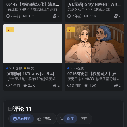
0614S【X站独家汉化】法克
[GL无码] Gray Haven : Witc
漫-游乐场 fuckman-lewdpar
h’s Garden Ver2.01 [官簡]
白嫖推荐用UC！在线解压导致的
美少女动作 RPG《灰色乐园》，是
k 0.2
失效不补！【补得话有偿！】 将.z
一款探索地牢、与少女们相遇、揭
2 年前
3.9K
2
2 年前
2.1K
2
i...
开噩梦真相的游戏...
VIP
VIP
SLG游戲
中文
SLG游戲
[AI翻译] 18Titans [v1.5.4]
0716有更新【权游同人】妓女
游戏 Game of Whores v0.33
少年泰坦是一群年轻的超级英雄，
变更日志： v0.33- 修复了部分错
c【中文汉化】
在罗宾的领导下打击犯罪。 其他泰
误，请继续反馈！新增内容：- 丹妮
1 年前
2.5K
2
3 周前
1.5K
2
坦成...
莉丝和珊...
评论 11
发布日期
点赞数
倒序
正序