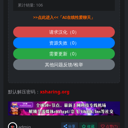
累计销量:
106
>>点此进入<<「AI在线性爱聊天」
请求汉化（0）
资源失效（0）
需要更新（0）
其他问题反馈/检举
默认解压密码：
xsharing.org
admin
分享
收藏
点赞(
7
)