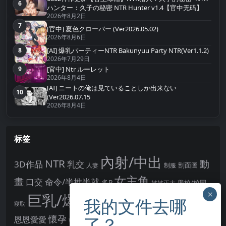
6
第6名
ハンター：久子の秘密 NTR Hunter v1.4【官中无码】
2026年8月2日
7
第7名
[官中] 夏色クローバー (Ver2026.05.02)
2026年8月6日
[AI] 爆乳パーティーNTR Bakunyuu Party NTR(Ver1.1.2)
8
第8名
2026年7月29日
9
[官中] Ntr ルーレット
第9名
2026年8月4日
[AI] ニートの俺は见ていることしか出来ない
10
第10名
(Ver2026.07.15
2026年8月4日
标签
內射/中出
NTR
動
3D作品
乳交
剖面圖
人妻
制服
女主角
畫
口交
命令/半推半就
多P
姊姊正太
學校/校園
巨乳/爆乳
幻想
強制播種
強制你播種
寢取
後宮
男主角
懷孕
恩恩愛愛
男性受
教育
拘束
暗示
沉淪快樂
戰鬥H