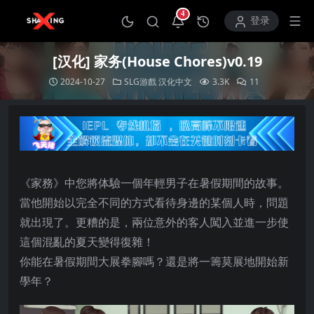
4
打开通知中心
登录
[汉化] 家务(House Chores)v0.19
2024-10-27
SLG游戲
汉化中文
3.3K
11
《家務》中您將体驗一個年輕男子在暑假期間的故事。
當他開始以完全不同的方式看待身邊的某個人時，問題
就出現了。更糟的是，兩位意外的客人闖入並進一步使
這個混亂的夏天變得復雜！
你能在暑假期間大展拳腳嗎？還是將一籌莫展地開始新
學年？