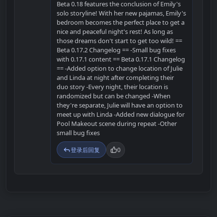
Beta 0.18 features the conclusion of Emily's
solo storyline! With her new pajamas, Emily's
bedroom becomes the perfect place to get a
nice and peaceful night's rest! As long as
those dreams don't start to get too wild! ==
Beta 0.17.2 Changelog == -Small bug fixes
with 0.17.1 content == Beta 0.17.1 Changelog
== -Added option to change location of Julie
and Linda at night after completing their
duo story -Every night, their location is
randomized but can be changed -When
they're separate, Julie will have an option to
meet up with Linda -Added new dialogue for
Pool Makeout scene during repeat -Other
small bug fixes
登录后回复
0