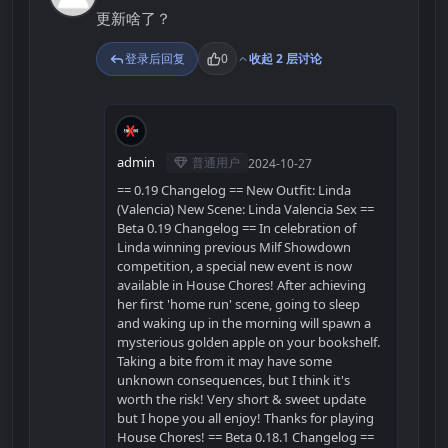
更新啥了？
登录后回复
0
收起 2 层讨论
A
admin
普通用户
2024-10-27
== 0.19 Changelog == New Outfit: Linda
(Valencia) New Scene: Linda Valencia Sex ==
Beta 0.19 Changelog == In celebration of
Linda winning previous Milf Showdown
competition, a special new event is now
available in House Chores! After achieving
her first 'home run' scene, going to sleep
and waking up in the morning will spawn a
mysterious golden apple on your bookshelf.
Taking a bite from it may have some
unknown consequences, but I think it's
worth the risk! Very short & sweet update
but I hope you all enjoy! Thanks for playing
House Chores! == Beta 0.18.1 Changelog ==