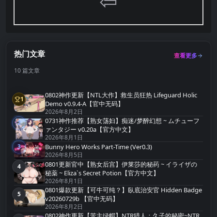
⇦
热门文章
查看更多
10 篇文章
0802神作更新【NTL大作】救生员狂热 Lifeguard Holic
1
第1名
Demo v0.9.4-A【官中无码】
2026年8月2日
0731神作推荐【熟女荡妇】痴迷/梦醉幻想 ~ ムチューフ
2
第2名
ァンタジー v0.20a【官方中文】
2026年8月1日
Bunny Hero Works Part-Time (Ver0.3)
3
第3名
2026年8月5日
0801更新官中【熟女后宫】伊莱莎的秘药 ~ イライザの
4
第4名
秘薬 ~ Eliza`s Secret Potion【官方中文】
2026年8月1日
0801爆款更新【可牛可纯？】臥底治安官 Hidden Badge
5
第5名
v20260729b 【官中无码】
2026年8月2日
0802神作更新【苦主绿帽】NTR猎人：久子的秘密~NTR