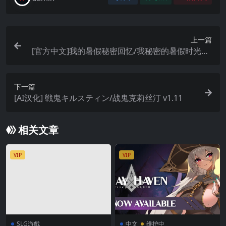
上一篇
[官方中文]我的暑假秘密回忆/我秘密的暑假时光2 s
team官中版
下一篇
[AI汉化] 戦鬼キルスティン/战鬼克莉丝汀 v1.11
相关文章
VIP
VIP
SLG游戲
中文
维护中