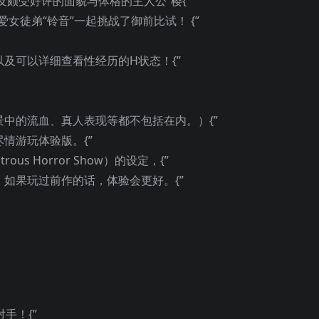
颇受好评的面貌与体格的主人公“樱{”
女徒弟“铃音”一起挑战了御前比试！ {”
以及可以详细查看性经历的H状态！{”
景中的流血、真人表现等都不包括在内。）{”
情游玩体验版。{”
us Horror Show）的设定，{”
。如果玩过前作的话，体验会更好。{”
手！{”