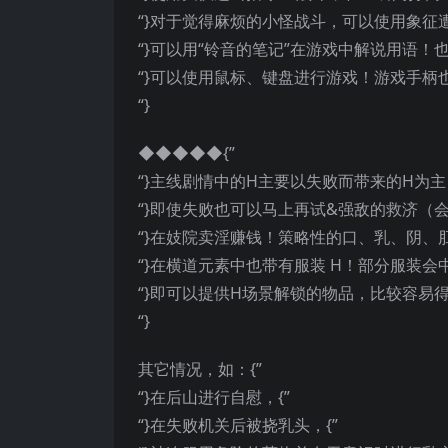
“}对于觉得麻烦的小怪战斗，可以使用象征
“}可以用“铃音的笔记”在游戏中解说用语！
“}可以使用鼠标、键盘进行游戏！游戏手柄也
“}
◆◆◆◆◆{”
“}主线剧情中的H主要以失败而带来的H为主
“}即使失败也可以马上再试&强敌的救济（会
“}在妓院卖淫赚钱！策略性的口、乳、阴、
“}在横道元素中也带有服装 H！部分服装会
“}即可以提供H场景解锁的物品，比较容易
“}
其它情况，如：{”
“}在后山进行自慰，{”
“}在失败机关后被挠乳头，{”