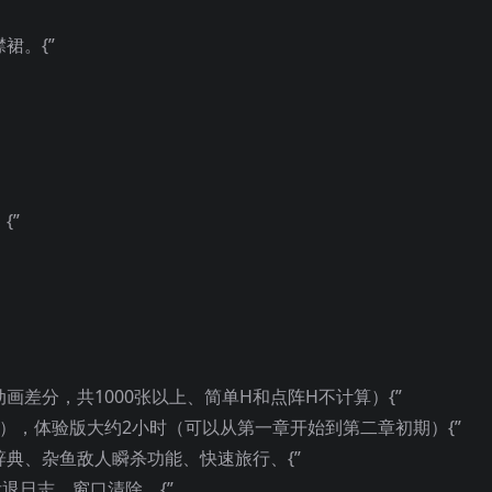
裙。{”
{”
含动画差分，共1000张以上、简单H和点阵H不计算）{”
回收），体验版大约2小时（可以从第一章开始到第二章初期）{”
辞典、杂鱼敌人瞬杀功能、快速旅行、{”
退日志、窗口清除、{”