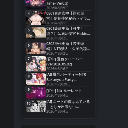
第3名
Time (Ver0.3)
2026年8月5日
0801更新官中【熟女后
4
第4名
宫】伊莱莎的秘药 ~ イラ
2026年8月1日
イザの秘薬 ~ Eliza`s Secret
0801爆款更新【可牛可
Potion【官方中文】
5
第5名
纯？】臥底治安官 Hidden
2026年8月2日
Badge v20260729b 【官中
0802神作更新【苦主绿
无码】
6
第6名
帽】NTR猎人：久子的秘密
2026年8月2日
~NTRハンター：久子の秘
7
密 NTR Hunter v1.4【官中
[官中] 夏色クローバー
第7名
无码】
(Ver2026.05.02)
2026年8月6日
[AI] 爆乳パーティーNTR
8
第8名
Bakunyuu Party
2026年7月29日
NTR(Ver1.1.2)
9
[官中] Ntr ルーレット
第9名
2026年8月4日
[AI] ニートの俺は见ている
10
第10名
ことしか出来ない
2026年8月4日
(Ver2026.07.15