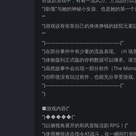
在这款游戏中，有着一流武力、三流品行以及
“}歌颂”与她的神秘小女孩、也是她的第一个爱
“”
“}游戏设有依靠自己的身体挣钱的妓院元素
“”
“}———————————————-{”
“}在部分事件中有少量的流血表现。（H 场
“}体验版到正式版的存档数据可以继承。请尽
“}虽然故事中会出现一部分前作（The Monstro
“}但即使没有玩过前作，也能充分享受游戏
“}———————————————-{”
“}
■游戏内容{”
“}◆◆◆◆◆{”
“}以侧视角展开的和风冒险活剧 RPG！{”
“}使用爽快连击指令AT战斗，在一瞬间打倒对