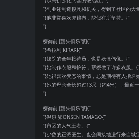
“}以高价强化武器的锻冶匠。{”
“}副业还制造模具和机关，得到了社区的大量
“}他非常喜欢兜裆布，貌似有所坚持。{”
“}
樱御前 [蟹头俱乐部]{”
“}希拉利 KIRARI{”
“}妓院的全年接待员，也是妖怪偶像。{”
“}她制作衣服和护符，帮樱做了许多衣服。{
“}她很喜欢变态的事情，总是期待有人指名她
“}她的母亲全长超过13尺（约4米），最近一
“}
樱御前 [蟹头俱乐部]{”
“}温泉 卵ONSEN TAMAGO{”
“}市区的人气王者。{”
“}少数的正派医生。也会间接地进行来自城堡