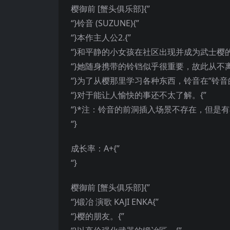
樱御前 [蟹头俱乐部]{”
“}铃音 (SUZUNE){”
“}本作主人公2.{”
“}和平静的小女孩在社区出现并成为武士樱的
“}她随身携带的铃铛似乎很重要，故此从不离手
“}为了从樱那里学习各种东西，铃音在“铃音
“}对于能让人愉快的事还不太了解。{”
“}*注：铃音的前洞插入场景不存在，但是有
“}
成长率：A+{”
“}
樱御前 [蟹头俱乐部]{”
“}锻冶 演歌 KAJI ENKA{”
“}樱的朋友。{”