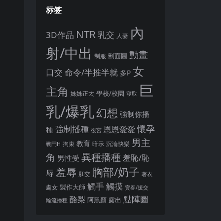
标签
內
NTR
3D作品
乳交
人妻
射/中出
動畫
剖面圖
制服
女
口交
命令/半推半就
多P
巨
主角
姊姊正太
學校/校園
寢取
乳/爆乳
幻想
強制你播
懷孕
強制播種
恩恩愛愛
種
後宮
男主
教育
拘束
暗示
沉淪快樂
戰鬥H
異種播種
角
羞恥/恥
男性受
胸部/奶子
羞辱
辱
肛交
著衣
觸手
觸摸
製作大師
處女
賣春/援交
點陣圖
酪梨
露出
阿黑顏
輪流播種