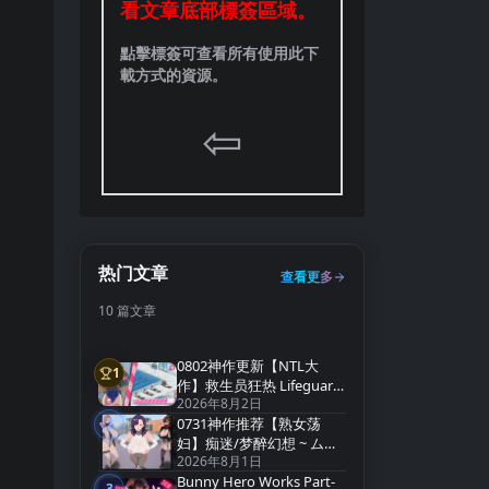
看文章底部標簽區域。
點擊標簽可查看所有使用此下
載方式的資源。
⇦
热门文章
查看更多
10 篇文章
0802神作更新【NTL大
1
第1名
作】救生员狂热 Lifeguard
2026年8月2日
Holic Demo v0.9.4-A【官
0731神作推荐【熟女荡
中无码】
2
第2名
妇】痴迷/梦醉幻想 ~ ムチ
2026年8月1日
ューファンタジー
Bunny Hero Works Part-
v0.20a【官方中文】
3