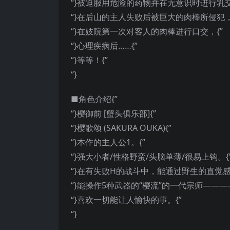
“}被迫服用危险的药物并在无意识时进行乳交
“}在后山的主人失败后被巨大的肉棒所侵犯，
“}在妓院第一次对客人的肉棒进行口交，{”
“}心理疾病后……{”
“}等等！{”
“}
■角色介绍{”
“}樱御前 [蟹头俱乐部]{”
“}樱歌颂 (SAKURA OUKA){”
“}本作的主人公1。{”
“}强大小者/性格野蛮/头脑单薄/很易上钩。{
“}在有失败H的战斗中，能通过野生的直觉感
“}能操作5种武器的“樱流”的一代宗师———
“}喜欢一切能让人愉快的事。{”
“}