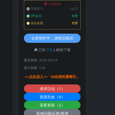
VIP折扣
普通用户:
2金币
VIP会员:
免费
永久会员:
免费
仓库维护中，请稍后购买
已有
119
人解锁下载
最近更新:
2026-03-13
累计销量:
119
>>点此进入<<「AI在线性爱聊天」
请求汉化（1）
资源失效（0）
需要更新（2）
其他问题反馈/检举