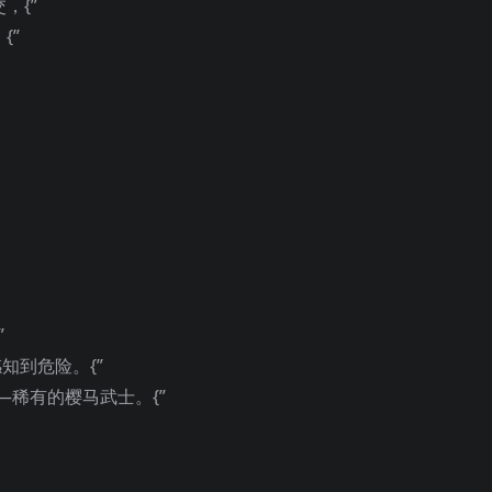
，{”
{”
”
知到危险。{”
—稀有的樱马武士。{”