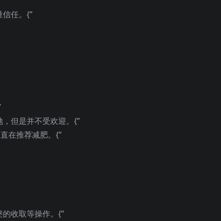
信任。{”
”
，但是并不受欢迎。{”
直在推荐减肥。{”
的收取等操作。{”