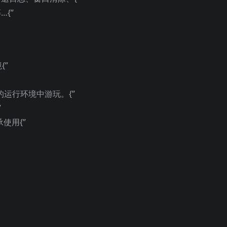
{”
{”
MZ 的运行环境中游玩。{”
”
使用{”