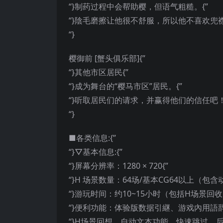
“}制药过程中会帮助樱，但语气粗糙。{”
“}陰毛磨擦让他很不舒服，所以他不喜欢兜襟
“}
樱御前 [蟹头俱乐部]{”
“}其他市区居民{”
“}成为舞台的“樱马市区”居民。{”
“}听取居民们的请求，并赢得他们的信任吧！
“}
■各类信息:{”
“}▽基本信息:{”
“}屏幕分辨率：1280 × 720{”
“}H 场景数量：64场/基本CG64以上（包
“}游玩时间：约10~15小时（包括H场景
“}便利功能：体验版数据引継、游戏內用語
“}H场景回想、自动文本功能、快速跳过、后