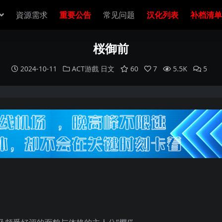
資源需求
重要公告
常见问题
汉化列表
补档清单
桜御前
2024-10-11
ACT游戲
日文
60
7
5.5K
5