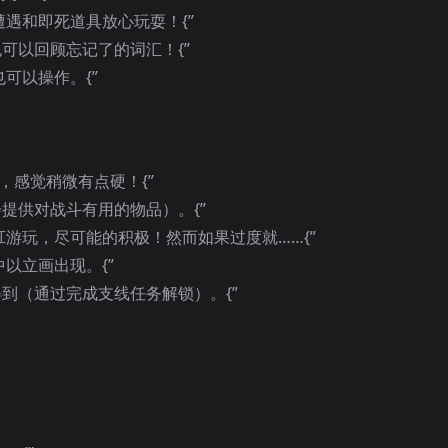
遭遇和即死道具放心玩耍！{”
也可以回顾忘记了的词汇！{”
可以操作。{”
，感觉稍微有点硬！{”
提供对战斗有用的物品）。{”
肛游玩，尽可能的积极！然而如果过度就……{”
中以立画出现。{”
得到（通过完成支线任务解锁）。{”