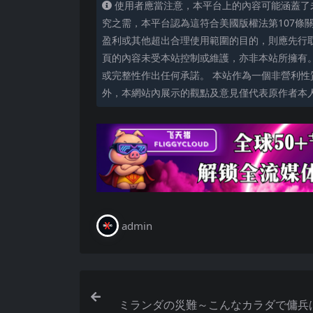
使用者應當注意，本平台上的內容可能涵蓋了
究之需，本平台認為這符合美國版權法第107條
盈利或其他超出合理使用範圍的目的，則應先行
頁的內容未受本站控制或維護，亦非本站所擁有
或完整性作出任何承諾。 本站作為一個非營利性
外，本網站內展示的觀點及意見僅代表原作者本
admin
ミランダの災難～こんなカラダで傭兵