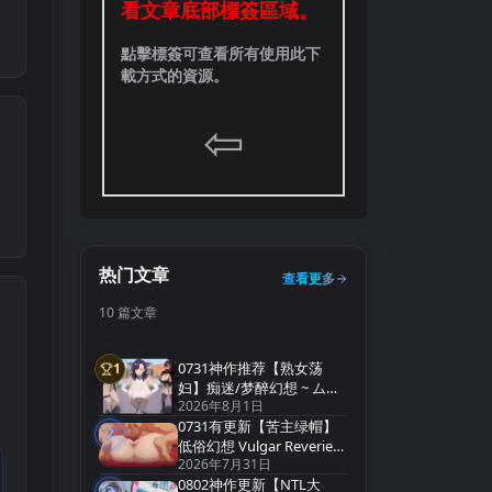
看文章底部標簽區域。
點擊標簽可查看所有使用此下
載方式的資源。
⇦
热门文章
查看更多
10 篇文章
0731神作推荐【熟女荡
1
第1名
妇】痴迷/梦醉幻想 ~ ムチ
2026年8月1日
ューファンタジー
0731有更新【苦主绿帽】
v0.20a【官方中文】
2
第2名
低俗幻想 Vulgar Reverie
2026年7月31日
v0.22【中文汉化】
0802神作更新【NTL大
3