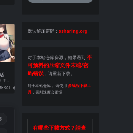
默认解压密码：
xsharing.org
不
对于本站仓库资源，如果遇到
可预料的压缩文件末端/密
码错误
，请重新下载。
活
！ 主角
生。 某
对于本站仓库， 请使用
多线程下载工
901
2
具
，否则速度会很慢
序
有哪些下載方式？請查