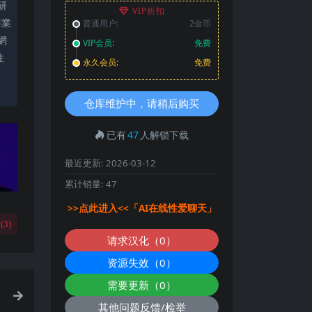
研
VIP折扣
商業
普通用户:
2金币
網
VIP会员:
免费
性
永久会员:
免费
。
仓库维护中，请稍后购买
已有
47
人解锁下载
最近更新:
2026-03-12
累计销量:
47
>>点此进入<<「AI在线性爱聊天」
(
3
)
请求汉化（0）
资源失效（0）
需要更新（0）
其他问题反馈/检举