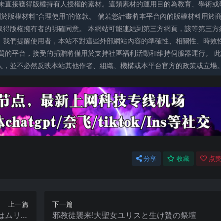
未直接獲得版權持有人授權的素材。這類素材的運用目的為教育、學術或
關於版權材料“合理使用”的條款。 倘若您計畫將本平台內的版權材料用於
取得版權擁有者的明確同意。 本網站可能連結到第三方網頁，該等第三方
。我們提醒使用者，本站不對這些外部網站內容的準確性、相關性、時效
質的平台，接受的捐贈將僅用於支持社區福利活動和維持伺服器運行。 此
人，並不必然反映本站其他作者、組織、機構或本平台官方的政策或立場
分享
收藏
点赞
上一篇
下一篇
はムリだ
邪教徒襲来!大聖女ユリスと生け贄の祭壇