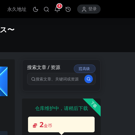
4
永久地址
打开通知中心
登录
ラス〜
搜索文章 / 资源
高级
搜索关键词
下载
仓库维护中，请稍后下载
2
金币