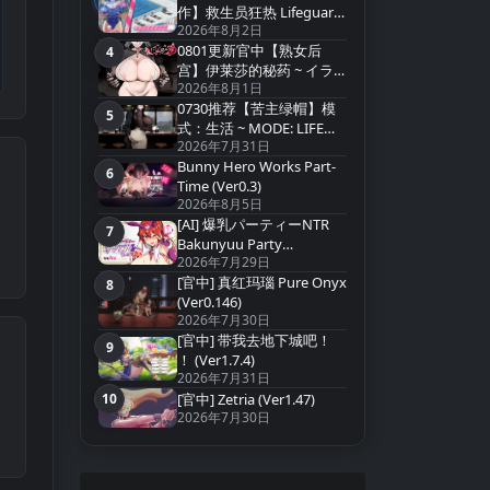
第3名
作】救生员狂热 Lifeguard
2026年8月2日
Holic Demo v0.9.4-A【官
0801更新官中【熟女后
中无码】
4
第4名
宫】伊莱莎的秘药 ~ イラ
2026年8月1日
イザの秘薬 ~ Eliza`s Secret
0730推荐【苦主绿帽】模
Potion【官方中文】
5
第5名
式：生活 ~ MODE: LIFE
2026年7月31日
v0.2.2 【实时汉化】
Bunny Hero Works Part-
6
第6名
Time (Ver0.3)
2026年8月5日
[AI] 爆乳パーティーNTR
7
第7名
Bakunyuu Party
2026年7月29日
NTR(Ver1.1.2)
[官中] 真红玛瑙 Pure Onyx
8
第8名
(Ver0.146)
2026年7月30日
[官中] 带我去地下城吧！
9
第9名
！ (Ver1.7.4)
2026年7月31日
10
[官中] Zetria (Ver1.47)
第10名
2026年7月30日