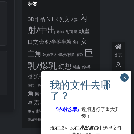
标签
內
NTR
3D作品
乳交
人妻
射/中出
動畫
剖面圖
制服
女
口交
命令/半推半就
多P
巨
主角
姊姊正太
學校/校園
寢取
首页
乳/爆乳
幻想
強制你播
用户
懷孕
強制播種
恩恩愛愛
種
後宮
中心
男主
教育
拘束
暗示
沉淪快樂
戰鬥H
異種播種
角
羞恥/恥
男性受
VIP
会员
胸部/奶子
羞辱
辱
肛交
著衣
『本站仓库』
近期进行了重大升
觸手
觸摸
製作大師
處女
賣春/援交
级！
點陣圖
酪梨
签到
露出
阿黑顏
輪流播種
现在您可以在
弹出窗口
中选择文件