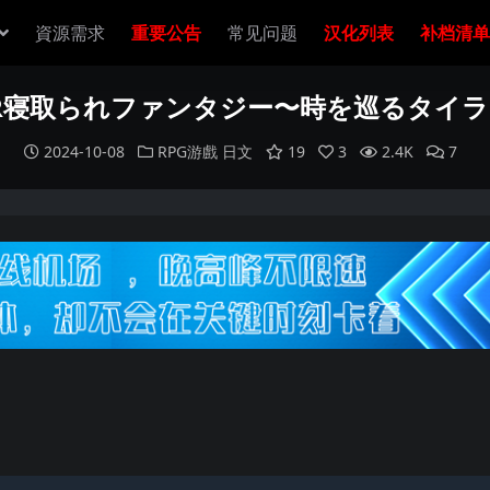
資源需求
重要公告
常见问题
汉化列表
补档清单
R寝取られファンタジー〜時を巡るタイ
2024-10-08
RPG游戲
日文
19
3
2.4K
7