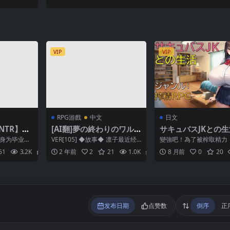
ろ!～
VIP
VIP
RPG游戲
中文
日文
NTR】与
[AI翻]夢の終わりのワル
サキュバスJKとの生
生存（ぞ
キューレ
你身为毕业学
VER[105] ◆故事◆ 凛子最近经
變強吧！為了被榨取精力
ド ）
飞机出国旅
常做H的梦，很困扰。在某个梦
是一名正在暑假中的大學
61
3.2K
2
2 年前
2
21
1.0K
2
8 月前
0
20
...
中发生的事情…...
天晚上，他在公園的長...
发布日期
点赞数
倒序
正