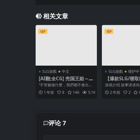
相关文章
VIP
VIP
SLG游戲
中文
SLG游戲
维护中
[AI翻;全CG] 売国王姫～堕
【爆款SLG/寝取
落のメス豚母娘～
僵尸娘在荒岛上
“不管被做什麽，我們都不會出賣
游戏介绍 故事讲述
んびっ娘アイラン
塞利奧…!” 這倆是豐收之國塞利
生，在跟朋友一起坐
1 年前
8
146
5.1K
2
2 年前
2
奧，是個在大陸邊陲...
游的时候，遇到了事故而
【安卓+pc】
评论 7