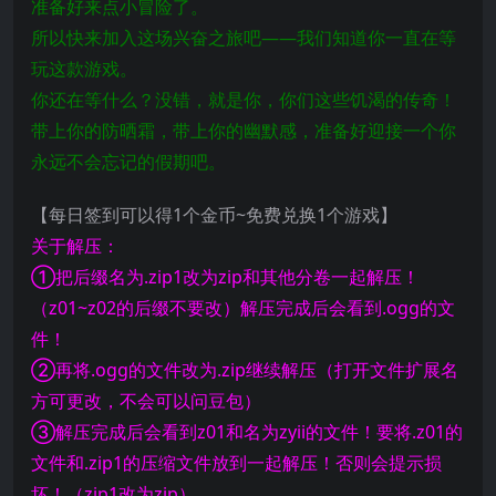
准备好来点小冒险了。
所以快来加入这场兴奋之旅吧——我们知道你一直在等
玩这款游戏。
你还在等什么？没错，就是你，你们这些饥渴的传奇！
带上你的防晒霜，带上你的幽默感，准备好迎接一个你
永远不会忘记的假期吧。
【每日签到可以得1个金币~免费兑换1个游戏】
关于解压：
①把后缀名为.zip1改为zip和其他分卷一起解压！
（z01~z02的后缀不要改）解压完成后会看到.ogg的文
件！
②再将.ogg的文件改为.zip继续解压（打开文件扩展名
方可更改，不会可以问豆包）
③解压完成后会看到z01和名为zyii的文件！要将.z01的
文件和.zip1的压缩文件放到一起解压！否则会提示损
坏！（zip1改为zip）