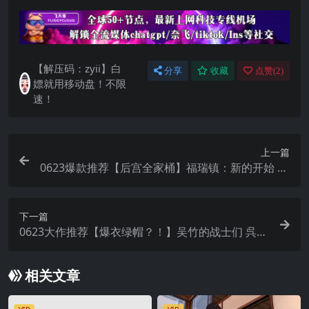
【解压码：zyii】白
分享
收藏
点赞(
2
)
嫖就用移动盘！不限
速！
上一篇
0623爆款推荐【后宫全家桶】福瑞镇：新的开始 Fu
rtown: New Beginnings v0.22【中文汉化】
下一篇
0623大作推荐【爆衣绿帽？！】吴竹的战士们 呉竹
の戦士たち α版体験版 Ver2【AI内置汉化】
相关文章