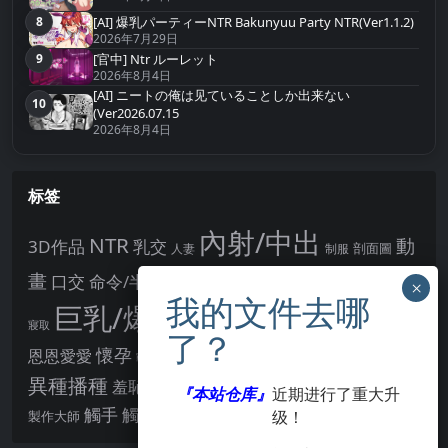
[AI] 爆乳パーティーNTR Bakunyuu Party NTR(Ver1.1.2)
8
第8名
2026年7月29日
9
[官中] Ntr ルーレット
第9名
2026年8月4日
[AI] ニートの俺は见ていることしか出来ない
10
第10名
(Ver2026.07.15
2026年8月4日
标签
內射/中出
NTR
動
3D作品
乳交
剖面圖
人妻
制服
女主角
畫
口交
命令/半推半就
多P
姊姊正太
學校/校園
巨乳/爆乳
幻想
強制播種
強制你播種
寢取
後宮
男主角
懷孕
恩恩愛愛
男性受
教育
拘束
暗示
沉淪快樂
戰鬥H
胸部/奶子
異種播種
羞辱
羞恥/恥辱
肛交
處女
著衣
『本站仓库』
近期进行了重大升
點陣圖
觸手
觸摸
酪梨
级！
製作大師
露出
阿黑顏
賣春/援交
輪流播種