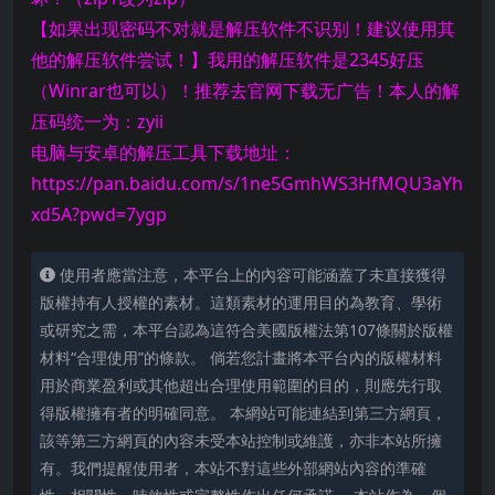
【如果出现密码不对就是解压软件不识别！建议使用其
他的解压软件尝试！】我用的解压软件是2345好压
（Winrar也可以）！推荐去官网下载无广告！本人的解
压码统一为：zyii
电脑与安卓的解压工具下载地址：
https://pan.baidu.com/s/1ne5GmhWS3HfMQU3aYh
xd5A?pwd=7ygp
使用者應當注意，本平台上的內容可能涵蓋了未直接獲得
版權持有人授權的素材。這類素材的運用目的為教育、學術
或研究之需，本平台認為這符合美國版權法第107條關於版權
材料“合理使用”的條款。 倘若您計畫將本平台內的版權材料
用於商業盈利或其他超出合理使用範圍的目的，則應先行取
得版權擁有者的明確同意。 本網站可能連結到第三方網頁，
該等第三方網頁的內容未受本站控制或維護，亦非本站所擁
有。我們提醒使用者，本站不對這些外部網站內容的準確