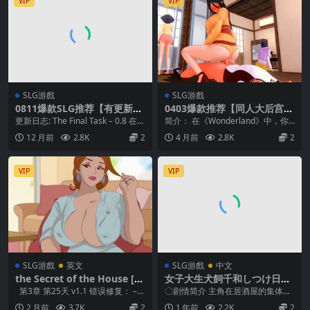
VIP
VIP
SLG游戲
SLG游戲
0811爆款SLG推荐【有更新】
0403爆款推荐【同人大后宫】
妻子和母亲的粉丝游戏 A Wif
仙境奇遇记 Life in Wonderla
更新日志: The Final Task – 0.8 在游
简介： 在《Wonderland》中，你
e and Mother Fan Game v
nd Ch.1-3【中文汉化】
戏开始时新...
唯一的目标就是享受你的巨大后
12 月前
2.8K
2
4 月前
2.8K
2
0.8【中文汉化】
宫。让她们怀...
VIP
VIP
SLG游戲
英文
SLG游戲
中文
the Secret of the House [C
女子大生犬飼千和しつけ日誌
h. 3 Day 24-25.2]
(ver2025.06.21)
第3章 第25天 v1.1 错误修复： –
〇剧情简介 主角在居酒屋的集体约
在玩家的帮...
会中，找不到心仪的对象。准备提
2 月前
3.7K
2
1 年前
2.2K
2