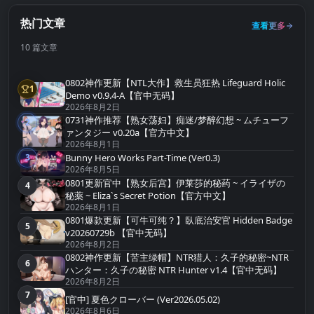
热门文章
查看更多
10 篇文章
0802神作更新【NTL大作】救生员狂热 Lifeguard Holic
1
第1名
Demo v0.9.4-A【官中无码】
2026年8月2日
0731神作推荐【熟女荡妇】痴迷/梦醉幻想 ~ ムチューフ
2
第2名
ァンタジー v0.20a【官方中文】
2026年8月1日
Bunny Hero Works Part-Time (Ver0.3)
3
第3名
2026年8月5日
0801更新官中【熟女后宫】伊莱莎的秘药 ~ イライザの
4
第4名
秘薬 ~ Eliza`s Secret Potion【官方中文】
2026年8月1日
0801爆款更新【可牛可纯？】臥底治安官 Hidden Badge
5
第5名
v20260729b 【官中无码】
2026年8月2日
0802神作更新【苦主绿帽】NTR猎人：久子的秘密~NTR
6
第6名
ハンター：久子の秘密 NTR Hunter v1.4【官中无码】
2026年8月2日
7
第7名
[官中] 夏色クローバー (Ver2026.05.02)
2026年8月6日