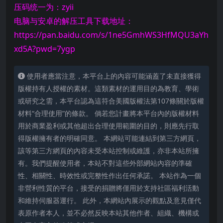
压码统一为：zyii
电脑与安卓的解压工具下载地址：
https://pan.baidu.com/s/1ne5GmhWS3HfMQU3aYh
xd5A?pwd=7ygp
使用者應當注意，本平台上的內容可能涵蓋了未直接獲得
版權持有人授權的素材。這類素材的運用目的為教育、學術
或研究之需，本平台認為這符合美國版權法第107條關於版權
材料“合理使用”的條款。 倘若您計畫將本平台內的版權材料
用於商業盈利或其他超出合理使用範圍的目的，則應先行取
得版權擁有者的明確同意。 本網站可能連結到第三方網頁，
該等第三方網頁的內容未受本站控制或維護，亦非本站所擁
有。我們提醒使用者，本站不對這些外部網站內容的準確
性、相關性、時效性或完整性作出任何承諾。 本站作為一個
非營利性質的平台，接受的捐贈將僅用於支持社區福利活動
和維持伺服器運行。 此外，本網站內展示的觀點及意見僅代
表原作者本人，並不必然反映本站其他作者、組織、機構或