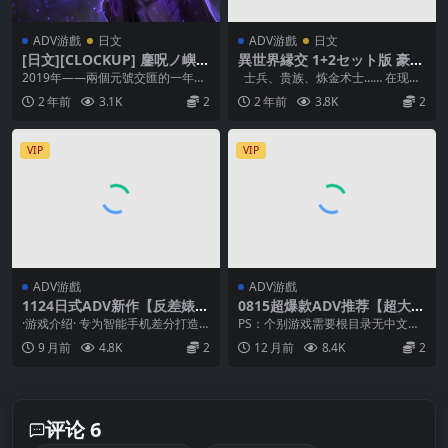
ADV游戲
日文
ADV游戲
日文
[日文][CLOCKUP] 鏖呪ノ嶼 +
異世界縁交 1+2セット版 豪華
Voice Drama[crack]
版 + Voice Drama
2019年——兩個元號交匯的一年。
士兵、贵族、炼金术士…… 在现代
在瀨戶內海的離島“申佛島”。 這個
日本见不到的男人们。 面对这样的
2 年前
3.1K
2
2 年前
3.8K
2
島在戰後不...
男...
VIP
VIP
ADV游戲
ADV游戲
1124日式ADV新作【反差婊】
0815超爆款ADV推荐【超大合
画面的背面 ~ 画面のウラガワ
集】ANIM team MM 社团作
·游戏介绍· 专为智能手机差分打造
PS：个别游戏需要根目录无中文路
【AI加载汉化】
品全收录！+全CG回想【中文
的轻松ADV！！！ 基本HCG15张
径运行！每个游戏我都亲测过！可
9 月前
4.8K
2
12 月前
8.4K
2
汉化】
起！ 预计...
以玩！ VJ006...
评论 6