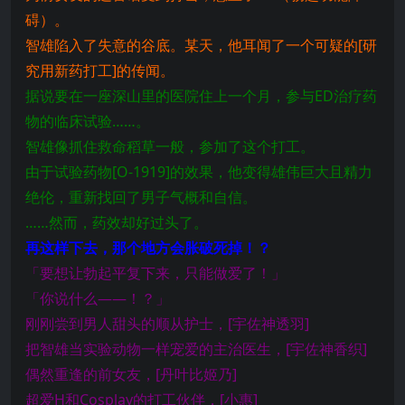
碍）。
智雄陷入了失意的谷底。某天，他耳闻了一个可疑的[研
究用新药打工]的传闻。
据说要在一座深山里的医院住上一个月，参与ED治疗药
物的临床试验……。
智雄像抓住救命稻草一般，参加了这个打工。
由于试验药物[O-1919]的效果，他变得雄伟巨大且精力
绝伦，重新找回了男子气概和自信。
……然而，药效却好过头了。
再这样下去，那个地方会胀破死掉！？
「要想让勃起平复下来，只能做爱了！」
「你说什么——！？」
刚刚尝到男人甜头的顺从护士，[宇佐神透羽]
把智雄当实验动物一样宠爱的主治医生，[宇佐神香织]
偶然重逢的前女友，[丹叶比姬乃]
超爱H和Cosplay的打工伙伴，[小惠]