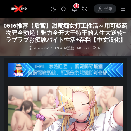
4
打开通知中心
登录
0616推荐【后宫】甜蜜痴女打工性活～用可疑药
物完全勃起！魅力全开大干特干的人生大逆转~
ラブラブお痴験バイト性活+存档【中文汉化】
2026-06-17
ADV游戲
5.2K
6