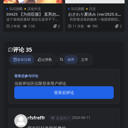
SLG游戲
汉化中文
SLG游戲
日文
S0425 【为你臣服】 直男勿
おさわり夏休み (ver2025.08.
入！南通警告！
29)
这个游戏的素材 我实在是录不下去
和穿着泳装的她来一场摸摸模拟！
了.所以就直接发了！男同啊！慎入
和青梅竹马阿美酱，每年夏天都会
2 年前
1.5K
2
11 月前
740
2
吧！如果这里也能...
一起...
评论 35
发布日期
点赞数
倒序
正序
登录后参与讨论
当前评论区仅限登录用户评论
登录后评论
rfsfreffr
2026-06-11
普通用户
R
现在打起来挺折磨的