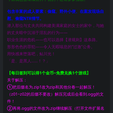
包含丰富的成人要素：偷窥、野外小便、在案发现场自
慰、偷窥NTR情节。
潜入那位与丈夫共同构建美满家庭的女士的家中，与她
的丈夫暗中沉溺于淫乱的行为——
职业生涯的危机——也可以选择【潜规则】这条路。
形形色色的罪犯——令人无暇喘息的“过激”公务。
用快感来堕落吧，鲇川光！
「是、是黑人……！？」
【每日签到可以得1个金币~免费兑换1个游戏】
关于解压：
①把后缀名为.zip1改为zip和其他分卷一起解压！
（z01~z02的后缀不要改）解压完成后会看到.ogg的文
件！
②再将.ogg的文件改为.zip继续解压（打开文件扩展名