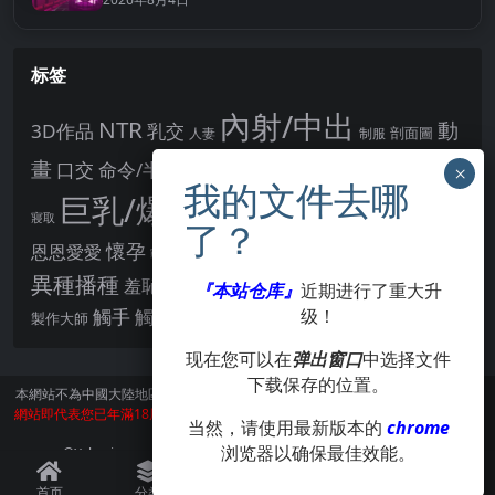
标签
內射/中出
NTR
動
3D作品
乳交
剖面圖
人妻
制服
女主角
畫
口交
命令/半推半就
多P
姊姊正太
學校/校園
巨乳/爆乳
幻想
強制播種
強制你播種
寢取
後宮
男主角
懷孕
恩恩愛愛
男性受
教育
拘束
暗示
沉淪快樂
戰鬥H
胸部/奶子
異種播種
羞辱
羞恥/恥辱
肛交
處女
『本站仓库』
近期进行了重大升
著衣
點陣圖
觸手
觸摸
级！
酪梨
製作大師
露出
阿黑顏
賣春/援交
輪流播種
现在您可以在
弹出窗口
中选择文件
下载保存的位置。
本網站不為中國大陸地區的用戶提供服務。
訪問本網站請遵守當地法律。訪問本
網站即代表您已年滿18周歲。本站所有作品版權歸著作人所有，僅供學習交流使
当然，请使用最新版本的
chrome
用，請在24小時内刪除。
浏览器以确保最佳效能。
©Xsharing.org CopyRight 1999-2024 . All Rights Reserved.
首页
分类
会员
我的
签到