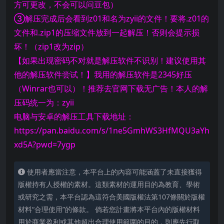
方可更改，不会可以问豆包）
③解压完成后会看到z01和名为zyii的文件！要将.z01的
文件和.zip1的压缩文件放到一起解压！否则会提示损
坏！（zip1改为zip）
【如果出现密码不对就是解压软件不识别！建议使用其
他的解压软件尝试！】我用的解压软件是2345好压
（Winrar也可以）！推荐去官网下载无广告！本人的解
压码统一为：zyii
电脑与安卓的解压工具下载地址：
https://pan.baidu.com/s/1ne5GmhWS3HfMQU3aYh
xd5A?pwd=7ygp
使用者應當注意，本平台上的內容可能涵蓋了未直接獲得
版權持有人授權的素材。這類素材的運用目的為教育、學術
或研究之需，本平台認為這符合美國版權法第107條關於版權
材料“合理使用”的條款。 倘若您計畫將本平台內的版權材料
用於商業盈利或其他超出合理使用範圍的目的，則應先行取