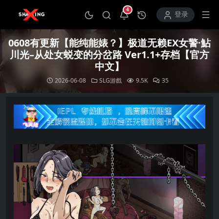
4
打开通知中心
登录
0608有更新【能纯能婊？】极道无赖EX女警·鮎
川光–从处女蜕变的分岔路 Ver1.1+存档【官方
中文】
2026-06-08
SLG游戲
9.5K
35