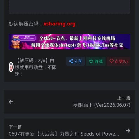
默认解压密码：
xsharing.org
【解压码：zyii】白
分享
收藏
点赞(
6
)
嫖就用移动盘！不限
速！
上一篇
夢限廊下 (Ver2026.06.07)
下一篇
0607有更新【大后宫】力量之种 Seeds of Power