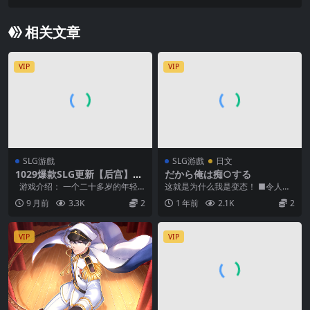
Ver0.6【中文汉化】
相关文章
VIP
VIP
SLG游戲
SLG游戲
日文
1029爆款SLG更新【后宫】欢
だから俺は痴○する
迎来到爱神大陆 Welcome to
游戏介绍： 一个二十多岁的年轻
这就是为什么我是变态！ ■令人满
Erosland Ver0.50【中文无
人生活在一个未来世界，做着自己
意的大容量骚扰SLG。 总共15位女
9 月前
3.3K
2
1 年前
2.1K
2
码】
并不喜欢的事情，...
主角可供调戏...
VIP
VIP