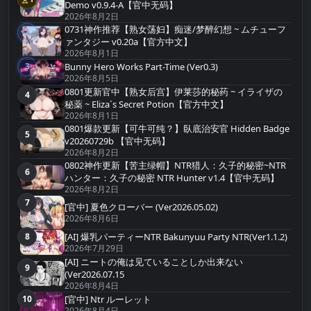
第1名
Demo v0.9.4-A【官中无码】
2026年8月2日
0731神作推荐【熟女荡妇】痴迷/梦醉幻想 ~ ムチューフ
2
第2名
ァンタジー v0.20a【官方中文】
2026年8月1日
Bunny Hero Works Part-Time (Ver0.3)
3
第3名
2026年8月5日
0801更新官中【熟女后宫】伊莱莎的秘药 ~ イライザの
4
第4名
秘薬 ~ Eliza`s Secret Potion【官方中文】
2026年8月1日
0801爆款更新【可牛可纯？】臥底治安官 Hidden Badge
5
第5名
v20260729b 【官中无码】
2026年8月2日
0802神作更新【苦主绿帽】NTR猎人：久子的秘密~NTR
6
第6名
ハンター：久子の秘密 NTR Hunter v1.4【官中无码】
2026年8月2日
7
第7名
[官中] 夏色クローバー (Ver2026.05.02)
2026年8月6日
[AI] 爆乳パーティーNTR Bakunyuu Party NTR(Ver1.1.2)
8
第8名
2026年7月29日
[AI] ニートの俺は见ていることしか出来ない
9
第9名
(Ver2026.07.15
2026年8月4日
10
[官中] Ntr ルーレット
第10名
2026年8月4日