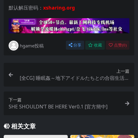
默认解压密码：
xsharing.org
hgame投稿
分享
收藏
点赞(
0
)
上一篇
[全CG] 睡眠姦～地下アイドルたちとの合宿生活～
[官方繁中]
下一篇
SHE SHOULDN’T BE HERE Ver0.1 [官方簡中]
相关文章