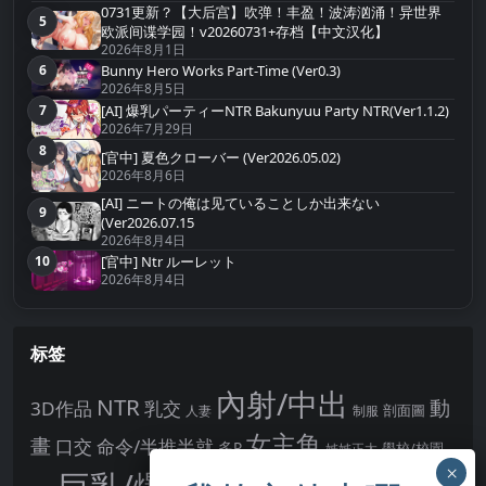
0731更新？【大后宫】吹弹！丰盈！波涛汹涌！异世界
5
第5名
欧派间谍学园！v20260731+存档【中文汉化】
2026年8月1日
Bunny Hero Works Part-Time (Ver0.3)
6
第6名
2026年8月5日
[AI] 爆乳パーティーNTR Bakunyuu Party NTR(Ver1.1.2)
7
第7名
2026年7月29日
8
第8名
[官中] 夏色クローバー (Ver2026.05.02)
2026年8月6日
[AI] ニートの俺は见ていることしか出来ない
9
第9名
(Ver2026.07.15
2026年8月4日
10
[官中] Ntr ルーレット
第10名
2026年8月4日
标签
內射/中出
NTR
動
3D作品
乳交
剖面圖
人妻
制服
女主角
畫
口交
命令/半推半就
多P
姊姊正太
學校/校園
巨乳/爆乳