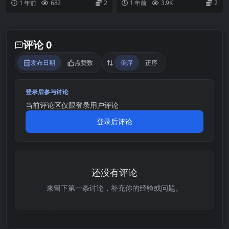
1 年前
682
2
1 年前
3.9K
2
人，他来自一个...
擬遊戲 化為被叫做「...
评论 0
发布日期
点赞数
倒序
正序
登录后参与讨论
当前评论区仅限登录用户评论
登录后评论
还没有评论
来留下第一条讨论，补充你的经验或问题。