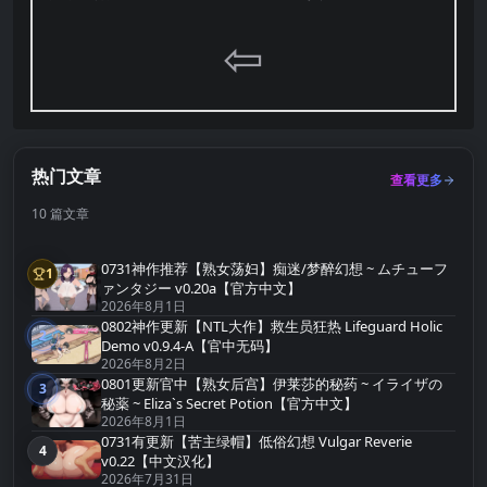
⇦
热门文章
查看更多
10 篇文章
0731神作推荐【熟女荡妇】痴迷/梦醉幻想 ~ ムチューフ
1
第1名
ァンタジー v0.20a【官方中文】
2026年8月1日
0802神作更新【NTL大作】救生员狂热 Lifeguard Holic
2
第2名
Demo v0.9.4-A【官中无码】
2026年8月2日
0801更新官中【熟女后宫】伊莱莎的秘药 ~ イライザの
3
第3名
秘薬 ~ Eliza`s Secret Potion【官方中文】
2026年8月1日
0731有更新【苦主绿帽】低俗幻想 Vulgar Reverie
4
第4名
v0.22【中文汉化】
2026年7月31日