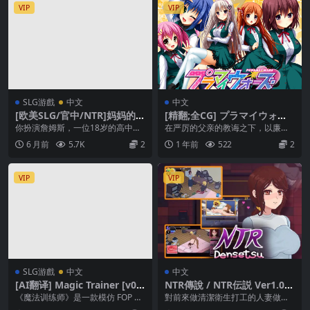
VIP
VIP
SLG游戲
中文
中文
[欧美SLG/官中/NTR]妈妈的N
[精翻;全CG] プラマイウォー
TR训练 Mother NTR Trainin
ズ [簡中]
你扮演詹姆斯，一位18岁的高中
在严厉的父亲的教诲之下，以廉
g [Ep.10]
生，童年时期经历了可怕的创伤
洁，清正，美丽为方针，从小便被
6 月前
5.7K
2
1 年前
522
2
——亲眼目睹父亲在一场...
严格教育的主人公与其姐...
VIP
VIP
SLG游戲
中文
中文
[AI翻译] Magic Trainer [v0.
NTR傳說 / NTR伝説 Ver1.0.2
4]
[官方繁中]
《魔法训练师》是一款模仿 FOP 的
對前來做清潔衛生打工的人妻做一
游戏。 你将扮演一个神秘的蒙面
些色色的惡作劇點數色情類比類模