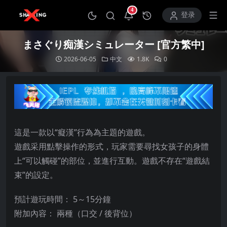
4
打开通知中心
登录
まさぐり痴漢シミュレーター [官方繁中]
2026-06-05
中文
1.8K
0
這是一款以“癡漢”行為為主題的遊戲。
遊戲采用點擊操作的形式，玩家需要尋找女孩子的身體
上“可以觸碰”的部位，並進行互動。遊戲不存在“遊戲結
束”的設定。
預計遊玩時間： 5～15分鐘
附加內容： 兩種（口交 / 後背位）