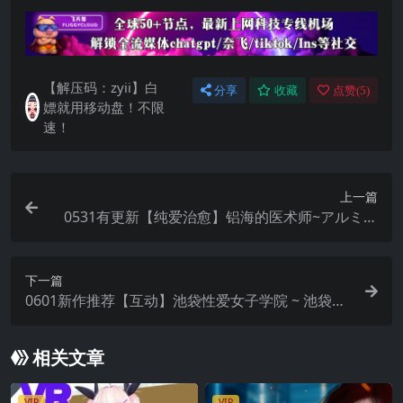
【解压码：zyii】白
分享
收藏
点赞(
5
)
嫖就用移动盘！不限
速！
上一篇
0531有更新【纯爱治愈】铝海的医术师~アルミオ
シオンの医术师【AI加载汉化】
下一篇
0601新作推荐【互动】池袋性爱女子学院 ~ 池袋セ
クサロイド女学園 v1.5.1+DLC【生肉】
相关文章
VIP
VIP