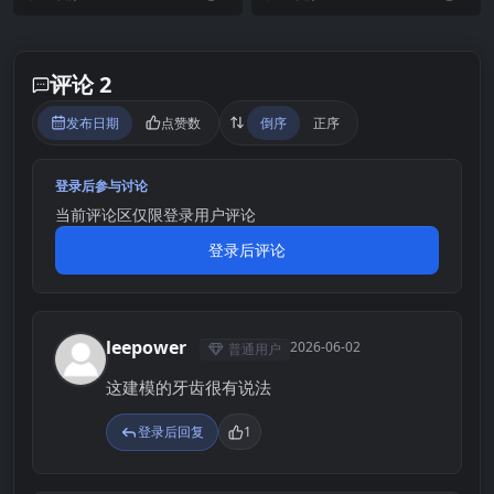
意外事件將讓他的...
增了1...
评论 2
发布日期
点赞数
倒序
正序
登录后参与讨论
当前评论区仅限登录用户评论
登录后评论
leepower
2026-06-02
普通用户
L
这建模的牙齿很有说法
登录后回复
1