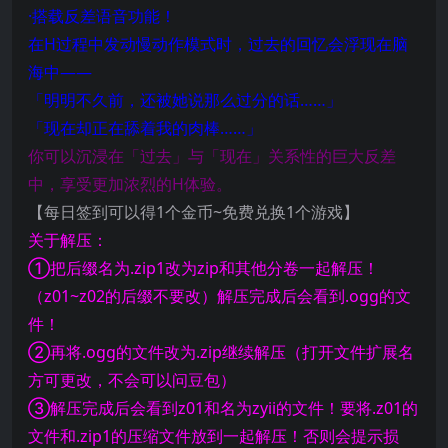
·搭载反差语音功能！
在H过程中发动慢动作模式时，过去的回忆会浮现在脑
海中——
「明明不久前，还被她说那么过分的话……」
「现在却正在舔着我的肉棒……」
你可以沉浸在「过去」与「现在」关系性的巨大反差
中，享受更加浓烈的H体验。
【每日签到可以得1个金币~免费兑换1个游戏】
关于解压：
①把后缀名为.zip1改为zip和其他分卷一起解压！
（z01~z02的后缀不要改）解压完成后会看到.ogg的文
件！
②再将.ogg的文件改为.zip继续解压（打开文件扩展名
方可更改，不会可以问豆包）
③解压完成后会看到z01和名为zyii的文件！要将.z01的
文件和.zip1的压缩文件放到一起解压！否则会提示损