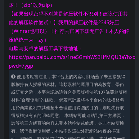
坏！（zip1改为zip）
【如果出现密码不对就是解压软件不识别！建议使用其
他的解压软件尝试！】我用的解压软件是2345好压
（Winrar也可以）！推荐去官网下载无广告！本人的解
压码统一为：zyii
电脑与安卓的解压工具下载地址：
https://pan.baidu.com/s/1ne5GmhWS3HfMQU3aYhxd5
pwd=7ygp
使用者應當注意，本平台上的內容可能涵蓋了未直接獲得
版權持有人授權的素材。這類素材的運用目的為教育、學術
或研究之需，本平台認為這符合美國版權法第107條關於版權
材料“合理使用”的條款。 倘若您計畫將本平台內的版權材料
用於商業盈利或其他超出合理使用範圍的目的，則應先行取
得版權擁有者的明確同意。 本網站可能連結到第三方網頁，
該等第三方網頁的內容未受本站控制或維護，亦非本站所擁
有。我們提醒使用者，本站不對這些外部網站內容的準確
性、相關性、時效性或完整性作出任何承諾。 本站作為一個