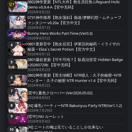
0802神作更新【NTL大作】救生员狂热 Lifeguard Holic
1
第1名
Demo v0.9.4-A【官中无码】
2026年8月2日
0731神作推荐【熟女荡妇】痴迷/梦醉幻想 ~ ムチューフ
2
第2名
ァンタジー v0.20a【官方中文】
2026年8月1日
Bunny Hero Works Part-Time (Ver0.3)
3
第3名
2026年8月5日
0801更新官中【熟女后宫】伊莱莎的秘药 ~ イライザの
4
第4名
秘薬 ~ Eliza`s Secret Potion【官方中文】
2026年8月1日
0801爆款更新【可牛可纯？】臥底治安官 Hidden Badge
5
第5名
v20260729b 【官中无码】
2026年8月2日
0802神作更新【苦主绿帽】NTR猎人：久子的秘密~NTR
6
第6名
ハンター：久子の秘密 NTR Hunter v1.4【官中无码】
2026年8月2日
7
第7名
[官中] 夏色クローバー (Ver2026.05.02)
2026年8月6日
[AI] 爆乳パーティーNTR Bakunyuu Party NTR(Ver1.1.2)
8
第8名
2026年7月29日
9
[官中] Ntr ルーレット
第9名
2026年8月4日
[AI] ニートの俺は见ていることしか出来ない
10
第10名