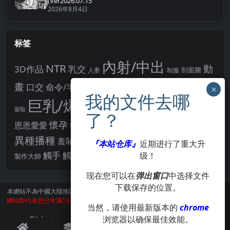
(Ver2026.07.15
2026年8月4日
标签
內射/中出
NTR
動
3D作品
乳交
剖面圖
人妻
制服
女主角
畫
口交
命令/半推半就
多P
姊姊正太
學校/校園
巨乳/爆乳
幻想
強制播種
強制你播種
寢取
後宮
男主角
懷孕
恩恩愛愛
男性受
教育
拘束
暗示
沉淪快樂
戰鬥H
胸部/奶子
異種播種
羞辱
羞恥/恥辱
肛交
處女
『本站仓库』
近期进行了重大升
著衣
點陣圖
觸手
觸摸
级！
酪梨
製作大師
露出
阿黑顏
賣春/援交
輪流播種
现在您可以在
弹出窗口
中选择文件
下载保存的位置。
本網站不為中國大陸地區的用戶提供服務。
訪問本網站請遵守當地法律。訪問本
網站即代表您已年滿18周歲。本站所有作品版權歸著作人所有，僅供學習交流使
当然，请使用最新版本的
chrome
用，請在24小時内刪除。
浏览器以确保最佳效能。
©Xsharing.org CopyRight 1999-2024 . All Rights Reserved.