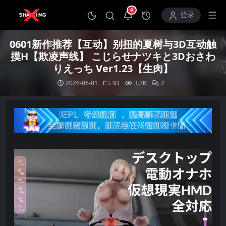
4
打开通知中心
登录
0601新作推荐【互动】别扭的夏树与3D互动触
摸H【欺凌声线】 こじらせナツキと3Dおさわ
りえっち Ver1.23【生肉】
2026-06-01
3D
3.2K
2