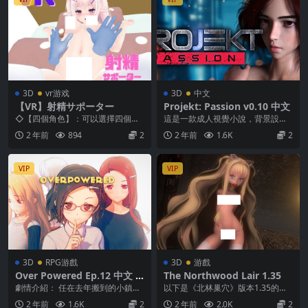
3D
vr游戏
3D
中文
【VR】射精サポーター
Projekt: Passion v0.10 中文
◇【四個角色】：可以選擇四個角
這是一款成人視覺小說，背景設定
色進行遊戲（隨著更新逐步添加，
在一個原創的未來科幻/賽博朋克世
2 年前
894
2
2 年前
1.6K
2
預計在7月底至8月初...
界中。這款遊戲重點...
VIP
VIP
3D
RPG游戲
3D
游戲
Over Powered Ep.12 中文 P
The Northwood Lair 1.35
C+Android
劇情介紹： 任在去年搬到的小鎮上
以下是《北林巢穴》版本1.35的更
過著平靜的生活。 然而，一連串的
新說明： – 新增了4個新H動畫 – 新
2 年前
1.6K
2
2 年前
2.0K
2