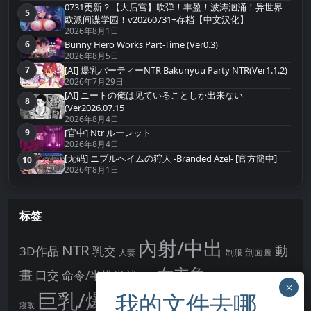
0731更新？【大后宫】吹弹！丰盈！波涛汹涌！异世界
5
第5名
欧派间谍学园！v20260731+存档【中文汉化】
2026年8月1日
Bunny Hero Works Part-Time (Ver0.3)
6
第6名
2026年8月5日
[AI] 爆乳パーティーNTR Bakunyuu Party NTR(Ver1.1.2)
7
第7名
2026年7月29日
[AI] ニートの俺は见ていることしか出来ない
8
第8名
(Ver2026.07.15
2026年8月4日
9
[官中] Ntr ルーレット
第9名
2026年8月4日
[无码] ニプルヘイムの狩人 -Branded Azel- [官方簡中]
10
第10名
2026年8月1日
标签
內射/中出
NTR
動
3D作品
乳交
剖面圖
人妻
制服
女主角
畫
口交
命令/半推半就
多P
姊姊正太
學校/校園
巨乳/爆乳
幻想
強制播種
強制你播種
寢取
後宮