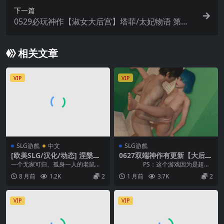
下一篇
0529必玩神作【淑女大后宫】塔菲/太妃物语 第二
季 重制版：次日清晨 Taffy Tales Redux : The Mor
ning After v1.0.36【官中无码】
相关文章
VIP
VIP
SLG游戲
中文
SLG游戲
[欧美SLG/汉化/动态] 涅槃米
0627双端神作有更新【大后
糠 Nezumicon [v0.1.31]
宫】我的恶霸女友 My Bully I
一个无家可归、孤身一人的老鼠男
PS：这个游戏因为是超清
s My Lover Ch.2 Ep.2【官中
孩，在摆脱了过去的阴影后，偶然
版本，所以游戏有点大！P...
8 月前
1.2K
2
1 月前
3.7K
2
无码】
在一座猫娘居住的豪宅...
VIP
VIP