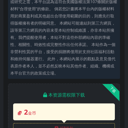
或研究之需，本平台認為這符合美國版權法第107條關於版權
材料“合理使用”的條款。 倘若您計畫將本平台內的版權材料
用於商業盈利或其他超出合理使用範圍的目的，則應先行取
得版權擁有者的明確同意。 本網站可能連結到第三方網頁，
該等第三方網頁的內容未受本站控制或維護，亦非本站所擁
有。我們提醒使用者，本站不對這些外部網站內容的準確
性、相關性、時效性或完整性作出任何承諾。 本站作為一個
非營利性質的平台，接受的捐贈將僅用於支持社區福利活動
和維持伺服器運行。 此外，本網站內展示的觀點及意見僅代
表原作者本人，並不必然反映本站其他作者、組織、機構或
本平台官方的政策或立場。
下载
本资源需权限下载
2
金币
VIP折扣