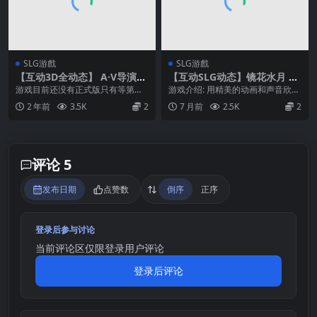
SLG游戲
SLG游戲
【互动3D全动态】 A·V导演模
【互动SLG动态】镜花水月 GL
拟器 AV Director Life! AVカ
ASS v1.2.1F 官方中文步兵版+
游戏目前还没有正式版只有等第二
游戏介绍: 用精美的动画和声音欣赏
ントクLIFE! v0.906 体验版
DLC
季度才有 游戏目前还没有正式版只
女主人公穿越时空的故事。 人类是
2 年前
3.5K
2
7 月前
2.5K
2
有等第二季度才有 ...
性欲的化身，没...
评论 5
发布日期
点赞数
倒序
正序
登录后参与讨论
当前评论区仅限登录用户评论
登录后评论