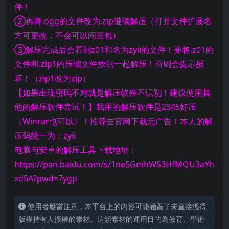
件！
②再将.ogg的文件改为.zip继续解压（打开文件扩展名
方可更改，不会可以问豆包）
③解压完成后会看到z01和名为zyii的文件！要将.z01的
文件和.zip1的压缩文件放到一起解压！否则会提示损
坏！（zip1改为zip）
【如果出现密码不对就是解压软件不识别！建议使用其
他的解压软件尝试！】我用的解压软件是2345好压
（Winrar也可以）！推荐去官网下载无广告！本人的解
压码统一为：zyii
电脑与安卓的解压工具下载地址：
https://pan.baidu.com/s/1ne5GmhWS3HfMQU3aYh
xd5A?pwd=7ygp
使用者應當注意，本平台上的內容可能涵蓋了未直接獲得
版權持有人授權的素材。這類素材的運用目的為教育、學術