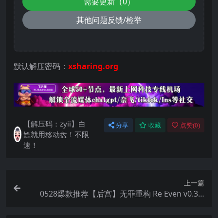
需要更新（0）
其他问题反馈/检举
默认解压密码：
xsharing.org
【解压码：zyii】白
分享
收藏
点赞(
0
)
嫖就用移动盘！不限
速！
上一篇
0528爆款推荐【后宫】无罪重构 Re Even v0.3.0
【中文汉化】