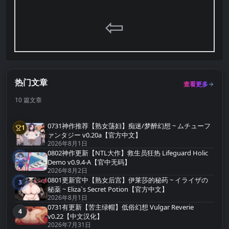
⇦
热门文章
查看更多
10 篇文章
0731神作推荐【熟女荡妇】痴迷/梦醉幻想 ~ ムチューフ
1
第1名
ァンタジー v0.20a【官方中文】
2026年8月1日
0802神作更新【NTL大作】救生员狂热 Lifeguard Holic
2
第2名
Demo v0.9.4-A【官中无码】
2026年8月2日
0801更新官中【熟女后宫】伊莱莎的秘药 ~ イライザの
3
第3名
秘薬 ~ Eliza`s Secret Potion【官方中文】
2026年8月1日
0731有更新【苦主绿帽】低俗幻想 Vulgar Reverie
4
第4名
v0.22【中文汉化】
2026年7月31日