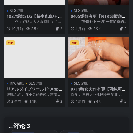
SLG游戲
SLG游戲
1027爆款SLG【新生也疯狂 Fr
0405爆款有更【NTR绿帽癖】
eshWomen】第二季S2完结
低俗幻想 Vulgar Reverie ver
PS：游戏太大太浪费时间了！
“爱能征服一切” 一句简单的
~ 补发4K版 ！【官中无码】
0.19【中文汉化】
所以暂时只放到 UC,夸克,和移动...
俗语。如果两个人彼...
10 月前
3.5K
2
4 月前
3.9K
2
VIP
VIP
RPG游戲
SLG游戲
SLG游戲
リアルダイブワールド~Appe
0711熟女大作有更【可纯可
nd「夏祭り編」 Ver1.06 AI
牛】合成体 The Synthetic E
遊戲介紹： 在不久的將來，當虛擬
简介： 主持人亚伦刚高中毕业，热
翻中文
p.7【中文汉化】
現實技術「真實潛入系統」成為人
爱计算机科学。他不擅长与人交
2 年前
1.1K
2
4 周前
3.4K
2
們日常娛樂的一部分...
际，而房东阿里安娜・...
评论 3