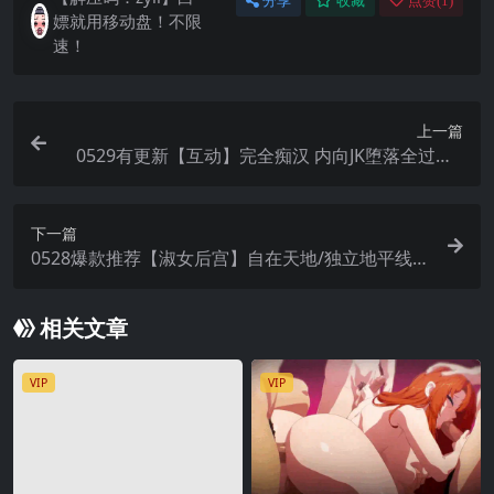
分享
收藏
点赞(
1
)
嫖就用移动盘！不限
速！
上一篇
0529有更新【互动】完全痴汉 内向JK堕落全过程~
完全痴○ 内気なJKが堕ちるまで v1.1【官方中文】
下一篇
0528爆款推荐【淑女后宫】自在天地/独立地平线 l
ndependent Horizons Ch.2 Completed【中文汉
化】
相关文章
VIP
VIP