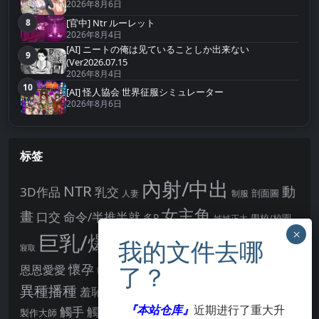
2026年8月6日
8
[官中] Ntr ルーレット
第8名
2026年8月4日
[AI] ニートの俺は见ていることしか出来ない
9
第9名
(Ver2026.07.15
2026年8月4日
10
第10名
[AI] 怪人協会 世界征服シミュレーター
2026年8月6日
标签
內射/中出
NTR
動
3D作品
乳交
剖面圖
人妻
制服
女主角
畫
口交
命令/半推半就
多P
姊姊正太
學校/校園
巨乳/爆乳
幻想
強制播種
強制你播種
寢取
後宮
男主角
懷孕
恩恩愛愛
男性受
教育
拘束
暗示
沉淪快樂
戰鬥H
胸部/奶子
異種播種
羞辱
羞恥/恥辱
肛交
處女
著衣
『本站仓库』
近期进行了重大升
點陣圖
觸手
觸摸
酪梨
製作大師
露出
阿黑顏
賣春/援交
輪流播種