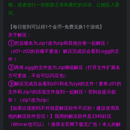
物，或者进行一些肌肤之亲和糜烂的活动，让她坠入爱
河。
【每日签到可以得1个金币~免费兑换1个游戏】
关于解压：
①把后缀名为.zip1改为zip和其他分卷一起解压！
（z01~z02的后缀不要改）解压完成后会看到.ogg的文
件！
②再将.ogg的文件改为.zip继续解压（打开文件扩展名
方可更改，不会可以问豆包）
③解压完成后会看到z01和名为zyii的文件！要将.z01的
文件和.zip1的压缩文件放到一起解压！否则会提示损
坏！（zip1改为zip）
【如果出现密码不对就是解压软件不识别！建议使用其
他的解压软件尝试！】我用的解压软件是2345好压
（Winrar也可以）！推荐去官网下载无广告！本人的解