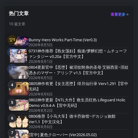
热门文章
查看更多
10 篇文章
Bunny Hero Works Part-Time (Ver0.3)
1
第1名
2026年8月5日
0731神作推荐【熟女荡妇】痴迷/梦醉幻想 ~ ムチューフ
2
第2名
ァンタジー v0.20a【官方中文】
2026年8月1日
0804更新官中【恶堕】被淫纹附身的圣母·艾丽西亚~淫紋
3
第3名
憑きのマザー・アリシア v1.5【官方中文】
2026年8月5日
0805神作有更【女主恶堕】绯月仙行录 Verv1.291【官中
4
第4名
无码】
2026年8月6日
0802神作更新【NTL大作】救生员狂热 Lifeguard Holic
5
第5名
Demo v0.9.4-A【官中无码】
2026年8月2日
0806推荐【小马大车】德卡乔旅馆~デカジョ旅館
6
第6名
Ver1.1【中文汉化】
2026年8月6日
7
第7名
[官中] 夏色クローバー (Ver2026.05.02)