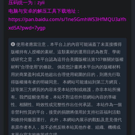
压码统一为：zyii
电脑与安卓的解压工具下载地址：
https://pan.baidu.com/s/1ne5GmhWS3HfMQU3aYh
xd5A?pwd=7ygp
使用者應當注意，本平台上的內容可能涵蓋了未直接獲得
版權持有人授權的素材。這類素材的運用目的為教育、學術
或研究之需，本平台認為這符合美國版權法第107條關於版權
材料“合理使用”的條款。 倘若您計畫將本平台內的版權材料
用於商業盈利或其他超出合理使用範圍的目的，則應先行取
得版權擁有者的明確同意。 本網站可能連結到第三方網頁，
該等第三方網頁的內容未受本站控制或維護，亦非本站所擁
有。我們提醒使用者，本站不對這些外部網站內容的準確
性、相關性、時效性或完整性作出任何承諾。 本站作為一個
非營利性質的平台，接受的捐贈將僅用於支持社區福利活動
和維持伺服器運行。 此外，本網站內展示的觀點及意見僅代
表原作者本人，並不必然反映本站其他作者、組織、機構或
本平台官方的政策或立場。