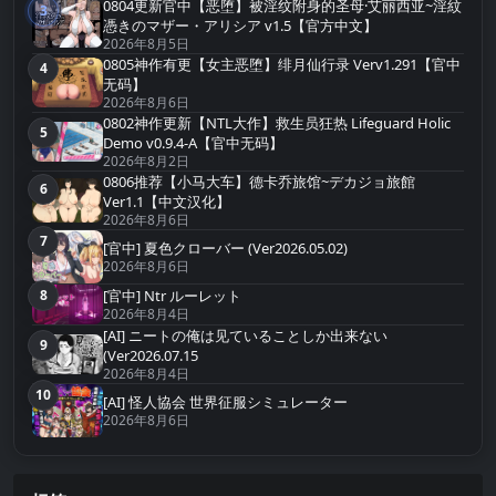
0804更新官中【恶堕】被淫纹附身的圣母·艾丽西亚~淫紋
3
第3名
憑きのマザー・アリシア v1.5【官方中文】
2026年8月5日
0805神作有更【女主恶堕】绯月仙行录 Verv1.291【官中
4
第4名
无码】
2026年8月6日
0802神作更新【NTL大作】救生员狂热 Lifeguard Holic
5
第5名
Demo v0.9.4-A【官中无码】
2026年8月2日
0806推荐【小马大车】德卡乔旅馆~デカジョ旅館
6
第6名
Ver1.1【中文汉化】
2026年8月6日
7
第7名
[官中] 夏色クローバー (Ver2026.05.02)
2026年8月6日
8
[官中] Ntr ルーレット
第8名
2026年8月4日
[AI] ニートの俺は见ていることしか出来ない
9
第9名
(Ver2026.07.15
2026年8月4日
10
第10名
[AI] 怪人協会 世界征服シミュレーター
2026年8月6日