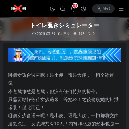
4
打开通知中心
登录
トイレ覗きシミュレーター
2026-05-29
日文
493
0
哪個女孩會過來呢！是小便、還是大便，一切全憑運
氣！
本遊戲雖然是遊戲，但沒有任何特別的操作。
只需要靜靜等待女孩過來，等她來了之後偷窺她的排泄
場景！僅此而已！
哪個女孩會過來呢！是小便、還是大便，一切都將交由
運氣決定。女孩總共有10人！內褲和私處的形狀也是十