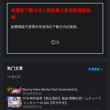
有哪些下載方式？請查看文章底部標簽區
域。
點擊標簽可查看所有使用此下載方式的資源。
⇦
热门文章
查看更多
10 篇文章
Bunny Hero Works Part-Time (Ver0.3)
1
第1名
2026年8月5日
0731神作推荐【熟女荡妇】痴迷/梦醉幻想 ~ ムチューフ
2
第2名
ァンタジー v0.20a【官方中文】
2026年8月1日