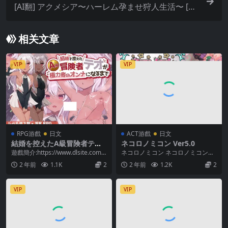
[AI翻] アクメシア〜ハーレム孕ませ狩人生活〜 [簡
中]
相关文章
VIP
VIP
RPG游戲
日文
ACT游戲
日文
結婚を控えたA級冒険者テオ
ネコロノミコン Ver5.0
が権力者のオンナになるまで
遊戲簡介:https://www.dlsite.com/
ネコロノミコン ネコロノミコン
maniax/work/...
———————-版本更新5!!
2 年前
1.1K
2
2 年前
1.2K
2
———————– –...
VIP
VIP