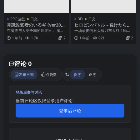
RPG游戲
日文
3D
日文
常識改変者のいるギ (ver202
ヒロピンバトル～負けたら好
5.05.30)
き放題されちゃうバトルじゃ
在魔族与人类争霸的世界里， 魔族
一场顽皮的石头剪刀布大战！输了
んけん～ (Ver25.03.03)
成立了一个冒险者公会。他 计划
就会受到惩罚！不要向怪物或顽皮
1 年前
1.7K
2
1 年前
921
2
操纵聚集在公会...
的技巧屈服！
评论 0
发布日期
点赞数
倒序
正序
登录后参与讨论
当前评论区仅限登录用户评论
登录后评论