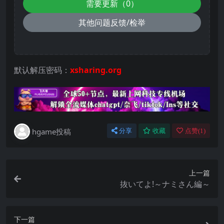
需要更新（0）
其他问题反馈/检举
默认解压密码：
xsharing.org
hgame投稿
分享
收藏
点赞(
1
)
上一篇
抜いてよ!～ナミさん編～
下一篇